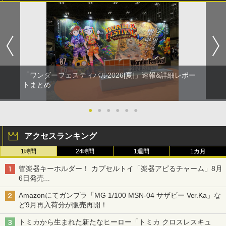
「ワンダーフェスティバル2026[夏]」速報&詳細レポー
トまとめ
●
●
●
●
●
●
アクセスランキング
1時間
24時間
1週間
1カ月
管楽器キーホルダー！ カプセルトイ「楽器アピるチャーム」8月
6日発売
チューバ、テナサクなど5種各3色
Amazonにてガンプラ「MG 1/100 MSN-04 サザビー Ver.Ka」な
ど9月再入荷分が販売再開！
トミカから生まれた新たなヒーロー「トミカ クロスレスキュ