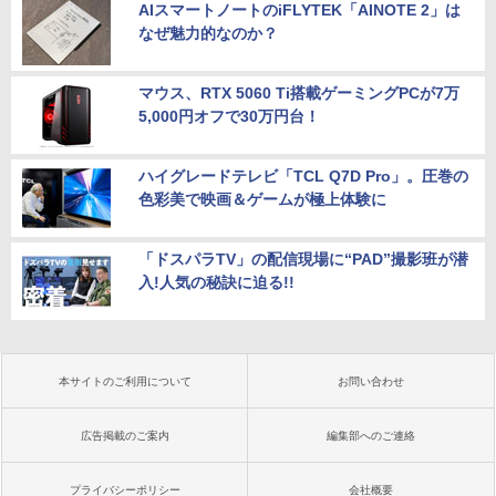
AIスマートノートのiFLYTEK「AINOTE 2」は
なぜ魅力的なのか？
マウス、RTX 5060 Ti搭載ゲーミングPCが7万
5,000円オフで30万円台！
ハイグレードテレビ「TCL Q7D Pro」。圧巻の
色彩美で映画＆ゲームが極上体験に
「ドスパラTV」の配信現場に“PAD”撮影班が潜
入!人気の秘訣に迫る!!
本サイトのご利用について
お問い合わせ
広告掲載のご案内
編集部へのご連絡
プライバシーポリシー
会社概要