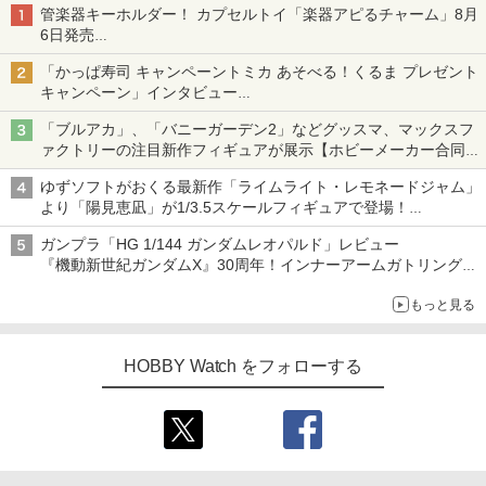
管楽器キーホルダー！ カプセルトイ「楽器アピるチャーム」8月
6日発売
チューバ、テナサクなど5種各3色
「かっぱ寿司 キャンペーントミカ あそべる！くるま プレゼント
キャンペーン」インタビュー
子どもが楽しめるかっぱ寿司ならではの体験とコラボの楽しさを
「ブルアカ」、「バニーガーデン2」などグッスマ、マックスフ
追求
ァクトリーの注目新作フィギュアが展示【ホビーメーカー合同展
示会】
ゆずソフトがおくる最新作「ライムライト・レモネードジャム」
より「陽見恵凪」が1/3.5スケールフィギュアで登場！
メガネ姿も表現できるオプションパーツが付属
ガンプラ「HG 1/144 ガンダムレオパルド」レビュー
『機動新世紀ガンダムX』30周年！インナーアームガトリングの
変形機構まで再現し最新フォーマットでキット化！
もっと見る
HOBBY Watch をフォローする