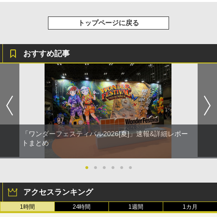
トップページに戻る
おすすめ記事
「ワンダーフェスティバル2026[夏]」速報&詳細レポー
トまとめ
●
●
●
●
●
●
アクセスランキング
1時間
24時間
1週間
1カ月