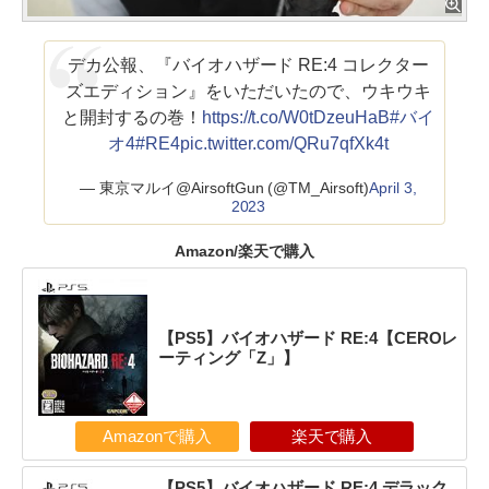
デカ公報、『バイオハザード RE:4 コレクター
ズエディション』をいただいたので、ウキウキ
と開封するの巻！
https://t.co/W0tDzeuHaB
#バイ
オ4
#RE4
pic.twitter.com/QRu7qfXk4t
— 東京マルイ@AirsoftGun (@TM_Airsoft)
April 3,
2023
Amazon/楽天で購入
【PS5】バイオハザード RE:4【CEROレ
ーティング「Z」】
Amazonで購入
楽天で購入
【PS5】バイオハザード RE:4 デラック