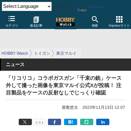
Powered by
Translate
カテゴリ
過去記事
検索
Impressサイト
HOBBY Watch
トイガン
東京マルイ
ニュース
「リコリコ」コラボガスガン「千束の銃」ケース
外して撮った画像を東京マルイ公式Xが投稿！ 注
目製品をケースの反射なしでじっくり確認
屋敷悠太
2023年11月13日 12:07
リスト