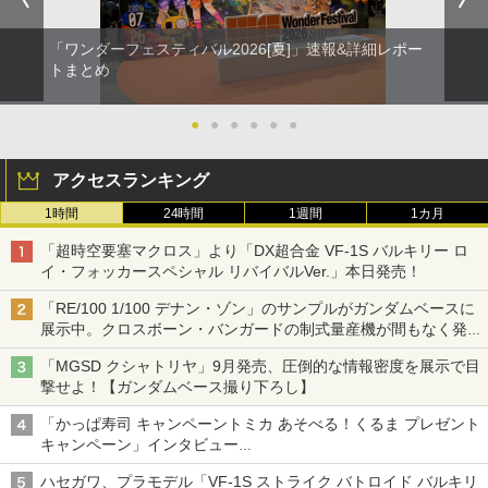
「ワンダーフェスティバル2026[夏]」速報&詳細レポー
トまとめ
●
●
●
●
●
●
アクセスランキング
1時間
24時間
1週間
1カ月
「超時空要塞マクロス」より「DX超合金 VF-1S バルキリー ロ
イ・フォッカースペシャル リバイバルVer.」本日発売！
「RE/100 1/100 デナン・ゾン」のサンプルがガンダムベースに
展示中。クロスボーン・バンガードの制式量産機が間もなく発送
【ガンダムベース撮り下ろし】
「MGSD クシャトリヤ」9月発売、圧倒的な情報密度を展示で目
撃せよ！【ガンダムベース撮り下ろし】
「かっぱ寿司 キャンペーントミカ あそべる！くるま プレゼント
キャンペーン」インタビュー
子どもが楽しめるかっぱ寿司ならではの体験とコラボの楽しさを
ハセガワ、プラモデル「VF-1S ストライク バトロイド バルキリ
追求