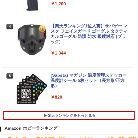
オヴ・シグマー] (BATTLETOME: SLAV
￥1,200
ES TO DARKNESS (JPN)) [Warhammer
【当店独自で＋P10倍★要エントリー】
4
A.O.S]【あす楽対応】
【中古】[PTM] イベント限定 HG 1/144
RX-78-2 ガンダム BEYOND GLOBAL
￥7,570
(クリアカラー) 機動戦士ガンダム プラモ
【楽天ランキング1位入賞】サバゲー マ
4
デル(5060710) バンダイスピリッツ(202
スク フェイスガード ゴーグル タクティ
00911)
カルゴーグル 防護 防水 眼鏡対応 (ブラ
ック)
ドラゴンクエスト ロトの剣 & ロトの盾
￥2,306
4
メタリックアイテムズギャラリー スペシ
￥1,344
ャル 【即納品・正規品】 ロトの紋章 ド
ラクエ ドラゴンクエスト 武器 グッズ ダ
イキャスト製 金属 レプリカ プレゼント
ハセガワ 1/700 日本海軍 戦艦 三笠 プラ
5
贈り物 最強装備
モデル 送料無料
(Sabsta) マガジン 温度管理ステッカー
5
温度計シール 5枚セット（長方形/正方
￥7,600
形）
￥2,581
￥820
Gift+ 1/8 エレン・ジョー 華やぐ遊歩Ver.
5
1/8スケール完成品フィギュア
楽天ランキングをもっと見る
￥7,606
Amazon ホビーランキング