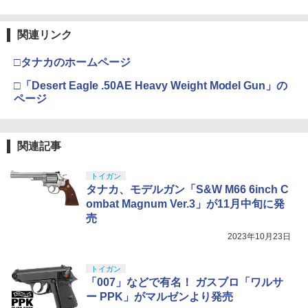
￥11,515
￥431
クラウンモデル AK47 10歳以上 エアー
4
関連リンク
タミヤ(TAMIYA) メイクアップ材シリー
BANDAI SPIRITS(バンダイスピリッツ)
コッキングライフル ブラック
4
4
ズ No.3 タミヤセメント(角びん) 40ml 模
30MS SIS-H00 セスティエ[カラーC] 色
□タナカのホームページ
型用接着剤 87003
TAMASHII NATIONS S.H.フィギュアー
分け済みプラモデル
￥4,761
4
ツ 攻殻機動隊 THE GHOST IN THE SHE
APC 11x8 エンジン用プロペラ (LP1108
5
□「Desert Eagle .50AE Heavy Weight Model Gun」の
LL 草薙素子 約140mm PVC&ABS製 塗
￥184
￥4,450
0) 【ネコポス】
ページ
装済み可動フィギュア
東京マルイ No.10 ハイキャパ5.1 10歳以
￥968
5
￥9,000
上 電動ブローバック フルオート
GSIクレオス Mr.トップコート 水性プレ
BANDAI SPIRITS(バンダイ スピリッツ)
5
5
関連記事
ミアムトップコートスプレー つや消し 8
HGAW 機動新世紀ガンダムX ガンダムエ
￥3,815
8ml ホビー用仕上材 B603
アマスター 1/144スケール 色分け済みプ
52TOYS BLINDBOX ディズニー プリン
ラモデル
トイガン
5
セス On the Run シリーズ ブラインドボ
￥710
タナカ、モデルガン「S&W M66 6inch C
ックス フィギュア ガチャガチャ コレク
￥3,782
ombat Magnum Ver.3」が11月中旬に発
ション 塗装済み コレクター・誕生日・
売
新年のギフトに最適 (一個入り)
2023年10月23日
￥1,650
トイガン
「007」などで有名！ ガスブロ「ワルサ
ー PPK」がマルゼンより発売