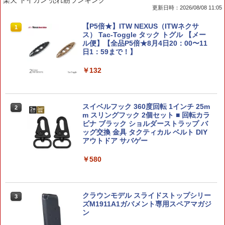
楽天 トイガン 売れ筋ランキング
更新日時：2026/08/08 11:05
SUZUKI スズキコレクション 99000-79N
【2025年8月30日発売】【新品】『日本
【P5倍★】ITW NEXUS（ITWネクサ
1
1
1
P0-025 プルバックミニカー ジムニー ノ
語版』バトルトーム：ナイトホーント
ス） Tac-Toggle タック トグル 【メー
マド ブルー スズキ純正グッズ ミニカー
[ウォーハンマー] (BATTLETOME: NIGH
ル便】【全品P5倍★8月4日20：00〜11
THAUNT JPN) [Warhammer]【あす楽対
日1：59まで！】
応】
￥2,200
￥132
￥7,570
ポケットモンスター ポケモンチェンジ
2
ヒトカゲ／リザードン
スイベルフック 360度回転 1インチ 25m
2
【2025年5月24日発売】【新品】バトル
m スリングフック 2個セット ■ 回転カラ
2
トーム：ソウルブライト・グレイヴロー
ビナ ブラック ショルダーストラップ バ
￥2,203
ド 『日本語版』 [ウォーハンマー] (BAT
ッグ交換 金具 タクティカル ベルト DIY
TLETOME: SOULBLIGHT GRAVELOR
アウトドア サバゲー
DS JPN) [Warhammer]【あす楽対応】
￥580
￥7,570
30MF [M-01] ドゥロースケルトン 30 MI
3
NUTES FANTASY プラモデル BANDAI
SPIRITS バンダイスピリッツ ロボット
クラウンモデル スライドストップシリー
3
【2024年12月7日発売】【新品】『日本
ズM1911A1ガバメント専用スペアマガジ
￥2,280
3
語版』バトルトーム：スレイヴ・トゥ・
ン
ダークネス [ウォーハンマー：エイジ・