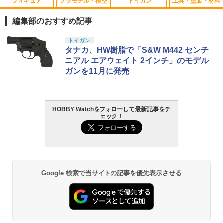
フィギュア
プラモデル・模型
トイガン
工具・塗装・材料
ステンレスホーロービス ブラックメッキ
1
M3×15mm 8本入 [HSB-315](JAN：454
編集部のおすすめ記事
3880106241)
タカラトミー(TAKARA TOMY) T-SPAR
BANDAI SPIRITS(バンダイ スピリッツ)
東京マルイ(TOKYO MARUI) No.25 コル
LOCTITE(ロックタイト) シールはがし
トイガン
1
1
1
1
￥203
K トランスフォーマー ニューレジェンズ
30MS SIS-J00 メルンジャ[カラーA] 色
ト ガバメント HG 18歳以上エアーHOP
プレミアム 220ml
タナカ、HW樹脂で「S&W M442 センチ
NL-07 サウンドウェーブ 可動フィギュア
分け済みプラモデル
ハンドガン
ニアル エアウェイト 2インチ」のモデル
￥962
ガンを11月に発売
￥4,440
￥4,200
￥3,384
サラビス(M3×15)(ヘックス/チタン/8入)
2
[1-S33015HT](JAN：4548565142200)
￥550
HOBBY Watchをフォローして最新記事をチ
GSIクレオス Mr.トップコート 水性プレ
TAMASHII NATIONS S.H.フィギュアー
HG 機動戦士ガンダム00 グラハム専用ユ
東京マルイ (TOKYO MARUI) ガスブロー
2
2
2
2
ェック！
ミアムトップコートスプレー 光沢 88ml
ツ ONE PIECE シャンクス -マリンフォ
ニオンフラッグカスタム 1/144スケール
バックマシンガン No.14 20式 5.56mm
ホビー用仕上材 B601
ード頂上決戦- 約165mm PVC&ABS&布
色分け済みプラモデル
小銃 18歳以上 ガスブローバック
製 塗装済み可動フィギュア
チタンヘックス皿タッピング 3×16 [STP
3
￥748
￥1,800
￥196,000
-316](JAN：4543880400844)
￥8,918
￥355
Google 検索で当サイトの記事を優先表示させる
タミヤ クラフトツールシリーズ No.123
BANDAI SPIRITS(バンダイ スピリッツ)
東京マルイ(TOKYO MARUI) No.21 H&K
3
3
3
先細薄刃ニッパー (ゲートカット用) プラ
TAMASHII NATIONS S.H.フィギュアー
30MS Fate/Grand Order アルトリア・
USP HG 18歳以上エアーHOPハンドガン
3
モデル用工具 74123
ツ（真骨彫製法） 仮面ライダーBLACK
キャスター 色分け済みプラモデル
RX 約150mm PVC&ABS&布製 塗装済み
￥3,409
防塵用マジックテープ(薄型) [ZC-105TN
4
可動フィギュア
￥2,781
￥7,800
A](JAN：63934221724)