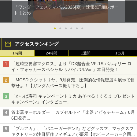
「ワンダーフェスティバル2026[夏]」速報&詳細レポー
トまとめ
●
●
●
●
●
●
アクセスランキング
1時間
24時間
1週間
1カ月
「超時空要塞マクロス」より「DX超合金 VF-1S バルキリー ロ
イ・フォッカースペシャル リバイバルVer.」本日発売！
「MGSD クシャトリヤ」9月発売、圧倒的な情報密度を展示で目
撃せよ！【ガンダムベース撮り下ろし】
「かっぱ寿司 キャンペーントミカ あそべる！くるま プレゼント
キャンペーン」インタビュー
子どもが楽しめるかっぱ寿司ならではの体験とコラボの楽しさを
管楽器キーホルダー！ カプセルトイ「楽器アピるチャーム」8月
追求
6日発売
チューバ、テナサクなど5種各3色
「ブルアカ」、「バニーガーデン2」などグッスマ、マックスフ
ァクトリーの注目新作フィギュアが展示【ホビーメーカー合同展