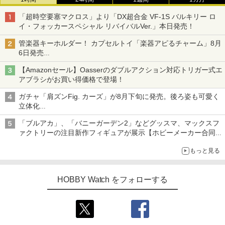
「超時空要塞マクロス」より「DX超合金 VF-1S バルキリー ロ
イ・フォッカースペシャル リバイバルVer.」本日発売！
管楽器キーホルダー！ カプセルトイ「楽器アピるチャーム」8月
6日発売
チューバ、テナサクなど5種各3色
【Amazonセール】Oasserのダブルアクション対応トリガー式エ
アブラシがお買い得価格で登場！
ガチャ「肩ズンFig. カーズ」が8月下旬に発売。後ろ姿も可愛く
立体化
ライトニング・マックィーンやメーターなど4種がラインナップ
「ブルアカ」、「バニーガーデン2」などグッスマ、マックスフ
ァクトリーの注目新作フィギュアが展示【ホビーメーカー合同展
示会】
もっと見る
HOBBY Watch をフォローする