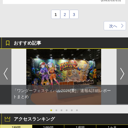
(2022/12/15)
1
2
3
次へ
おすすめ記事
「ワンダーフェスティバル2026[夏]」速報&詳細レポー
トまとめ
●
●
●
●
●
●
アクセスランキング
1時間
24時間
1週間
1カ月