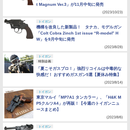
t Magnum Ver.3」が11月中旬に発売
(2023/10/23)
トイガン
機構を改良した新製品！ タナカ、モデルガン
「Colt Cobra 2inch 1st issue “R-model” H
W」を9月中旬に発売
(2023/8/28)
トイガン
特別企画
「夏こそガスブロ！」強烈リコイルは中毒的な
快感だ！ おすすめガスガン5選【夏休み特集】
(2023/8/14)
トイガン
東京マルイ「MP7A1 タンカラー」、「H&K M
P5クルツA4」が再販！【今週のトイガンニュ
ースまとめ】
(2023/8/6)
トイガン