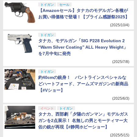
トイガン
セール
【Amazonセール】タナカのモデルガン各種が
お買い得価格で登場！【プライム感謝祭2025】
(2025/10/4)
トイガン
タナカ、モデルガン「SIG P228 Evolution 2
“Warm Silver Coating” ALL Heavy Weight」
を7月中旬に発売
(2025/7/8)
トイガン
約40cmの銃身！ バントラインスペシャルな
どハートフォード、アームズマガジンの新商品
【#Vショー】
(2025/6/3)
イベント
トイガン
タナカ、西部劇「夕陽のガンマン」モデルガス
ガンを2点展示！ 名無しの男とモーティマー大
佐の銃が再現【#静岡ホビーショー】
(2025/5/15)