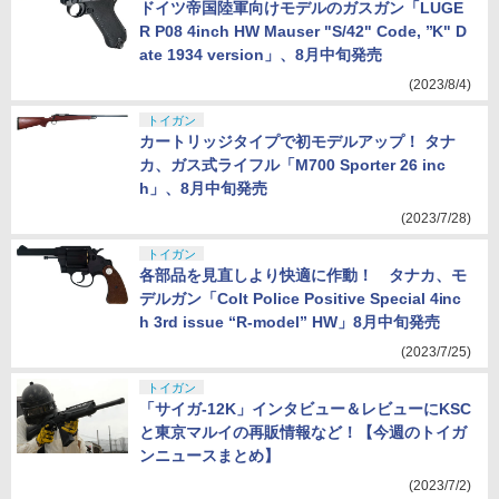
ドイツ帝国陸軍向けモデルのガスガン「LUGE
R P08 4inch HW Mauser "S/42" Code, ”K" D
ate 1934 version」、8月中旬発売
(2023/8/4)
トイガン
カートリッジタイプで初モデルアップ！ タナ
カ、ガス式ライフル「M700 Sporter 26 inc
h」、8月中旬発売
(2023/7/28)
トイガン
各部品を見直しより快適に作動！ タナカ、モ
デルガン「Colt Police Positive Special 4inc
h 3rd issue “R-model” HW」8月中旬発売
(2023/7/25)
トイガン
「サイガ-12K」インタビュー＆レビューにKSC
と東京マルイの再販情報など！【今週のトイガ
ンニュースまとめ】
(2023/7/2)