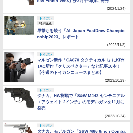
ess Finish Ver.3」が2月中旬頃に発売
(2024/1/24)
トイガン
特別企画
早撃ちを競う「All Japan FastDraw Champio
nship2023」レポート
(2023/11/8)
トイガン
マルゼン新作「CA870 タクティカルII」にKRY
TAC新作「クリスベクター」など記事10本！
【今週のトイガンニュースまとめ】
(2023/10/29)
トイガン
タナカ、HW樹脂で「S&W M442 センチニアル
エアウェイト 2インチ」のモデルガンを11月に
発売
(2023/10/24)
トイガン
タナカ、モデルガン「S&W M66 6inch Comba