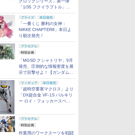
クロックシリーズ」第一弾
「1/35 フクイラプトル」本
日発売！
プライズ
本日発売
「一番くじ 勝利の女神：
NIKKE CHAPTER8」本日よ
り順次発売！
プラモデル
特別企画
「MGSD クシャトリヤ」9月
発売、圧倒的な情報密度を展
示で目撃せよ！【ガンダムベ
ース撮り下ろし】
フィギュア
本日発売
「超時空要塞マクロス」より
「DX超合金 VF-1S バルキリ
ー ロイ・フォッカースペシ
ャル リバイバルVer.」本日発
売！
プラモデル
特別企画
作業用のワークスーツを戦闘