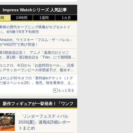
定
Impress Watchシリーズ 人気記事
時間
24時間
1週間
1カ月
東映の歴代オープニング映像がカプセルトイ
に。全5種で8月下旬発売
Amazon、ウイスキー「フロム・ザ・バレル」
が“4402円”で再び登場！
第3期放送記念！ アニメ「薬屋のひとりご
と」第1期・第2期全話を「TVer」にて期間限定
で順次無料配信開始
ユニクロ、今日から「お盆特別セール」。涼感
シアサッカーワンピース待望値下げ、撥水ギア
ショーツは1990円に
はやぶさ50％オフの「新幹線eチケット（トク
だ値スペシャル28）」発売。秋冬乗車分、えき
ねっと限定
もっと見る
新作フィギュアが一挙発表！「ワンフ
ェス2026[夏]」特集
「ワンダーフェスティバル
2026[夏]」速報&詳細レポー
トまとめ