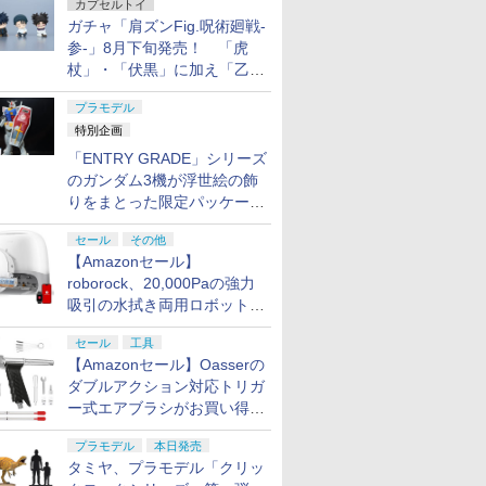
カプセルトイ
ガチャ「肩ズンFig.呪術廻戦-
参-」8月下旬発売！ 「虎
杖」・「伏黒」に加え「乙
骨」・「脹相」がラインナッ
プラモデル
プ
特別企画
「ENTRY GRADE」シリーズ
のガンダム3機が浮世絵の飾
りをまとった限定パッケージ
で8月29日に発売！ お土産
セール
その他
にもピッタリ!?【ガンダムベ
【Amazonセール】
ース撮り下ろし】
roborock、20,000Paの強力
吸引の水拭き両用ロボット掃
除機「Qrevo Curv 2 Flow」
セール
工具
がお買い得！
【Amazonセール】Oasserの
ダブルアクション対応トリガ
ー式エアブラシがお買い得価
格で登場！
プラモデル
本日発売
タミヤ、プラモデル「クリッ