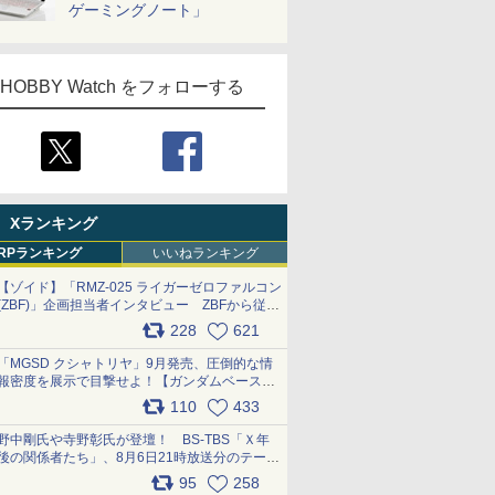
ゲーミングノート」
HOBBY Watch をフォローする
Xランキング
RPランキング
いいねランキング
【ゾイド】「RMZ-025 ライガーゼロファルコン
(ZBF)」企画担当者インタビュー ZBFから従来
デザインまで再現可能なボリューム満点のキッ
228
621
ト pic.x.com/6zOqQAQKkX
「MGSD クシャトリヤ」9月発売、圧倒的な情
報密度を展示で目撃せよ！【ガンダムベース撮
り下ろし】 pic.x.com/3rPjsfk7qZ
110
433
野中剛氏や寺野彰氏が登壇！ BS-TBS「Ｘ年
後の関係者たち」、8月6日21時放送分のテーマ
は「超合金」！ pic.x.com/uWyt1uyuFm
95
258