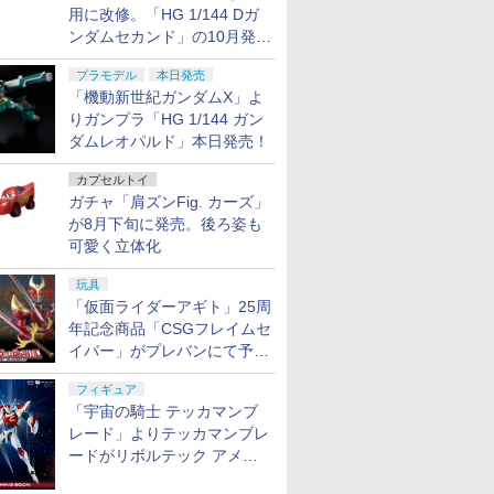
用に改修。「HG 1/144 Dガ
ンダムセカンド」の10月発送
分が予約受付中【ガンダムベ
プラモデル
本日発売
ース撮り下ろし】
「機動新世紀ガンダムX」よ
りガンプラ「HG 1/144 ガン
ダムレオパルド」本日発売！
カプセルトイ
ガチャ「肩ズンFig. カーズ」
が8月下旬に発売。後ろ姿も
可愛く立体化
玩具
「仮面ライダーアギト」25周
年記念商品「CSGフレイムセ
イバー」がプレバンにて予約
開始
フィギュア
「宇宙の騎士 テッカマンブ
レード」よりテッカマンブレ
ードがリボルテック アメイ
ジング・ヤマグチで商品化決