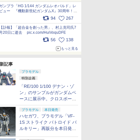
ガンプラ「HG 1/144 ガンダムレオパルド」レ
ビュー 『機動新世紀ガンダムX』30周年！イ
ンナーアームガトリングの変形機構まで再現し
94
267
最新フォーマットでキット化！
pic.x.com/nszPIDTpbg
【訃報】「超合金を創った男」、村上克司氏7
月20日に逝去 pic.x.com/HuiVoquDFE
56
138
もっと見る
新記事
プラモデル
特別企画
「RE/100 1/100 デナン・ゾ
ン」のサンプルがガンダムベ
ースに展示中。クロスボー
ン・バンガードの制式量産機
プラモデル
本日発売
が間もなく発送【ガンダムベ
ハセガワ、プラモデル「VF-
ース撮り下ろし】
1S ストライク バトロイド バ
ルキリー」再販分を本日発
売！