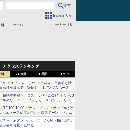
Impress サイト
全カテゴリ
材料
セール
アクセスランキング
時間
24時間
1週間
1カ月
「MGSD クシャトリヤ」9月発売、圧倒的な情
報密度を展示で目撃せよ！【ガンダムベース撮
り下ろし】
「超時空要塞マクロス」より「DX超合金 VF-1S
バルキリー ロイ・フォッカースペシャル リバイ
バルVer.」本日発売！
「RE/100 1/100 デナン・ゾン」のサンプルがガ
ンダムベースに展示中。クロスボーン・バンガ
ードの制式量産機が間もなく発送【ガンダムベ
ガチャ「肩ズンFig. カーズ」が8月下旬に発売。
ース撮り下ろし】
後ろ姿も可愛く立体化
ライトニング・マックィーンやメーターなど4