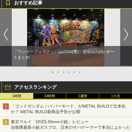
おすすめ記事
「ワンダーフェスティバル2026[夏]」速報&詳細レポー
トまとめ
●
●
●
●
●
●
アクセスランキング
1時間
24時間
1週間
1カ月
「ゴッドガンダム ハイパーモード」がMETAL BUILDで立体化
か？ METAL BUILD新商品予告が公開
東京マルイ「20式5.56mm小銃」レビュー
自衛隊最新小銃ガスブロ。日本のサバゲーマーで本当によかった