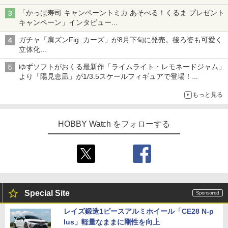
「かっぱ寿司 キャンペーントミカ あそべる！くるま プレゼント
キャンペーン」インタビュー
子どもが楽しめるかっぱ寿司ならではの体験とコラボの楽しさを
ガチャ「肩ズンFig. カーズ」が8月下旬に発売。後ろ姿も可愛く
追求
立体化
ライトニング・マックィーンやメーターなど4種がラインナップ
ゆずソフトがおくる最新作「ライムライト・レモネードジャム」
より「陽見恵凪」が1/3.5スケールフィギュアで登場！
メガネ姿も表現できるオプションパーツが付属
もっと見る
HOBBY Watch をフォローする
Special Site
レイズ鍛造1ピースアルミホイール「CE28 N-p
lus」軽量なままに剛性を向上