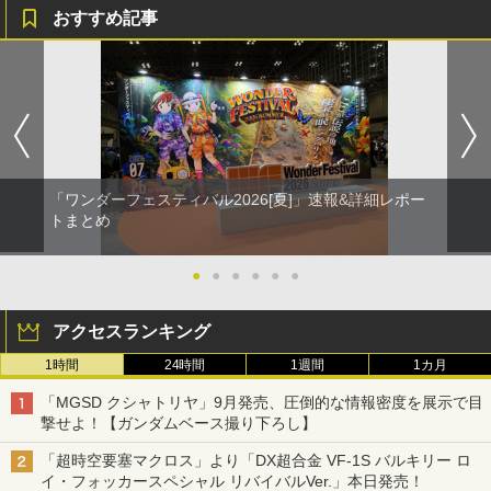
おすすめ記事
「ワンダーフェスティバル2026[夏]」速報&詳細レポー
トまとめ
●
●
●
●
●
●
アクセスランキング
1時間
24時間
1週間
1カ月
「MGSD クシャトリヤ」9月発売、圧倒的な情報密度を展示で目
撃せよ！【ガンダムベース撮り下ろし】
「超時空要塞マクロス」より「DX超合金 VF-1S バルキリー ロ
イ・フォッカースペシャル リバイバルVer.」本日発売！