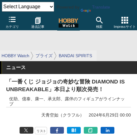
Powered by
Translate
カテゴリ
過去記事
検索
Impressサイト
HOBBY Watch
プライズ
BANDAI SPIRITS
ニュース
「一番くじ ジョジョの奇妙な冒険 DIAMOND IS
UNBREAKABLE」本日より順次発売！
仗助、億泰、康一、承太郎、露伴のフィギュアがラインナッ
プ
天青空如（クラフル）
2024年6月29日 00:00
リスト