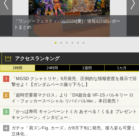
「ワンダーフェスティバル2026[夏]」速報&詳細レポー
トまとめ
●
●
●
●
●
●
アクセスランキング
1時間
24時間
1週間
1カ月
「MGSD クシャトリヤ」9月発売、圧倒的な情報密度を展示で目
撃せよ！【ガンダムベース撮り下ろし】
「超時空要塞マクロス」より「DX超合金 VF-1S バルキリー ロ
イ・フォッカースペシャル リバイバルVer.」本日発売！
「かっぱ寿司 キャンペーントミカ あそべる！くるま プレゼント
キャンペーン」インタビュー
子どもが楽しめるかっぱ寿司ならではの体験とコラボの楽しさを
ガチャ「肩ズンFig. カーズ」が8月下旬に発売。後ろ姿も可愛く
追求
立体化