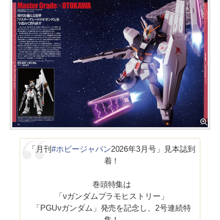
「月刊
#ホビージャパン
2026年3月号」見本誌到
着！
巻頭特集は
「νガンダムプラモヒストリー」
「PGUνガンダム」発売を記念し、2号連続特
集！