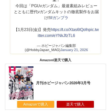
今回は「PGUνガンダム」最速素組みレビュー
とともに歴代νガンダムキットの徹底製作をお届
け!!
#ガンプラ
【1月23日(金)】発売
https://t.co/Xtas6tQofn
pic.tw
itter.com/eYNkJfzTL6
— ホビージャパン編集部
(@HobbyJapan_MAG)
January 21, 2026
Amazon/楽天で購入
月刊ホビージャパン2026年3月号
Amazonで購入
楽天で購入