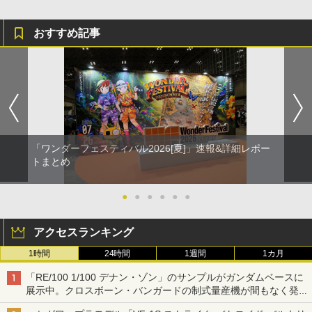
おすすめ記事
「ワンダーフェスティバル2026[夏]」速報&詳細レポー
トまとめ
●
●
●
●
●
●
アクセスランキング
1時間
24時間
1週間
1カ月
「RE/100 1/100 デナン・ゾン」のサンプルがガンダムベースに
展示中。クロスボーン・バンガードの制式量産機が間もなく発送
【ガンダムベース撮り下ろし】