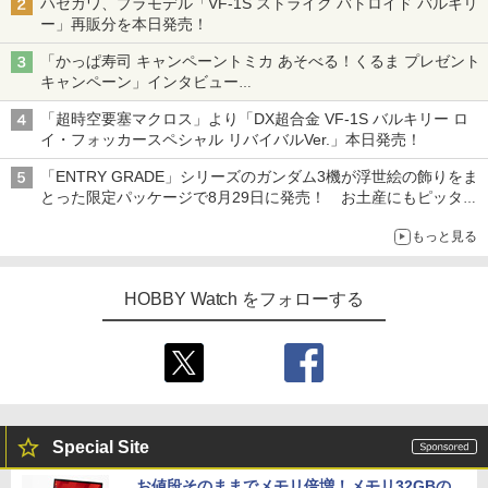
ハセガワ、プラモデル「VF-1S ストライク バトロイド バルキリ
ー」再販分を本日発売！
「かっぱ寿司 キャンペーントミカ あそべる！くるま プレゼント
キャンペーン」インタビュー
子どもが楽しめるかっぱ寿司ならではの体験とコラボの楽しさを
「超時空要塞マクロス」より「DX超合金 VF-1S バルキリー ロ
追求
イ・フォッカースペシャル リバイバルVer.」本日発売！
「ENTRY GRADE」シリーズのガンダム3機が浮世絵の飾りをま
とった限定パッケージで8月29日に発売！ お土産にもピッタ
リ!?【ガンダムベース撮り下ろし】
もっと見る
HOBBY Watch をフォローする
Special Site
お値段そのままでメモリ倍増！メモリ32GBの