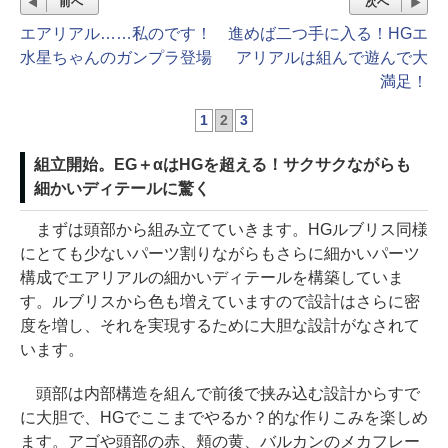
前へ
次へ
エアリアル……私のです！
進めば二つ手に入る！HGエ
水星ちゃんのガンプラ登場
アリアルは組んで遊んで大
満足！
1
2
3
組立開始。EG＋αはHGを超える！サクサクながらも
細かいディテールに驚く
まずは頭部から組み立てていきます。HGルブリス同様
にとても少ないパーツ割りながらもさらに細かいパーツ
構成でエアリアルの細かいディテールを構築していま
す。ルブリスから色も増えていますので設計はさらに密
度を増し、それを実現するために大胆な設計がなされて
います。
頭部は内部構造を組んで前後で挟み込む設計からすで
に大胆で、HGでここまでやるか？的な作りこみを楽しめ
ます。アゴや頭部の赤、頬の黄、バルカンのメカフレー