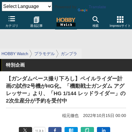
Powered by
Translate
カテゴリ
過去記事
検索
Impressサイト
HOBBY Watch
プラモデル
ガンプラ
特別企画
【ガンダムベース撮り下ろし】ペイルライダー計
画の試作2号機がHG化。「機動戦士ガンダム アグ
レッサー」より、「HG 1/144 レッドライダー」の
2次生産分が予約を受付中
稲元徹也
2022年10月15日 00:00
リスト