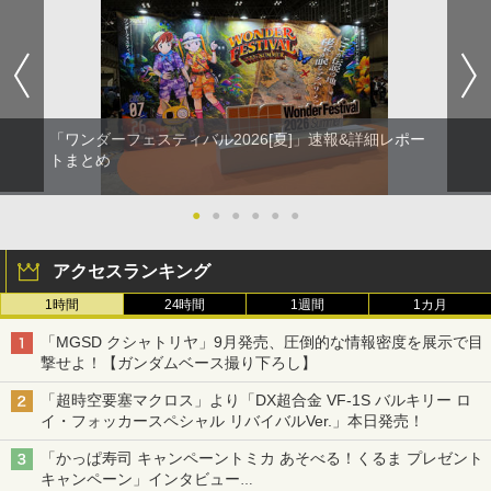
「ワンダーフェスティバル2026[夏]」速報&詳細レポー
トまとめ
●
●
●
●
●
●
アクセスランキング
1時間
24時間
1週間
1カ月
「MGSD クシャトリヤ」9月発売、圧倒的な情報密度を展示で目
撃せよ！【ガンダムベース撮り下ろし】
「超時空要塞マクロス」より「DX超合金 VF-1S バルキリー ロ
イ・フォッカースペシャル リバイバルVer.」本日発売！
「かっぱ寿司 キャンペーントミカ あそべる！くるま プレゼント
キャンペーン」インタビュー