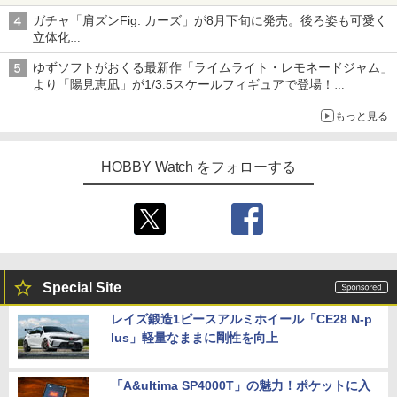
子どもが楽しめるかっぱ寿司ならではの体験とコラボの楽しさを
ガチャ「肩ズンFig. カーズ」が8月下旬に発売。後ろ姿も可愛く
追求
立体化
ライトニング・マックィーンやメーターなど4種がラインナップ
ゆずソフトがおくる最新作「ライムライト・レモネードジャム」
より「陽見恵凪」が1/3.5スケールフィギュアで登場！
メガネ姿も表現できるオプションパーツが付属
もっと見る
HOBBY Watch をフォローする
Special Site
レイズ鍛造1ピースアルミホイール「CE28 N-p
lus」軽量なままに剛性を向上
「A&ultima SP4000T」の魅力！ポケットに入