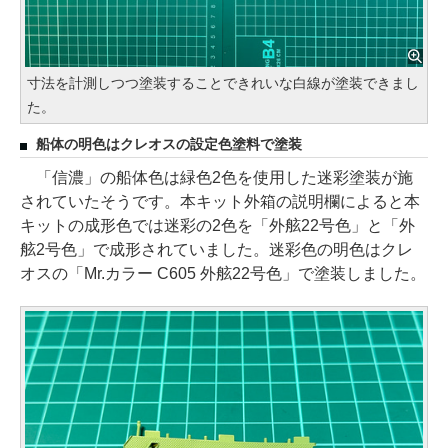
寸法を計測しつつ塗装することできれいな白線が塗装できまし
た。
船体の明色はクレオスの設定色塗料で塗装
「信濃」の船体色は緑色2色を使用した迷彩塗装が施
されていたそうです。本キット外箱の説明欄によると本
キットの成形色では迷彩の2色を「外舷22号色」と「外
舷2号色」で成形されていました。迷彩色の明色はクレ
オスの「Mr.カラー C605 外舷22号色」で塗装しました。