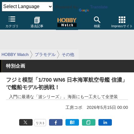
Powered by
Translate
カテゴリ
過去記事
検索
Impressサイト
HOBBY Watch
プラモデル
その他
特別企画
フジミ模型「1/700 WN6 日本海軍航空母艦 信濃」
で艦船モデル初挑戦！
入門に最適な「波シリーズ」。海面にも一工夫して全塗装
工房コボ
2026年5月15日 00:00
リスト