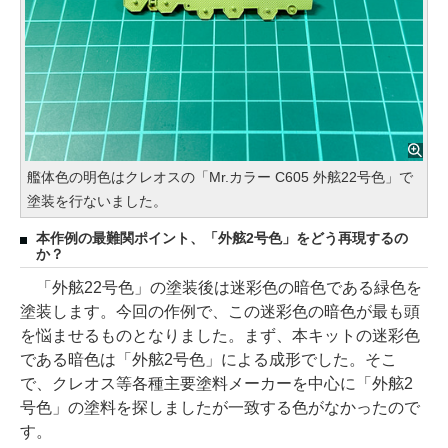
艦体色の明色はクレオスの「Mr.カラー C605 外舷22号色」で
塗装を行ないました。
本作例の最難関ポイント、「外舷2号色」をどう再現するの
か？
「外舷22号色」の塗装後は迷彩色の暗色である緑色を
塗装します。今回の作例で、この迷彩色の暗色が最も頭
を悩ませるものとなりました。まず、本キットの迷彩色
である暗色は「外舷2号色」による成形でした。そこ
で、クレオス等各種主要塗料メーカーを中心に「外舷2
号色」の塗料を探しましたが一致する色がなかったので
す。