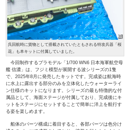
呉回航時に貨物として搭載されていたともされる特攻兵器「桜
花」も本キットに付属していました。
今回制作するプラモデル「1/700 WN6 日本海軍航空母
艦 信濃」は、フジミ模型が展開する波シリーズの1隻
で、2025年8月に発売したキットです。完成姿は航海時
に水上に露出する部分のみを立体化したウォーターライ
ン仕様のキットになります。シリーズの最も特徴的な付
属品として、海面ステージが付属しており、完成後にキ
ットをステージにセットすることで簡単に洋上を航行す
る姿を楽しめます。
船体のパーツ構成に着目すると、各部パーツは色分け