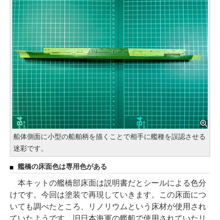
船体側面に小型の船舶柄を描くことで相手に艦種を誤認させる
迷彩です。
艦橋の床面色は専用色がある
本キットの艦橋部床面は説明書だとシールによる色分
けです。今回は塗装で再現していきます。この床面につ
いても調べたところ、リノリウムという床材が使用され
ていたようです。旧日本海軍の艦船で使用されていたリ