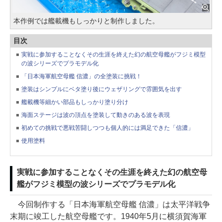
本作例では艦載機もしっかりと制作しました。
目次
実戦に参加することなくその生涯を終えた幻の航空母艦がフジミ模型
の波シリーズでプラモデル化
「日本海軍航空母艦 信濃」の全塗装に挑戦！
塗装はシンプルにベタ塗り後にウェザリングで雰囲気を出す
艦載機等細かい部品もしっかり塗り分け
海面ステージは波の頂点を塗装して動きのある波を表現
初めての挑戦で悪戦苦闘しつつも個人的には満足できた「信濃」
使用塗料
実戦に参加することなくその生涯を終えた幻の航空母
艦がフジミ模型の波シリーズでプラモデル化
今回制作する「日本海軍航空母艦 信濃」は太平洋戦争
末期に竣工した航空母艦です。1940年5月に横須賀海軍