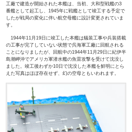
工廠で建造が開始された本艦は、当初、大和型戦艦の3
番艦として起工し、1945年に戦艦として竣工する予定で
したが戦局の変化に伴い航空母艦に設計変更されていま
す。
1944年11月19日に竣工した本艦は艤装工事や兵装搭載
の工事が完了していない状態で呉海軍工廠に回航される
ことになりましたが、回航中の1944年11月29日に紀伊半
島潮岬沖でアメリカ軍潜水艦の魚雷攻撃を受けて沈没し
ました。竣工後わずか10日で沈没した本艦を鮮明にとら
えた写真はほぼ存在せず、幻の空母ともいわれます。