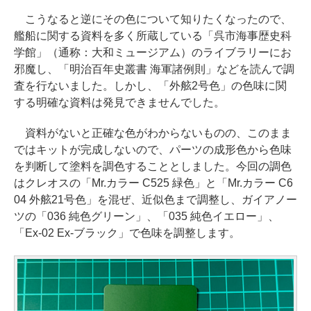
こうなると逆にその色について知りたくなったので、
艦船に関する資料を多く所蔵している「呉市海事歴史科
学館」（通称：大和ミュージアム）のライブラリーにお
邪魔し、「明治百年史叢書 海軍諸例則」などを読んで調
査を行ないました。しかし、「外舷2号色」の色味に関
する明確な資料は発見できませんでした。
資料がないと正確な色がわからないものの、このまま
ではキットが完成しないので、パーツの成形色から色味
を判断して塗料を調色することとしました。今回の調色
はクレオスの「Mr.カラー C525 緑色」と「Mr.カラー C6
04 外舷21号色」を混ぜ、近似色まで調整し、ガイアノー
ツの「036 純色グリーン」、「035 純色イエロー」、
「Ex-02 Ex-ブラック」で色味を調整します。