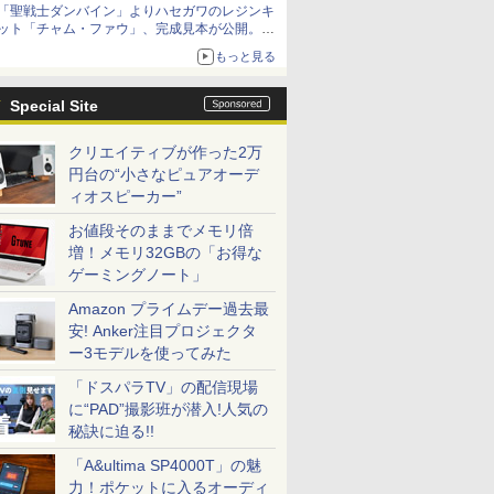
「聖戦士ダンバイン」よりハセガワのレジンキ
ット「チャム・ファウ」、完成見本が公開。9
月3日頃発売予定
もっと見る
Special Site
クリエイティブが作った2万
円台の“小さなピュアオーデ
ィオスピーカー”
お値段そのままでメモリ倍
増！メモリ32GBの「お得な
ゲーミングノート」
Amazon プライムデー過去最
安! Anker注目プロジェクタ
ー3モデルを使ってみた
「ドスパラTV」の配信現場
に“PAD”撮影班が潜入!人気の
秘訣に迫る!!
「A&ultima SP4000T」の魅
力！ポケットに入るオーディ