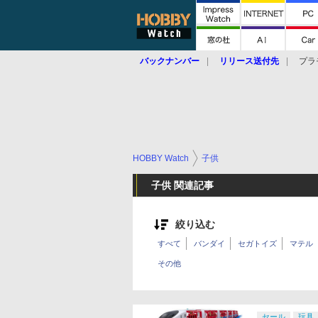
バックナンバー
リリース送付先
プラ
HOBBY Watch
子供
子供 関連記事
絞り込む
すべて
バンダイ
セガトイズ
マテル
その他
セール
玩具