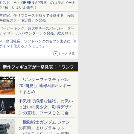
ミスド「Mrs. GREEN APPLE」のコラボドーナ
ツ4種、いよいよ発売！
吉野家、牛リブロースを熱々で提供する「極旨
牛鉄板ステーキ定食」を発売
バーガーキング、超大型チーズバーガー「ダー
ティ ザ・ワンパウンダー」を発売。総カロリー
約1656kcal、総重量約527g！
NTT島田社長、ソフトバンクのセブン出資に「d
ポイント使えるようにして」
もっと見る
新作フィギュアが一挙発表！「ワンフ
ェス2026[夏]」特集
「ワンダーフェスティバル
2026[夏]」速報&詳細レポー
トまとめ
不気味で繊細な怪物、元気い
っぱいの美少女、独得デザイ
ンの置物、ブースごとに全く
異なる世界が広がる一般ディ
「機動戦士ガンダム ジオン
ーラーフォトレポート
の再興」よりプラキット