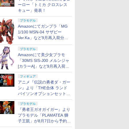
ーロー「トミカ クロスレス
キュー」発表！
プラモデル
Amazonにてガンプラ「MG
1/100 MSN-04 サザビー
Ver.Ka」など9月再入荷分が
販売再開！
プラモデル
Amazonにて美少女プラモ
「30MS SIS-J00 メルンジャ
[カラーA]」など9月再入荷分
が販売再開！
フィギュア
アニメ『伝説の勇者ダ・ガー
ン』より「THE合体 ランド
バイソンオプションセット」
が8月7日から予約受付開始！
プラモデル
『勇者王ガオガイガー』より
プラモデル「PLAMATEA 獅
子王凱」が8月7日から予約受
付開始！