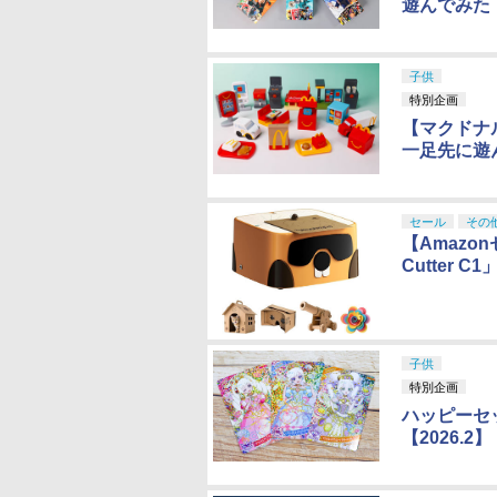
遊んでみた
子供
特別企画
【マクドナ
一足先に遊
セール
その
【Amazon
Cutter 
子供
特別企画
ハッピーセ
【2026.2】