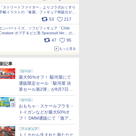
「ストリートファイター」よりコラボおくすり
手帳イラストの「春麗」フィギュア再販分が本
日出荷開始 pic.x.com/toUc1MHr41
53
217
エンバートイズ、ソフビフィギュア「Chibi
Creature ポプ子 & ピピ美 Spacesuit Ver.」の発
売中止を発表 pic.x.com/Ri45iFeYjn
47
95
もっと見る
新記事
セール
最大95%オフ！ 駿河屋にて
通販限定セール「駿河屋 決
算セール第2弾」が8月7日12
時より開催
セール
おもちゃ・スケールプラモ・
トイガンなどが最大50%オ
フ！ DMM通販にて「激ア
ツ！おもちゃ・ホビー夏セー
フィギュア
ル」が開催
トミカから生まれた新たなヒ