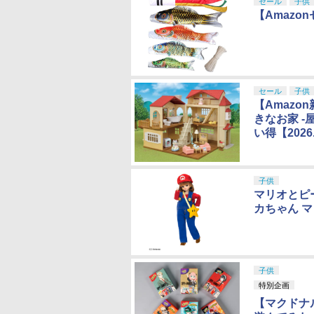
セール
子供
【Amaz
セール
子供
【Amaz
きなお家 -
い得【2026
子供
マリオとピ
カちゃん 
子供
特別企画
【マクドナ