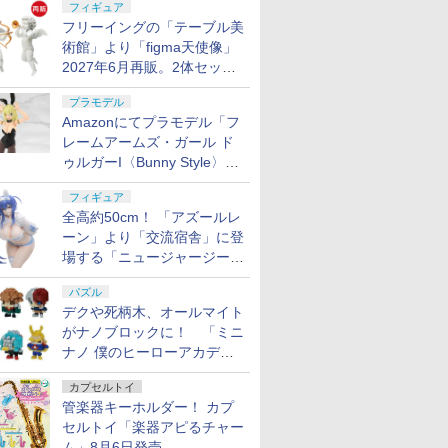
フィギュア
フリーイングの「テーブル美
術館」より「figma天使像」
2027年6月再販。2体セット
で小便小僧にも
プラモデル
Amazonにてプラモデル「フ
レームアームズ・ガール ド
ゥルガーI〈Bunny Style〉」
が予約受付再開！
フィギュア
全高約50cm！ 「アズールレ
ーン」より「交流宿舎」に登
場する「ニュージャージー」
が1/3スケールフィギュアで
パズル
登場
デクや死柄木、オールマイト
がナノブロックに！ 「ミニ
ナノ 僕のヒーローアカデミ
ア」9月再販
カプセルトイ
管楽器キーホルダー！ カプ
セルトイ「楽器アピるチャー
ム」8月6日発売