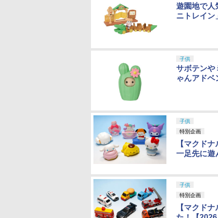
遊園地で人
ニトレイン
子供
サボテンや
ゃんアドベ
子供
特別企画
【マクドナ
一足先に遊ん
子供
特別企画
【マクドナ
た！【2026