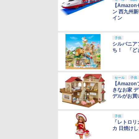
【Amazo
ン 西九州
イン
子供
シルバニア
ち！ 「ど
セール
子供
【Amaz
きなお家 
デルがお買い
子供
「レトロリ
カ 日焼け