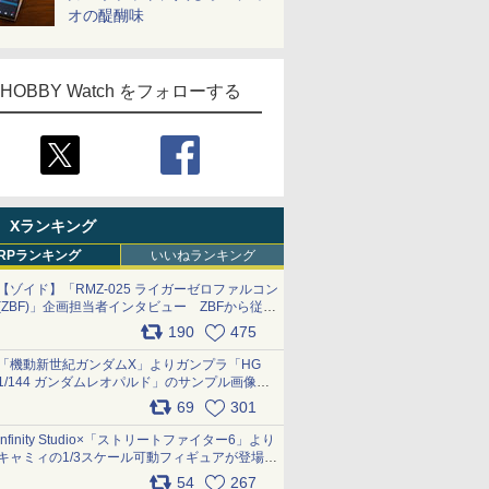
オの醍醐味
HOBBY Watch をフォローする
Xランキング
RPランキング
いいねランキング
【ゾイド】「RMZ-025 ライガーゼロファルコン
(ZBF)」企画担当者インタビュー ZBFから従来
デザインまで再現可能なボリューム満点のキッ
190
475
ト pic.x.com/6zOqQAQKkX
「機動新世紀ガンダムX」よりガンプラ「HG
1/144 ガンダムレオパルド」のサンプル画像が
公開！ 8月8日発売予定
69
301
pic.x.com/lTnGoAKCSY
Infinity Studio×「ストリートファイター6」より
キャミィの1/3スケール可動フィギュアが登場
pic.x.com/Eam6ArWJLs
54
267