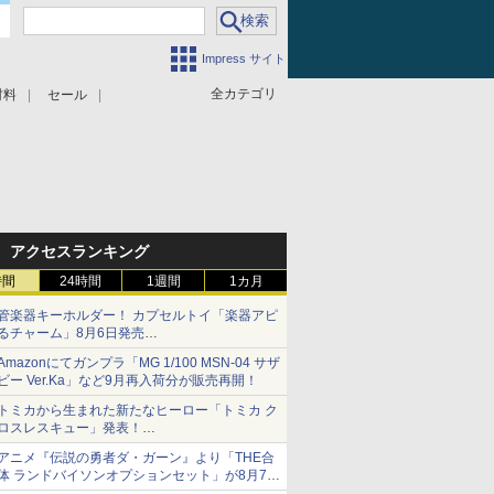
Impress サイト
全カテゴリ
材料
セール
アクセスランキング
時間
24時間
1週間
1カ月
管楽器キーホルダー！ カプセルトイ「楽器アピ
るチャーム」8月6日発売
チューバ、テナサクなど5種各3色
Amazonにてガンプラ「MG 1/100 MSN-04 サザ
ビー Ver.Ka」など9月再入荷分が販売再開！
トミカから生まれた新たなヒーロー「トミカ ク
ロスレスキュー」発表！
詳細は後日公開予定
アニメ『伝説の勇者ダ・ガーン』より「THE合
体 ランドバイソンオプションセット」が8月7日
から予約受付開始！