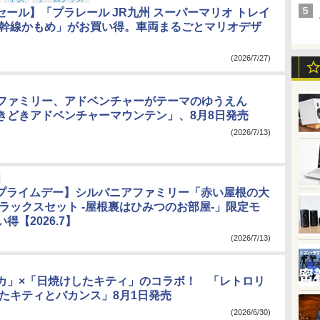
nセール】「プラレール JR九州 スーパーマリオ トレイ
新幹線かもめ」がお買い得。車両まるごとマリオデザ
(2026/7/27)
ファミリー、アドベンチャーがテーマのゆうえん
きどきアドベンチャーマウンテン」、8月8日発売
(2026/7/13)
onプライムデー】シルバニアファミリー「赤い屋根の大
デラックスセット -屋根裏はひみつのお部屋-」限定モ
得【2026.7】
(2026/7/13)
カ」×「日焼けしたキティ」のコラボ！ 「レトロリ
したキティとバカンス」8月1日発売
(2026/6/30)