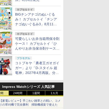
カプセルトイ
BIGチンアナゴのぬいぐる
み！ カプセルトイ「チンア
ナゴぬいぐるみ3」8月11日
発売
カプセルトイ
可愛らしいお弁当箱用保冷剤
ケース！ カプセルトイ「ひ
んやりお弁当保冷剤ケース
2」8月11日発売
プラモデル
コトブキヤ「勇者王ガオガイ
ガー」より「D-スタイル 超
竜神」2027年4月再販。分離
変形が可能
Impress Watchシリーズ 人気記事
時間
24時間
1週間
1カ月
【家電レビュー】手ごわい雑草との戦い、コメ
リの草刈機で完全勝利 掃除機感覚で使えた