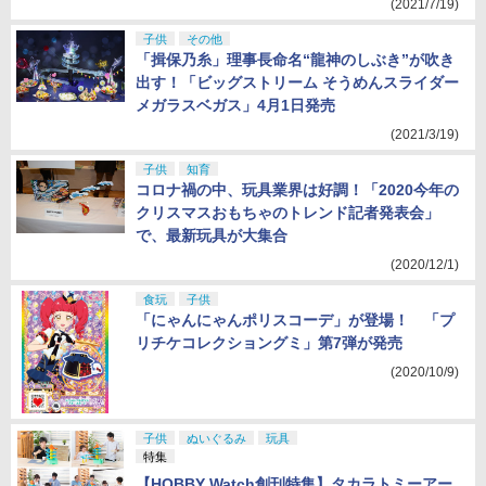
(2021/7/19)
子供
その他
「揖保乃糸」理事長命名“龍神のしぶき”が吹き
出す！「ビッグストリーム そうめんスライダー
メガラスベガス」4月1日発売
(2021/3/19)
子供
知育
コロナ禍の中、玩具業界は好調！「2020今年の
クリスマスおもちゃのトレンド記者発表会」
で、最新玩具が大集合
(2020/12/1)
食玩
子供
「にゃんにゃんポリスコーデ」が登場！ 「プ
リチケコレクショングミ」第7弾が発売
(2020/10/9)
子供
ぬいぐるみ
玩具
特集
【HOBBY Watch創刊特集】タカラトミーアー