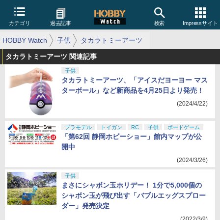
カテゴリ
過去記事
検索
Impressサイト
HOBBY Watch
子供
タカラトミーアーツ
タカラトミーアーツ 関連記事
子供
タカラトミーアーツ、「アイスだヨーヨー マス
ターボール」など新商品を4月25日より発売！
(2024/4/22)
プラモデル
トイガン
RC
子供
ボードゲーム
「第62回 静岡ホビーショー」館内マップが公
開中
(2024/3/26)
子供
まさにシャボン玉ホリデー！ 1分で5,000個の
シャボン玉が飛び出す「バブルエッグスプロー
ダー」発売決定
(2022/3/9)