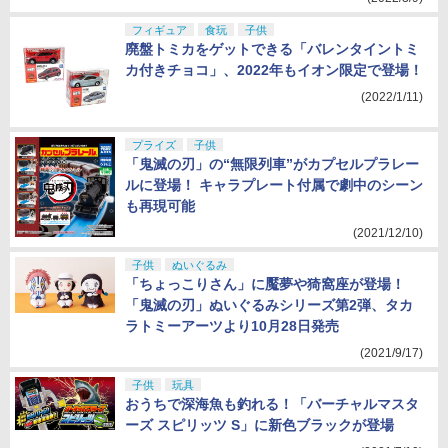
フィギュア
食玩
子供
廃盤トミカをゲットできる「バレンタイントミ
カ付きチョコ」、2022年もイオン限定で登場！
(2022/1/11)
プライズ
子供
「鬼滅の刃」の“無限列車”がカプセルプラレー
ルに登場！ キャラプレート付属で劇中のシーン
も再現可能
(2021/12/10)
子供
ぬいぐるみ
「ちょっこりさん」に魘夢や猗窩座が登場！
「鬼滅の刃」ぬいぐるみシリーズ第2弾、タカ
ラトミーアーツより10月28日発売
(2021/9/17)
子供
玩具
おうちで深海魚も釣れる！「バーチャルマスタ
ーズ スピリッツ S」に新色ブラックが登場