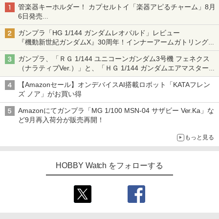
管楽器キーホルダー！ カプセルトイ「楽器アピるチャーム」8月
6日発売
チューバ、テナサクなど5種各3色
ガンプラ「HG 1/144 ガンダムレオパルド」レビュー
『機動新世紀ガンダムX』30周年！インナーアームガトリングの
変形機構まで再現し最新フォーマットでキット化！
ガンプラ、「ＲＧ 1/144 ユニコーンガンダム3号機 フェネクス
（ナラティブVer.）」と、「ＨＧ 1/144 ガンダムエアマスターバ
ースト」再販
【Amazonセール】オンデバイスAI搭載ロボット「KATAフレン
ズ ノア」がお買い得
Amazonにてガンプラ「MG 1/100 MSN-04 サザビー Ver.Ka」な
ど9月再入荷分が販売再開！
もっと見る
HOBBY Watch をフォローする