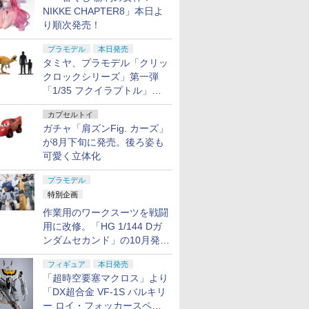
NIKKE CHAPTER8」本日よ
り順次発売！
プラモデル
本日発売
タミヤ、プラモデル「クリッ
クロックシリーズ」第一弾
「1/35 フクイラプトル」本
日発売！
カプセルトイ
ガチャ「肩ズンFig. カーズ」
が8月下旬に発売。後ろ姿も
可愛く立体化
プラモデル
特別企画
作業用のワークスーツを戦闘
用に改修。「HG 1/144 Dガ
ンダムセカンド」の10月発送
分が予約受付中【ガンダムベ
フィギュア
本日発売
ース撮り下ろし】
「超時空要塞マクロス」より
「DX超合金 VF-1S バルキリ
ー ロイ・フォッカースペシ