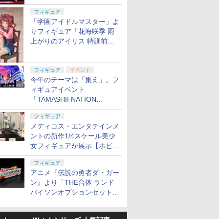
定
フィギュア
「学園アイドルマスター」よ
りフィギュア「花海咲季 雨
上がりのアイリス 特訓前
Ver.」が2027年4月に発売
フィギュア
イベント
今年のテーマは「集え」。フ
ィギュアイベント
「TAMASHII NATION
2026」が11月13日より開催
フィギュア
決定
メディコス・エンタテインメ
ントの新作1/4スケール美少
女フィギュアが展示【ホビー
メーカー合同展示会】
フィギュア
アニメ『伝説の勇者ダ・ガー
ン』より「THE合体 ランド
バイソンオプションセット」
が2027年5月に発売