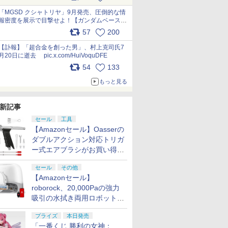
最新フォーマットでキット化！
pic.x.com/nszPIDTpbg
「MGSD クシャトリヤ」9月発売、圧倒的な情
報密度を展示で目撃せよ！【ガンダムベース撮
り下ろし】 pic.x.com/3rPjsfk7qZ
57
200
【訃報】「超合金を創った男」、村上克司氏7
月20日に逝去 pic.x.com/HuiVoquDFE
54
133
もっと見る
新記事
セール
工具
【Amazonセール】Oasserの
ダブルアクション対応トリガ
ー式エアブラシがお買い得価
格で登場！
セール
その他
【Amazonセール】
roborock、20,000Paの強力
吸引の水拭き両用ロボット掃
除機「Qrevo Curv 2 Flow」
プライズ
本日発売
がお買い得！
「一番くじ 勝利の女神：