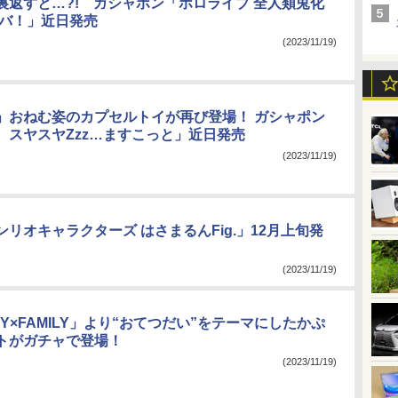
裏返すと…?! ガシャポン「ホロライブ 全人類兎化
ラバ！」近日発売
(2023/11/19)
」おねむ姿のカプセルトイが再び登場！ ガシャポン
 スヤスヤZzz…ますこっと」近日発売
(2023/11/19)
リオキャラクターズ はさまるんFig.」12月上旬発
(2023/11/19)
Y×FAMILY」より“おてつだい”をテーマにしたかぷ
トがガチャで登場！
(2023/11/19)