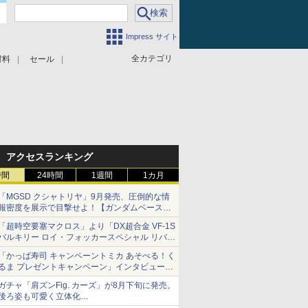
Impress サイト
全カテゴリ
材料
セール
アクセスランキング
時間
24時間
1週間
1カ月
「MGSD クシャトリヤ」9月発売、圧倒的な情
報密度を展示で目撃せよ！【ガンダムベース撮
り下ろし】
「超時空要塞マクロス」より「DX超合金 VF-1S
バルキリー ロイ・フォッカースペシャル リバイ
バルVer.」本日発売！
「かっぱ寿司 キャンペーントミカ あそべる！く
るま プレゼントキャンペーン」インタビュー
子どもが楽しめるかっぱ寿司ならではの体験と
ガチャ「肩ズンFig. カーズ」が8月下旬に発売。
コラボの楽しさを追求
後ろ姿も可愛く立体化
ライトニング・マックィーンやメーターなど4