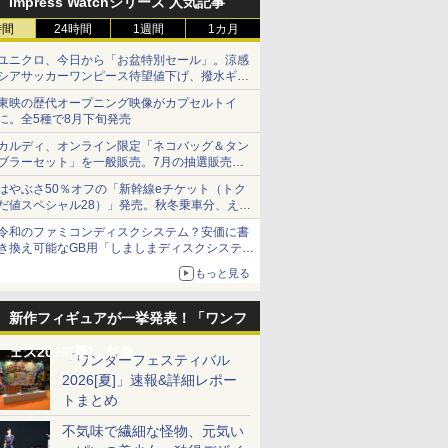
Impress Watchシリーズ 人気記事
時間
24時間
1週間
1カ月
ユニクロ、今日から「お盆特別セール」。涼感
シアサッカーワンピース待望値下げ、撥水ギア
ショーツは1990円に
東映の歴代オープニング映像がカプセルトイ
に。全5種で8月下旬発売
カルディ、オンライン限定「ネコバッグ＆タン
ブラーセット」を一般販売。7月の抽選販売の
当選無効分
はやぶさ50％オフの「新幹線eチケット（トク
だ値スペシャル28）」発売。秋冬乗車分、えき
ねっと限定
令和のファミコンディスクシステム？安価に書
き換え可能なGB用「しましまディスクシステ
ム」
もっと見る
新作フィギュアが一挙発表！「ワンフ
ェス2026[夏]」特集
「ワンダーフェスティバル
2026[夏]」速報&詳細レポー
トまとめ
不気味で繊細な怪物、元気い