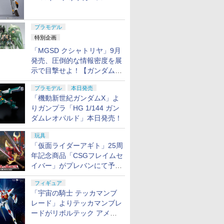
ャル リバイバルVer.」本日発
売！
プラモデル
特別企画
「MGSD クシャトリヤ」9月
発売、圧倒的な情報密度を展
示で目撃せよ！【ガンダムベ
ース撮り下ろし】
プラモデル
本日発売
「機動新世紀ガンダムX」よ
りガンプラ「HG 1/144 ガン
ダムレオパルド」本日発売！
玩具
「仮面ライダーアギト」25周
年記念商品「CSGフレイムセ
イバー」がプレバンにて予約
開始
フィギュア
「宇宙の騎士 テッカマンブ
レード」よりテッカマンブレ
ードがリボルテック アメイ
ジング・ヤマグチで商品化決