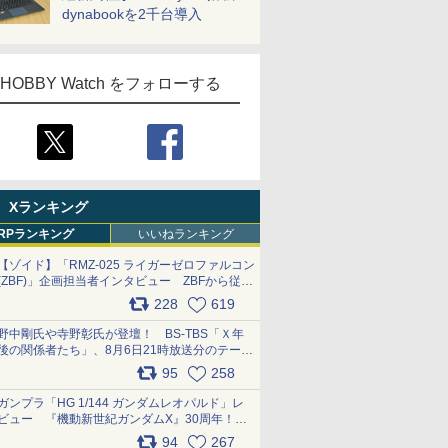
dynabookを2千台導入
HOBBY Watch をフォローする
Xランキング
RPランキング
いいねランキング
【ゾイド】「RMZ-025 ライガーゼロファルコン
(ZBF)」企画担当者インタビュー ZBFから従来
デザインまで再現可能なボリューム満点のキッ
228
619
ト pic.x.com/6zOqQAQKkX
野中剛氏や寺野彰氏が登壇！ BS-TBS「Ｘ年
後の関係者たち」、8月6日21時放送分のテーマ
は「超合金」！ pic.x.com/uWyt1uyuFm
95
258
ガンプラ「HG 1/144 ガンダムレオパルド」レ
ビュー 『機動新世紀ガンダムX』30周年！イ
ンナーアームガトリングの変形機構まで再現し
94
267