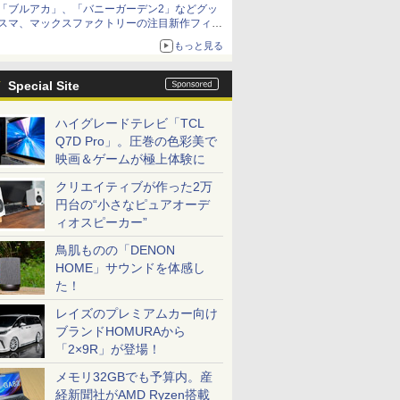
「ブルアカ」、「バニーガーデン2」などグッ
種がラインナップ
スマ、マックスファクトリーの注目新作フィギ
ュアが展示【ホビーメーカー合同展示会】
もっと見る
Special Site
ハイグレードテレビ「TCL
Q7D Pro」。圧巻の色彩美で
映画＆ゲームが極上体験に
クリエイティブが作った2万
円台の“小さなピュアオーデ
ィオスピーカー”
鳥肌ものの「DENON
HOME」サウンドを体感し
た！
レイズのプレミアムカー向け
ブランドHOMURAから
「2×9R」が登場！
メモリ32GBでも予算内。産
経新聞社がAMD Ryzen搭載