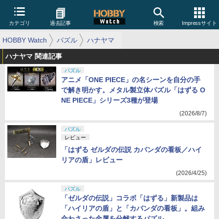
カテゴリ
過去記事
検索
Impressサイト
HOBBY Watch
パズル
ハナヤマ
ハナヤマ 関連記事
パズル
アニメ「ONE PIECE」の名シーンを自分の手
で解き明かす。メタル製立体パズル「はずる O
NE PIECE」シリーズ3種が登場
(2026/8/7)
パズル
レビュー
「はずる ゼルダの伝説 カバンダの看板／ハイ
リアの盾」レビュー
(2026/4/25)
パズル
「ゼルダの伝説」コラボ「はずる」新製品は
「ハイリアの盾」と「カバンダの看板」。組み
合わさった金属を分解するパズル