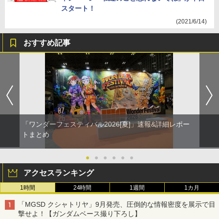
スタート！
(2021/6/14)
おすすめ記事
「ワンダーフェスティバル2026[夏]」速報&詳細レポー
トまとめ
●
●
●
●
●
●
アクセスランキング
1時間
24時間
1週間
1カ月
「MGSD クシャトリヤ」9月発売、圧倒的な情報密度を展示で目
撃せよ！【ガンダムベース撮り下ろし】