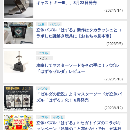
キャスト キーIII」、8月23日発売
(2024/8/14)
玩具
パズル
立体パズル「はずる」新作はタカラッシュとコ
ラボした謎解き玩具に【おもちゃ見本市】
(2023/9/6)
パズル
レビュー
攻略してマスターソードをその手に！ パズル
「はずるゼルダ」レビュー
(2023/5/10)
パズル
「ゼルダの伝説」よりマスターソードが立体パ
ズル「はずる」化！ 6月発売
(2023/4/12)
パズル
その他
立体パズル「はずる」× セガトイズのコラボキ
ャンペーン「私達のこと忘れないでね」が本日