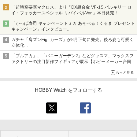
「超時空要塞マクロス」より「DX超合金 VF-1S バルキリー ロ
イ・フォッカースペシャル リバイバルVer.」本日発売！
「かっぱ寿司 キャンペーントミカ あそべる！くるま プレゼント
キャンペーン」インタビュー
子どもが楽しめるかっぱ寿司ならではの体験とコラボの楽しさを
ガチャ「肩ズンFig. カーズ」が8月下旬に発売。後ろ姿も可愛く
追求
立体化
ライトニング・マックィーンやメーターなど4種がラインナップ
「ブルアカ」、「バニーガーデン2」などグッスマ、マックスフ
ァクトリーの注目新作フィギュアが展示【ホビーメーカー合同展
示会】
もっと見る
HOBBY Watch をフォローする