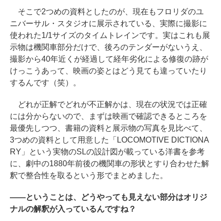
そこで2つめの資料としたのが、現在もフロリダのユ
ニバーサル・スタジオに展示されている、実際に撮影に
使われた1/1サイズのタイムトレインです。実はこれも展
示物は機関車部分だけで、後ろのテンダーがないうえ、
撮影から40年近くが経過して経年劣化による修復の跡が
けっこうあって、映画の姿とはどう見ても違っていたり
するんです（笑）。
どれが正解でどれが不正解かは、現在の状況では正確
には分からないので、まずは映画で確認できるところを
最優先しつつ、書籍の資料と展示物の写真を見比べて、
3つめの資料として用意した「LOCOMOTIVE DICTIONA
RY」という実物のSLの設計図が載っている洋書を参考
に、劇中の1880年前後の機関車の形状とすり合わせた解
釈で整合性を取るという形でまとめました。
――
ということは、どうやっても見えない部分はオリジ
ナルの解釈が入っているんですね？