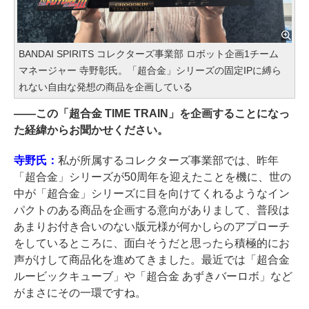
BANDAI SPIRITS コレクターズ事業部 ロボット企画1チーム
マネージャー 寺野彰氏。「超合金」シリーズの固定IPに縛ら
れない自由な発想の商品を企画している
――
この「超合金 TIME TRAIN」を企画することになっ
た経緯からお聞かせください。
寺野氏：
私が所属するコレクターズ事業部では、昨年
「超合金」シリーズが50周年を迎えたことを機に、世の
中が「超合金」シリーズに目を向けてくれるようなイン
パクトのある商品を企画する意向がありまして、普段は
あまりお付き合いのない版元様が何かしらのアプローチ
をしているところに、面白そうだと思ったら積極的にお
声がけして商品化を進めてきました。最近では「超合金
ルービックキューブ」や「超合金 あずきバーロボ」など
がまさにその一環ですね。