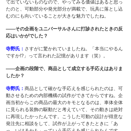
て出ていないものなので、やってみる価値はあると思っ
たのと、可動部分や発光部分が満載で、玩具に落とし込
むのにも向いていることが大きな魅力でしたね。
――
その企画をユニバーサルさんに打診されたときの反
応はいかがでした？
寺野氏：
さすがに驚かれていましたね。「本当にやるん
ですか!?」って言われた記憶があります（笑）。
――
企画の段階で、商品として成立する手応えはありま
したか？
寺野氏：
商品として確かな手応えを感じられたのは、可
動させるための内部機構の試作ができてからですね。企
画当初からこの商品の最大のキモとなるのは、車体全体
に見られる装飾の駆動だと考えていて、その動きは絶対
に再現したかったんです。こうした可動の設計が得意な
発注先に相談をして、試作が上がってきたときに「あ
っ、いけるかも」っていう手応えを感じられたんです。