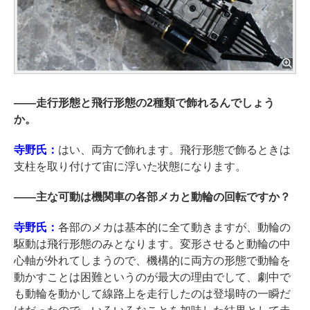
――
走行形態と飛行形態の2種類で飾れるんでしょう
か。
寺野氏：
はい、両方で飾れます。飛行形態で飾るときは
支柱を取り付けて宙に浮いた状態になります。
――
主な可動は機関車の各部メカと動輪の回転ですか？
寺野氏：
各部のメカは基本的に全て動きますが、動輪の
駆動は飛行形態のみとなります。変形させると動輪の中
心軸が外れてしまうので、機構的に両方の形態で動輪を
動かすことは困難というのが最大の理由でして、劇中で
も動輪を動かして線路上を走行したのは登場時の一瞬だ