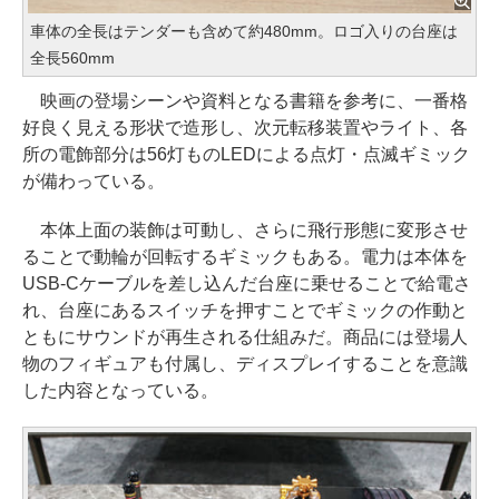
車体の全長はテンダーも含めて約480mm。ロゴ入りの台座は
全長560mm
映画の登場シーンや資料となる書籍を参考に、一番格
好良く見える形状で造形し、次元転移装置やライト、各
所の電飾部分は56灯ものLEDによる点灯・点滅ギミック
が備わっている。
本体上面の装飾は可動し、さらに飛行形態に変形させ
ることで動輪が回転するギミックもある。電力は本体を
USB-Cケーブルを差し込んだ台座に乗せることで給電さ
れ、台座にあるスイッチを押すことでギミックの作動と
ともにサウンドが再生される仕組みだ。商品には登場人
物のフィギュアも付属し、ディスプレイすることを意識
した内容となっている。