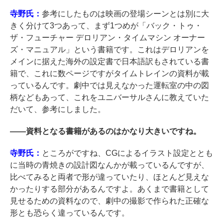
寺野氏：
参考にしたものは映画の登場シーンとは別に大
きく分けて3つあって、まず1つめが「バック・トゥ・
ザ・フューチャー デロリアン・タイムマシン オーナー
ズ・マニュアル」という書籍です。これはデロリアンを
メインに据えた海外の設定書で日本語訳もされている書
籍で、これに数ページですがタイムトレインの資料が載
っているんです。劇中では見えなかった運転室の中の図
柄などもあって、これをユニバーサルさんに教えていた
だいて、参考にしました。
――
資料となる書籍があるのはかなり大きいですね。
寺野氏：
ところがですね、CGによるイラスト設定ととも
に当時の青焼きの設計図なんかが載っているんですが、
比べてみると両者で形が違っていたり、ほとんど見えな
かったりする部分があるんですよ。あくまで書籍として
見せるための資料なので、劇中の撮影で作られた正確な
形とも恐らく違っているんです。