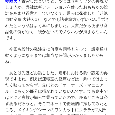
寺野氏：
苦労したというと、やっぱりギミックの再現で
しょうか。弊社はギアレーションを使ったおもちゃの設
計をあまり得意としていなくて、過去に発売した「超絶
自動変形 大鉄人17」などでも諸先輩方がずいぶん苦労さ
れたという話はよく耳にしました。大変だからあまり商
品化の例がなく、続かないのでノウハウが溜まらないん
です。
今回も設計の発注先に何度も調整もらって、設定通り
動くようになるまでは相当な時間がかかりましたから
ね。
あとは先ほどお話しした、造形における劇中設定の再
現ですよね。例えば運転室の座席などは、劇中ではまっ
たく映っておらず、先ほどの「オーナーズ・マニュア
ル」にもその部分は描かれていないんです。でも劇中で
はドクと家族が揃って乗っていたので、座るところは必
ずあるだろうと。そこでネットで徹底的に探してみたと
ころ、メイキングシーンのワンカットにクララが2人掛