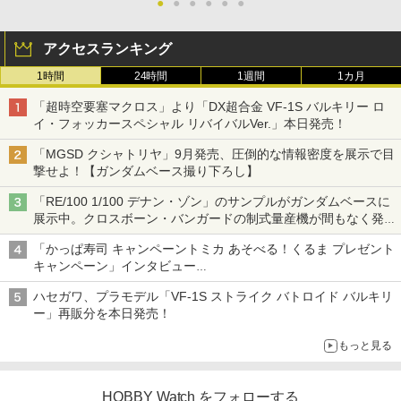
●
●
●
●
●
●
アクセスランキング
1時間
24時間
1週間
1カ月
「超時空要塞マクロス」より「DX超合金 VF-1S バルキリー ロ
イ・フォッカースペシャル リバイバルVer.」本日発売！
「MGSD クシャトリヤ」9月発売、圧倒的な情報密度を展示で目
撃せよ！【ガンダムベース撮り下ろし】
「RE/100 1/100 デナン・ゾン」のサンプルがガンダムベースに
展示中。クロスボーン・バンガードの制式量産機が間もなく発送
【ガンダムベース撮り下ろし】
「かっぱ寿司 キャンペーントミカ あそべる！くるま プレゼント
キャンペーン」インタビュー
子どもが楽しめるかっぱ寿司ならではの体験とコラボの楽しさを
ハセガワ、プラモデル「VF-1S ストライク バトロイド バルキリ
追求
ー」再販分を本日発売！
もっと見る
HOBBY Watch をフォローする