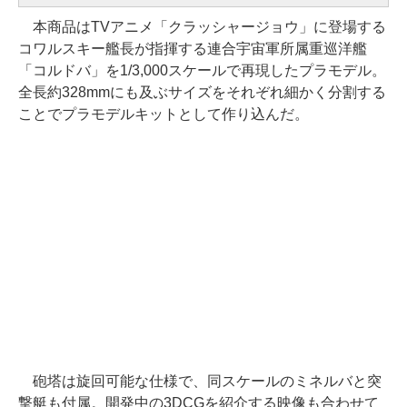
本商品はTVアニメ「クラッシャージョウ」に登場する
コワルスキー艦長が指揮する連合宇宙軍所属重巡洋艦
「コルドバ」を1/3,000スケールで再現したプラモデル。
全長約328mmにも及ぶサイズをそれぞれ細かく分割する
ことでプラモデルキットとして作り込んだ。
砲塔は旋回可能な仕様で、同スケールのミネルバと突
撃艇も付属。開発中の3DCGを紹介する映像も合わせて