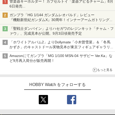
管楽器キーホルダー！ カプセルトイ「楽器アピるチャーム」8月
6日発売
チューバ、テナサクなど5種各3色
ガンプラ「HG 1/144 ガンダムレオパルド」レビュー
『機動新世紀ガンダムX』30周年！インナーアームガトリングの
変形機構まで再現し最新フォーマットでキット化！
「聖戦士ダンバイン」よりハセガワのレジンキット「チャム・フ
ァウ」、完成見本が公開。9月3日頃発売予定
「ホワイトアルバム2」よりDollymate「小木曽雪菜」＆「冬馬
かずさ」のキャストドール実物見本が東京フィギュアギャラリー
にて展示中
Amazonにてガンプラ「MG 1/100 MSN-04 サザビー Ver.Ka」な
ど9月再入荷分が販売再開！
もっと見る
HOBBY Watch をフォローする