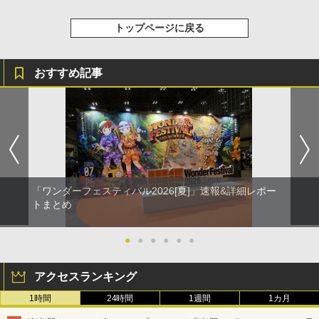
トップページに戻る
おすすめ記事
「ワンダーフェスティバル2026[夏]」速報&詳細レポー
トまとめ
●
●
●
●
●
●
アクセスランキング
1時間
24時間
1週間
1カ月