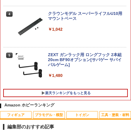
￥3,550
￥1,567
クラウンモデル スーパーライフルU10用
4
マウントベース
O BANDAI SPIRITS(バンダイ スピリッ
5
￥1,042
ツ) 30MM 1／144 xEXM-000 ゼノヴァル
ト プラモデル フィギュア 工作 ホビー メ
2026年10月予約 ガチャ【カルビー スナ
5
イキング ギフト プレゼント 誕生日 ブラ
ックミニチュアマーカー コンプリート 5
ックフライデー クリスマス
種セット カプセルトイ】
ZEXT ガンラック用 ロングフック 2本組
￥2,420
￥2,380
5
20cm BF90オプション[サバゲー サバイ
バルゲーム]
￥1,480
楽天ランキングをもっと見る
Amazon ホビーランキング
フィギュア
プラモデル・模型
トイガン
工具・塗装・材料
【ネコポス対応】OPTION No.1(オプシ
1
ョンNo.1)/NO-144/コネクタピン・リム
編集部のおすすめ記事
ーバー（タミヤ/ラージ）