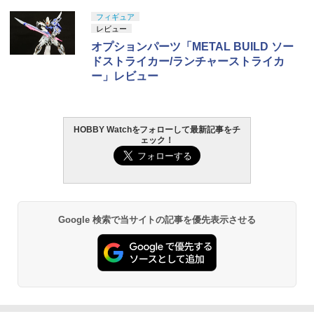
タカラトミー(TAKARA TOMY) T-SPAR
タカラトミー(TAKARA TOMY) T-SPAR
東京マルイ(TOKYO MARUI) No.25 コル
GSIクレオス Mr.トップコート 水性プレ
フィギュア
1
1
1
1
￥525
K トランスフォーマー ニューレジェンズ
K REALIZE MODEL リアライズモデル Z
ト ガバメント HG 18歳以上エアーHOP
ミアムトップコートスプレー 光沢 88ml
レビュー
NL-07 サウンドウェーブ 可動フィギュア
OIDS ゾイド RMZ-025 ライガーゼロフ
ハンドガン
ホビー用仕上材 B601
オプションパーツ「METAL BUILD ソー
ァルコン (ZBF) 色分け済み プラキット
ドストライカー/ランチャーストライカ
￥4,440
￥3,384
￥748
ハイテックマルチプレックスジャパン A
2
ー」レビュー
￥8,334
A/AAA Charger X4 Advanced Mini II
（ホワイト）【44323】 ラジコン用
タカラトミー(TAKARA TOMY) T-SPAR
東京マルイ (TOKYO MARUI) ガスブロー
LOCTITE(ロックタイト) シールはがし
2
2
2
￥5,880
K トランスフォーマー ニューレジェンズ
Blokees スター ウォーズ マンダロリア
バックマシンガン No.14 20式 5.56mm
プレミアム 220ml
HOBBY Watchをフォローして最新記事をチ
2
ェック！
NL-06 オートボット コスモス 可動フィ
ン&グローグー CC05 ディン ジャリン&
小銃 18歳以上 ガスブローバック
ギュア
グローグー ABS樹脂&PVC製 組み立て式
￥1,013
プラスチックモデル
￥187,000
ヨコモ Y2-R08FUIA YD-2用 アルミ製 フ
3
￥4,440
ロント アッパーIアーム(レッド)
￥4,475
￥5,940
タミヤ クラフトツールシリーズ No.123
東京マルイ(TOKYO MARUI) No.21 H&K
3
Google 検索で当サイトの記事を優先表示させる
3
先細薄刃ニッパー (ゲートカット用) プラ
TAMASHII NATIONS オリジン・オブ・
USP HG 18歳以上エアーHOPハンドガン
3
モデル用工具 74123
バルキリー 超時空要塞マクロス VF-1J
BANDAI SPIRITS(バンダイ スピリッツ)
3
バルキリー45th Anniv. 約225mm ABS&
RG 機動戦士ガンダム 逆襲のシャア νガ
￥3,409
ダイキャスト製 塗装済み可動フィギュア
ンダム 1/144スケール 色分け済みプラモ
￥2,781
Holy Stone ドローン 100g未満 申請不
4
デル
要 1080Pカメラ付き 子供向け 小型 ミニ
￥22,602
ドローン バッテリー3個 子供用 手投げテ
￥5,400
イクオフ 高速旋回モード 軌跡飛行モー
東京マルイ No.10 ハイキャパ5.1 10歳以
4