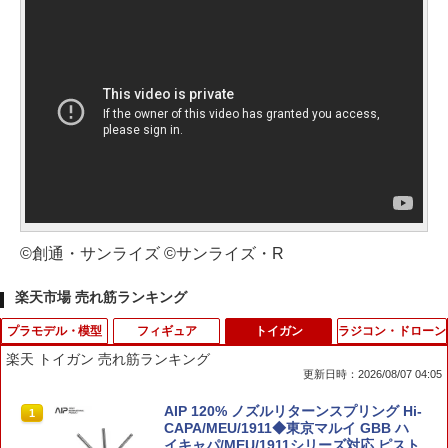
©創通・サンライズ ©サンライズ・R
楽天市場 売れ筋ランキング
プラモデル・模型
フィギュア
トイガン
ラジコン・ドローン
楽天 トイガン 売れ筋ランキング
更新日時：2026/08/07 04:05
D-スタイル 『アーマード・コア』 ロー
蓄光プロペラ！レッツゴーあひるちゃん{
AIP 120% ノズルリターンスプリング Hi-
1
1
1
ゼンタール タイプーオーギル ノブリ
玩具 おもちゃ }{ ギフト 誕生日 }{ 子ども
CAPA/MEU/1911◆東京マルイ GBB ハ
ス・オブリージュ 【KP209X】 (プラモ
会 施設 }[ 子供会 保育園 幼稚園 景品 イ
イキャパ/MEU/1911シリーズ対応 ピスト