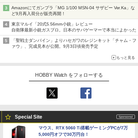
チューバ、テナサクなど5種各3色
Amazonにてガンプラ「MG 1/100 MSN-04 サザビー Ver.Ka」な
ど9月再入荷分が販売再開！
東京マルイ「20式5.56mm小銃」レビュー
自衛隊最新小銃ガスブロ。日本のサバゲーマーで本当によかった
「聖戦士ダンバイン」よりハセガワのレジンキット「チャム・フ
ァウ」、完成見本が公開。9月3日頃発売予定
もっと見る
HOBBY Watch をフォローする
Special Site
マウス、RTX 5060 Ti搭載ゲーミングPCが7万
5,000円オフで30万円台！