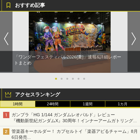
おすすめ記事
「ワンダーフェスティバル2026[夏]」速報&詳細レポー
トまとめ
●
●
●
●
●
●
アクセスランキング
1時間
24時間
1週間
1カ月
ガンプラ「HG 1/144 ガンダムレオパルド」レビュー
『機動新世紀ガンダムX』30周年！インナーアームガトリングの
変形機構まで再現し最新フォーマットでキット化！
管楽器キーホルダー！ カプセルトイ「楽器アピるチャーム」8月
6日発売