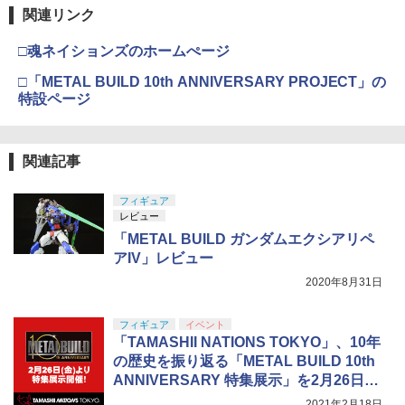
タミヤ(TAMIYA) メイクアップ材シリー
ド 高度維持 2.4GHz 4CH モード1/2自由
上 電動ブローバック フルオート
4
関連リンク
ズ No.3 タミヤセメント(角びん) 40ml 模
転換可 国内認証済み 小学生 HS420 白
型用接着剤 87003
TAMASHII NATIONS S.H.フィギュアー
￥3,815
4
□魂ネイションズのホームぺージ
ツ 呪術廻戦 伏黒甚爾 約155mm PVC&A
BANDAI SPIRITS(バンダイ スピリッツ)
￥9,390
4
BS製 塗装済み可動フィギュア
30MM xEXM-000 ゼノヴァルト 1/144ス
￥184
□「METAL BUILD 10th ANNIVERSARY PROJECT」の
ケール 色分け済みプラモデル
特設ページ
￥13,750
クラウンモデル AK47 10歳以上 エアー
5
￥3,000
タミヤ 1/10 XBシリーズ（完成モデル）
コッキングライフル ブラック
5
GSIクレオス Mr.トップコート 水性プレ
No.238 XB トヨタ ガズー レーシング W
5
ミアムトップコートスプレー つや消し 8
RT/GR ヤリス ラリー1 ハイブリッド (T
￥4,761
関連記事
8ml ホビー用仕上材 B603
T-02シャーシ)【57938】 ラジコン
タカラトミー(TAKARA TOMY) T-SPAR
5
K トランスフォーマー ミッシングリンク
Sachiプラモ VERTヤスリ Type-S 【プ
5
D-01 サウンドウェーブ 可動フィギュア
ロモデラー共同開発】 超極細 ガラスヤ
￥710
￥28,875
フィギュア
スリ ５点セット ガンプラ プラモデル ゲ
レビュー
ート処理 模型 フィギュア［知的財産権
￥24,610
「METAL BUILD ガンダムエクシアリペ
登録済］ verty-s
アIV」レビュー
￥2,320
2020年8月31日
フィギュア
イベント
「TAMASHII NATIONS TOKYO」、10年
の歴史を振り返る「METAL BUILD 10th
ANNIVERSARY 特集展示」を2月26日よ
り開始
2021年2月18日