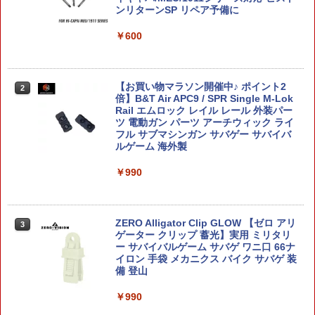
デル)
ベント お祭り プレゼント 人気 ]【色柄
ンリターンSP リペア予備に
指定不可】【不良対応不可】
￥1,782
￥600
￥188
タミヤ クラフトツールシリーズ No.31
【お買い物マラソン開催中♪ ポイント2
2
2
デカールバサミ プラモデル用工具 74031
【中身はランダム】 トイストーリー ソ
倍】B&T Air APC9 / SPR Single M-Lok
2
フビパペットマスコット エイリアン リ
Rail エムロック レイル レール 外装パー
ミックス エンスカイ Disney ディズニー
ツ 電動ガン パーツ アーチウィック ライ
￥1,856
フル サブマシンガン サバゲー サバイバ
ルゲーム 海外製
￥660
￥990
トミーテック 1／12 LittleArmory
3
［LD009］ リトルアーモリーLD09M2
【中身はランダム】 トイストーリー ソ
3
フビパペットマスコット2 エイリアン リ
￥3,070
ミックス エンスカイ Disney ディズニー
ZERO Alligator Clip GLOW 【ゼロ アリ
3
ゲーター クリップ 蓄光】実用 ミリタリ
ー サバイバルゲーム サバゲ ワニ口 66ナ
￥660
イロン 手袋 メカニクス バイク サバゲ 装
備 登山
HG 1/144 『機動戦士ガンダム 閃光のハ
4
サウェイ』 グスタフ・カール00型 (プラ
￥990
モデル)【クレジットカード決済限定】
ポケモン30周年記念 モンコレ旅立ちの3
4
匹セット パルデア地方