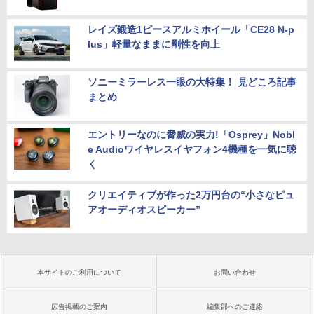
レイズ鍛造1ピースアルミホイール「CE28 N-p
lus」軽量なままに剛性を向上
ソニーミラーレス一眼の大特集！ 見どころ記事
まとめ
エントリーなのに脅威の実力!「Osprey」Nobl
e Audioワイヤレスイヤフォン4機種を一気に聴
く
クリエイティブが作った2万円台の“小さなピュ
アオーディオスピーカー”
本サイトのご利用について
お問い合わせ
広告掲載のご案内
編集部へのご連絡