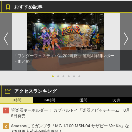
おすすめ記事
「ワンダーフェスティバル2026[夏]」速報&詳細レポー
トまとめ
●
●
●
●
●
●
アクセスランキング
1時間
24時間
1週間
1カ月
管楽器キーホルダー！ カプセルトイ「楽器アピるチャーム」8月
6日発売
チューバ、テナサクなど5種各3色
Amazonにてガンプラ「MG 1/100 MSN-04 サザビー Ver.Ka」な
ど9月再入荷分が販売再開！