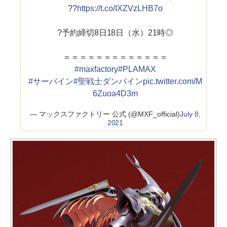
??
https://t.co/IXZVzLHB7o
?予約締切8日18日（水）21時◎
＝＝＝＝＝＝＝＝＝＝＝＝＝
#maxfactory
#PLAMAX
#サーバイン
#聖戦士ダンバイン
pic.twitter.com/M
6Zuoa4D3m
— マックスファクトリー 公式 (@MXF_official)
July 8,
2021