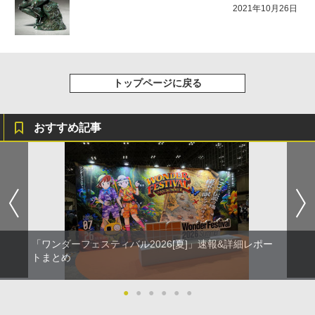
2021年10月26日
トップページに戻る
おすすめ記事
「ワンダーフェスティバル2026[夏]」速報&詳細レポー
トまとめ
●
●
●
●
●
●