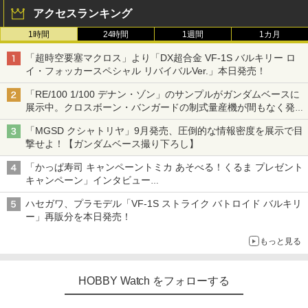
アクセスランキング
1時間
24時間
1週間
1カ月
「超時空要塞マクロス」より「DX超合金 VF-1S バルキリー ロ
イ・フォッカースペシャル リバイバルVer.」本日発売！
「RE/100 1/100 デナン・ゾン」のサンプルがガンダムベースに
展示中。クロスボーン・バンガードの制式量産機が間もなく発送
【ガンダムベース撮り下ろし】
「MGSD クシャトリヤ」9月発売、圧倒的な情報密度を展示で目
撃せよ！【ガンダムベース撮り下ろし】
「かっぱ寿司 キャンペーントミカ あそべる！くるま プレゼント
キャンペーン」インタビュー
子どもが楽しめるかっぱ寿司ならではの体験とコラボの楽しさを
ハセガワ、プラモデル「VF-1S ストライク バトロイド バルキリ
追求
ー」再販分を本日発売！
もっと見る
HOBBY Watch をフォローする