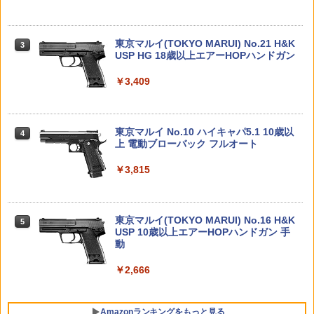
￥4,440
￥6,600
UREFIRE シュアファイア SF123A 純正
イ】ガチャガチャ ガチャ フルコンプ
ベントレー RC 1:24 セレクトアソート
HGUC ハイザック 連邦軍カラー BANDA
3
リチウム バッテリー 電池 3v 正規品 / 1
プレゼント ギフト クリスマス
I SPIRITS バンダイ スピリッツ 機動戦士
本 単品 | フラッシュライト ウエポンライ
Zガンダム プラモデル ガンプラ 連邦軍
￥1,980
ト ウェポンライト タクティカルライト
東京マルイ(TOKYO MARUI) No.21 H&K
￥2,280
3
用バッテリー
TAMASHII NATIONS S.H.フィギュアー
マックスファクトリー PLAMATEA MX
USP HG 18歳以上エアーHOPハンドガン
3
3
￥2,280
ツ ONE PIECE シャンクス -マリンフォ
ちゃん 組み立て式プラモデル ノンスケ
ード頂上決戦- 約165mm PVC&ABS&布
ール 全高約160mm
￥648
￥3,409
PLAMAX BP-02 バニースーツ プランニ
4
製 塗装済み可動フィギュア
ング ソフィア・F・シャーリング 虎アー
【一年間保証&人気魔法フライボール】
4
￥9,980
マーVer. プラモデル[マックスファクトリ
フライングボール おもちゃ 子供 ブーメ
【当店独自で＋P10倍★要エントリー】
4
￥8,918
ー]【送料無料】《発売済・在庫品》
ラン ボール 飛ぶ 空飛ぶ 光る おもちゃス
【中古】[TOY] トランスフォーマー レガ
PEW Tactical MOLLEパック プラットフ
ピナーボール ブーメラン スピナー ジャ
東京マルイ No.10 ハイキャパ5.1 10歳以
4
シー ユナイテッド TL-77 サイドバーン
4
ォーム【メール便(ネコポス)可】
イロ ドローン 飛行ボール フライング ス
上 電動ブローバック フルオート
(RID 2001ユニバース) 完成トイ タカラ
￥7,150
ピナー 回転式 飛行ボールトイ ミニドロ
BANDAI SPIRITS(バンダイ スピリッツ)
トミー(20241130)
4
ーン プレゼント
52TOYS BLINDBOX ディズニー プリン
HGAW 機動新世紀ガンダムX ガンダムエ
￥2,830
￥3,815
4
セス On the Run シリーズ ブラインドボ
アマスター 1/144スケール 色分け済みプ
￥2,390
ックス フィギュア ガチャガチャ コレク
ラモデル
￥1,380
2026年10月予約 ガチャ【ないぞうくん
5
ション 塗装済み コレクター・誕生日・
とさいぼうちゃん。めじるしマスコット
新年のギフトに最適 (一個入り)
￥3,100
4種セット カプセルトイ】
東京マルイ(TOKYO MARUI) No.16 H&K
5
東京マルイ 互換 ハイバレットガス152a
5
USP 10歳以上エアーHOPハンドガン 手
1/24 スポーツカーシリーズ No.378 NIS
5
ガスガン ガス 対応 カートリッジ ボンベ
￥1,650
タミヤ OP.697 スーパーストック RZ モ
動
SAN レパード2ドア ハードトップ280
￥1,280
5
自転車 大容量 サバゲー サバイバルゲー
ーター【53697】
X・SF-L No.24378 プラモデル タミヤ
ム エアガン ガスガン用 ガスブローバッ
BANDAI SPIRITS(バンダイスピリッツ)
【9月予約】
￥2,666
5
クガン LayLax
30MS SIS-H00 セスティエ[カラーC] 色
￥3,880
TAMASHII NATIONS S.H.フィギュアー
分け済みプラモデル
5
￥2,480
￥1,770
ツ 攻殻機動隊 THE GHOST IN THE SHE
Amazonランキングをもっと見る