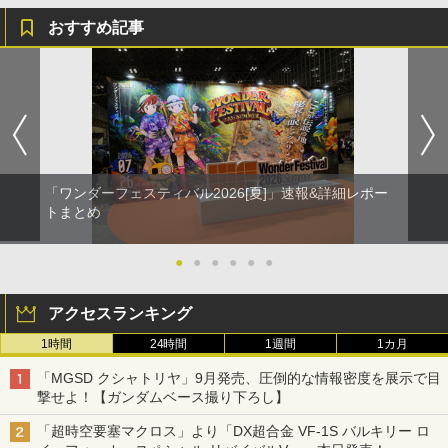
おすすめ記事
「ワンダーフェスティバル2026[夏]」速報&詳細レポー
トまとめ
●
●
●
●
●
●
アクセスランキング
1時間
24時間
1週間
1カ月
「MGSD クシャトリヤ」9月発売、圧倒的な情報密度を展示で目
撃せよ！【ガンダムベース撮り下ろし】
「超時空要塞マクロス」より「DX超合金 VF-1S バルキリー ロ