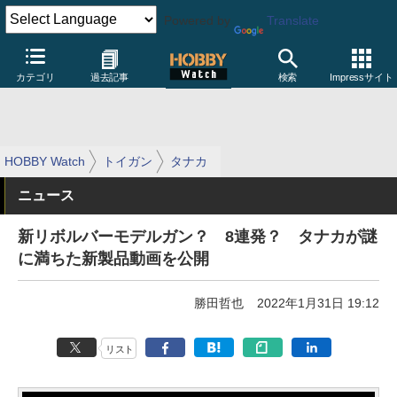
Powered by
Translate
カテゴリ
過去記事
検索
Impressサイト
HOBBY Watch
トイガン
タナカ
ニュース
新リボルバーモデルガン？ 8連発？ タナカが謎
に満ちた新製品動画を公開
勝田哲也
2022年1月31日 19:12
リスト