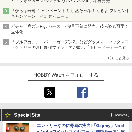
イ・フォッカースペシャル リバイバルVer.」本日発売！
「かっぱ寿司 キャンペーントミカ あそべる！くるま プレゼント
キャンペーン」インタビュー
子どもが楽しめるかっぱ寿司ならではの体験とコラボの楽しさを
ガチャ「肩ズンFig. カーズ」が8月下旬に発売。後ろ姿も可愛く
追求
立体化
ライトニング・マックィーンやメーターなど4種がラインナップ
「ブルアカ」、「バニーガーデン2」などグッスマ、マックスフ
ァクトリーの注目新作フィギュアが展示【ホビーメーカー合同展
示会】
もっと見る
HOBBY Watch をフォローする
Special Site
エントリーなのに脅威の実力!「Osprey」Nobl
e Audioワイヤレスイヤフォン4機種を一気に聴