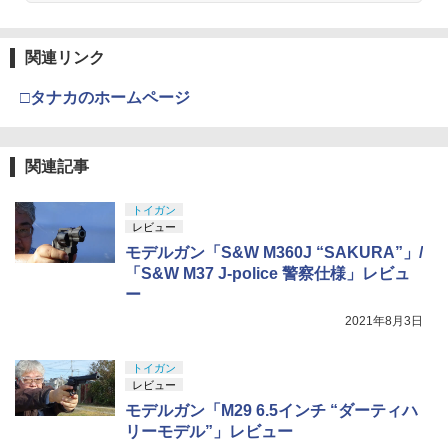
関連リンク
タミヤ(TAMIYA) メイクアップ材シリー
4
ズ No.3 タミヤセメント(角びん) 40ml 模
□タナカのホームページ
型用接着剤 87003
￥184
関連記事
GSIクレオス Mr.トップコート 水性プレ
トイガン
5
ミアムトップコートスプレー つや消し 8
レビュー
8ml ホビー用仕上材 B603
モデルガン「S&W M360J “SAKURA”」/
「S&W M37 J-police 警察仕様」レビュ
￥710
ー
2021年8月3日
トイガン
レビュー
モデルガン「M29 6.5インチ “ダーティハ
リーモデル”」レビュー