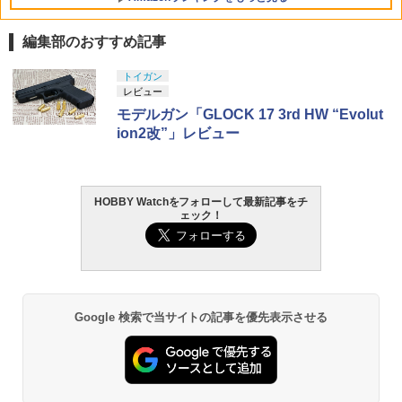
LL 草薙素子 約140mm PVC&ABS製 塗
￥4,500
装済み可動フィギュア
編集部のおすすめ記事
￥9,000
LOCTITE(ロックタイト) シールはがし
トイガン
1
プレミアム 220ml
レビュー
モデルガン「GLOCK 17 3rd HW “Evolut
￥962
ion2改”」レビュー
HOBBY Watchをフォローして最新記事をチ
GSIクレオス Mr.トップコート 水性プレ
2
ェック！
ミアムトップコートスプレー 光沢 88ml
ホビー用仕上材 B601
￥748
Google 検索で当サイトの記事を優先表示させる
タミヤ クラフトツールシリーズ No.123
3
先細薄刃ニッパー (ゲートカット用) プラ
モデル用工具 74123
￥2,781