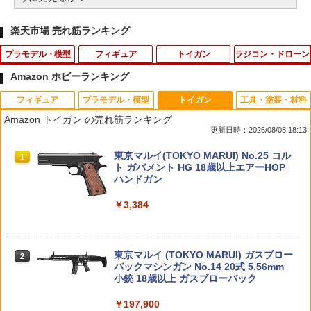
楽天市場 売れ筋ランキング
プラモデル・模型
フィギュア
トイガン
ラジコン・ドローン
Amazon ホビーランキング
フィギュア
プラモデル・模型
トイガン
工具・塗装・材料
【8月中旬 発売予定】 HGUC 1/144 キュ
ねんどろいど 鏡音レン 2.0 「サイリウム
PEW Tactical AXLスタイル バッテリー
タミヤ VGスラストベアリンググリス TR
1
1
1
1
Amazon トイガン の売れ筋ランキング
ベレイ BANDAI SPIRITS（バンダイ ス
＋持ち手（右手）」付き
エニウェアー
Fシリーズ【42130】 ラジコンパーツ
更新日時：2026/08/08 18:13
ピリッツ） 機動戦士Ζガンダム ガンプラ
プラモデル（ラッピング不可）
￥6,900
￥2,290
￥880
TAMASHII NATIONS S.H.フィギュアー
BANDAI SPIRITS(バンダイ スピリッツ)
東京マルイ(TOKYO MARUI) No.25 コル
1
1
1
ツ（真骨彫製法） 仮面ライダーBLACK
30MS SIS-J00 メルンジャ[カラーA] 色
ト ガバメント HG 18歳以上エアーHOP
￥2,200
RX 約150mm PVC&ABS&布製 塗装済み
分け済みプラモデル
ハンドガン
可動フィギュア
イーグル模型 SPボールエンドリムーバ
2
ねんどろいど 鏡音リン 2.0 「サイリウム
￥4,200
￥3,384
2
《今月のフェア》M4/M16用 500連 ロン
ー[GU] #3478U2-GU
2
＋持ち手（右手）」付き
￥12,121
グマガジン BK
【中古】【未組立】1/24 ニッサン スカ
2
イライン GTS-X R31 [20428]＜プラモデ
￥1,298
￥6,900
ル＞（代引き不可）6513
￥1,237
BANDAI SPIRITS(バンダイ スピリッツ)
東京マルイ (TOKYO MARUI) ガスブロー
2
2
タカラトミー(TAKARA TOMY) T-SPAR
機動警察パトレイバー EZY RG 1/48 AV-
バックマシンガン No.14 20式 5.56mm
2
￥2,240
K トランスフォーマー ニューレジェンズ
98Plus (イングラム・プラス) 色分け済
小銃 18歳以上 ガスブローバック
NL-07 サウンドウェーブ 可動フィギュア
みプラモデル
2026年8月予約 ガチャ【キーウィの醤油
ラジコン ラジコンカー 車 子供 おもちゃ
3
3
￥197,900
【バラ売り】 2025年10月入荷分 実物 S
さし コンプリート 4種セット カプセルト
BMW レクサス シボレー ランボルギーニ
3