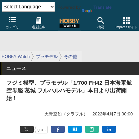
Powered by
Translate
カテゴリ
過去記事
検索
Impressサイト
HOBBY Watch
プラモデル
その他
ニュース
フジミ模型、プラモデル「1/700 FH42 日本海軍航
空母艦 葛城 フルハルハモデル」本日より出荷開
始！
天青空如（クラフル）
2022年4月7日 00:00
リスト