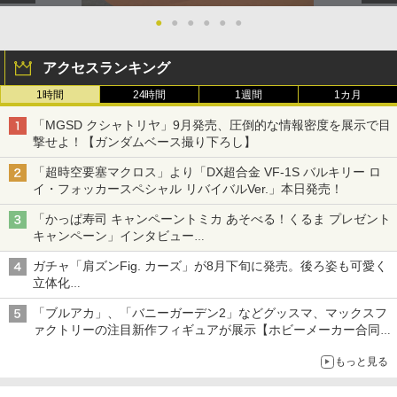
●
●
●
●
●
●
アクセスランキング
1時間
24時間
1週間
1カ月
「MGSD クシャトリヤ」9月発売、圧倒的な情報密度を展示で目
撃せよ！【ガンダムベース撮り下ろし】
「超時空要塞マクロス」より「DX超合金 VF-1S バルキリー ロ
イ・フォッカースペシャル リバイバルVer.」本日発売！
「かっぱ寿司 キャンペーントミカ あそべる！くるま プレゼント
キャンペーン」インタビュー
子どもが楽しめるかっぱ寿司ならではの体験とコラボの楽しさを
ガチャ「肩ズンFig. カーズ」が8月下旬に発売。後ろ姿も可愛く
追求
立体化
ライトニング・マックィーンやメーターなど4種がラインナップ
「ブルアカ」、「バニーガーデン2」などグッスマ、マックスフ
ァクトリーの注目新作フィギュアが展示【ホビーメーカー合同展
示会】
もっと見る