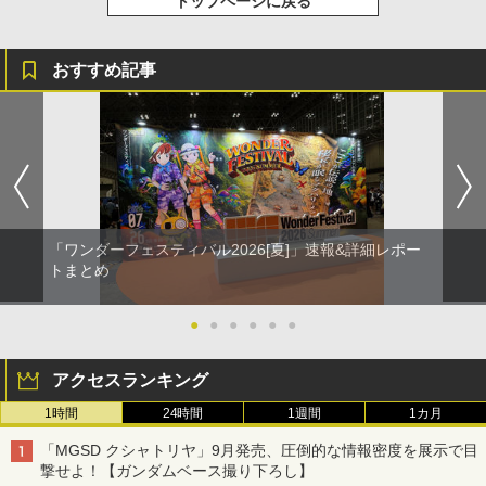
トップページに戻る
おすすめ記事
「ワンダーフェスティバル2026[夏]」速報&詳細レポー
トまとめ
●
●
●
●
●
●
アクセスランキング
1時間
24時間
1週間
1カ月
「MGSD クシャトリヤ」9月発売、圧倒的な情報密度を展示で目
撃せよ！【ガンダムベース撮り下ろし】