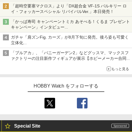
「超時空要塞マクロス」より「DX超合金 VF-1S バルキリー ロ
イ・フォッカースペシャル リバイバルVer.」本日発売！
「かっぱ寿司 キャンペーントミカ あそべる！くるま プレゼント
キャンペーン」インタビュー
子どもが楽しめるかっぱ寿司ならではの体験とコラボの楽しさを
ガチャ「肩ズンFig. カーズ」が8月下旬に発売。後ろ姿も可愛く
追求
立体化
ライトニング・マックィーンやメーターなど4種がラインナップ
「ブルアカ」、「バニーガーデン2」などグッスマ、マックスフ
ァクトリーの注目新作フィギュアが展示【ホビーメーカー合同展
示会】
もっと見る
HOBBY Watch をフォローする
Special Site