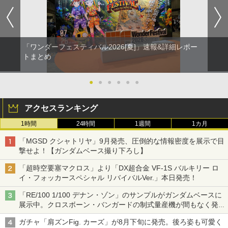
「ワンダーフェスティバル2026[夏]」速報&詳細レポー
トまとめ
●
●
●
●
●
●
アクセスランキング
1時間
24時間
1週間
1カ月
「MGSD クシャトリヤ」9月発売、圧倒的な情報密度を展示で目
撃せよ！【ガンダムベース撮り下ろし】
「超時空要塞マクロス」より「DX超合金 VF-1S バルキリー ロ
イ・フォッカースペシャル リバイバルVer.」本日発売！
「RE/100 1/100 デナン・ゾン」のサンプルがガンダムベースに
展示中。クロスボーン・バンガードの制式量産機が間もなく発送
【ガンダムベース撮り下ろし】
ガチャ「肩ズンFig. カーズ」が8月下旬に発売。後ろ姿も可愛く