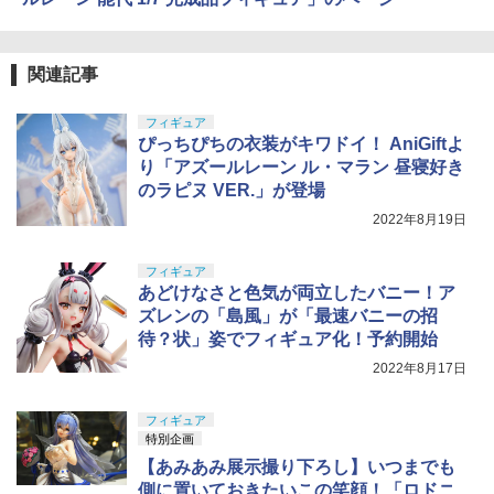
関連記事
フィギュア
ぴっちぴちの衣装がキワドイ！ AniGiftよ
り「アズールレーン ル・マラン 昼寝好き
のラピヌ VER.」が登場
2022年8月19日
フィギュア
あどけなさと色気が両立したバニー！ア
ズレンの「島風」が「最速バニーの招
待？状」姿でフィギュア化！予約開始
2022年8月17日
フィギュア
特別企画
【あみあみ展示撮り下ろし】いつまでも
側に置いておきたいこの笑顔！「ロドニ