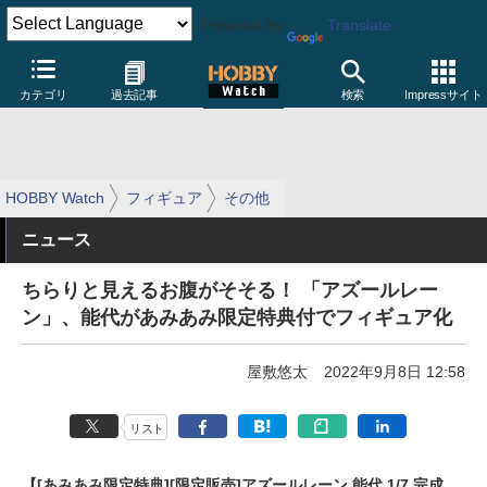
Powered by
Translate
カテゴリ
過去記事
検索
Impressサイト
HOBBY Watch
フィギュア
その他
ニュース
ちらりと見えるお腹がそそる！ 「アズールレー
ン」、能代があみあみ限定特典付でフィギュア化
屋敷悠太
2022年9月8日 12:58
リスト
【[あみあみ限定特典][限定販売]アズールレーン 能代 1/7 完成