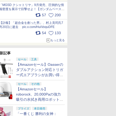
pic.x.com/nszPIDTpbg
「MGSD クシャトリヤ」9月発売、圧倒的な情
報密度を展示で目撃せよ！【ガンダムベース撮
り下ろし】 pic.x.com/3rPjsfk7qZ
57
200
【訃報】「超合金を創った男」、村上克司氏7
月20日に逝去 pic.x.com/HuiVoquDFE
54
133
もっと見る
新記事
セール
工具
【Amazonセール】Oasserの
ダブルアクション対応トリガ
ー式エアブラシがお買い得価
格で登場！
セール
その他
【Amazonセール】
roborock、20,000Paの強力
吸引の水拭き両用ロボット掃
除機「Qrevo Curv 2 Flow」
プライズ
本日発売
がお買い得！
「一番くじ 勝利の女神：