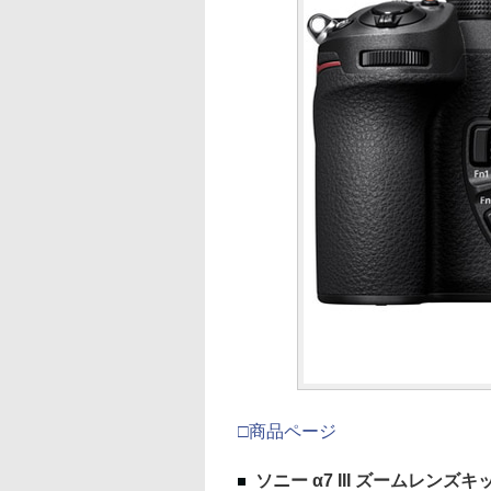
□商品ページ
ソニー α7 III ズームレンズキ