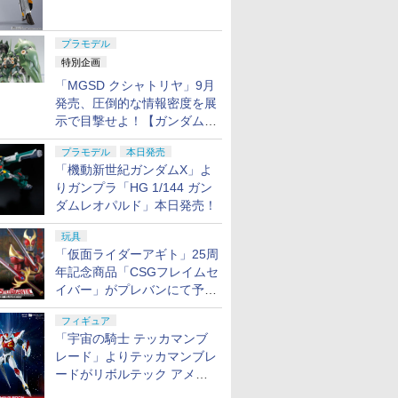
ャル リバイバルVer.」本日発
売！
プラモデル
特別企画
「MGSD クシャトリヤ」9月
発売、圧倒的な情報密度を展
示で目撃せよ！【ガンダムベ
ース撮り下ろし】
プラモデル
本日発売
「機動新世紀ガンダムX」よ
りガンプラ「HG 1/144 ガン
ダムレオパルド」本日発売！
玩具
「仮面ライダーアギト」25周
年記念商品「CSGフレイムセ
イバー」がプレバンにて予約
開始
フィギュア
「宇宙の騎士 テッカマンブ
レード」よりテッカマンブレ
ードがリボルテック アメイ
ジング・ヤマグチで商品化決