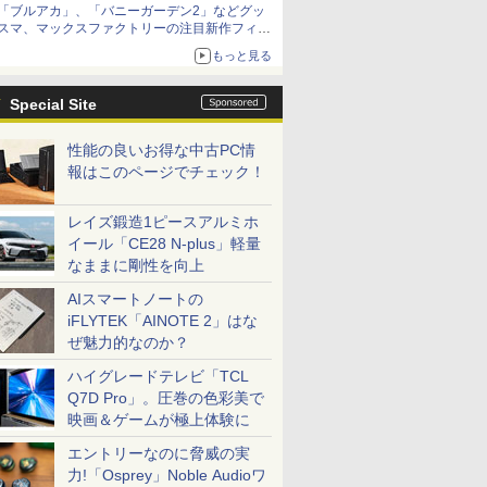
「ブルアカ」、「バニーガーデン2」などグッ
種がラインナップ
スマ、マックスファクトリーの注目新作フィギ
ュアが展示【ホビーメーカー合同展示会】
もっと見る
Special Site
性能の良いお得な中古PC情
報はこのページでチェック！
レイズ鍛造1ピースアルミホ
イール「CE28 N-plus」軽量
なままに剛性を向上
AIスマートノートの
iFLYTEK「AINOTE 2」はな
ぜ魅力的なのか？
ハイグレードテレビ「TCL
Q7D Pro」。圧巻の色彩美で
映画＆ゲームが極上体験に
エントリーなのに脅威の実
力!「Osprey」Noble Audioワ