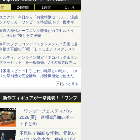
時間
24時間
1週間
1カ月
ユニクロ、今日から「お盆特別セール」。涼感
シアサッカーワンピース待望値下げ、撥水ギア
ショーツは1990円に
東映の歴代オープニング映像がカプセルトイ
に。全5種で8月下旬発売
令和のファミコンディスクシステム？安価に書
き換え可能なGB用「しましまディスクシステ
ム」
カルディ、オンライン限定「ネコバッグ＆タン
ブラーセット」を一般販売。7月の抽選販売の
当選無効分
【家電レビュー】手ごわい雑草との戦い、コメ
リの草刈機で完全勝利 掃除機感覚で使えた
もっと見る
新作フィギュアが一挙発表！「ワンフ
ェス2026[夏]」特集
「ワンダーフェスティバル
2026[夏]」速報&詳細レポー
トまとめ
不気味で繊細な怪物、元気い
っぱいの美少女、独得デザイ