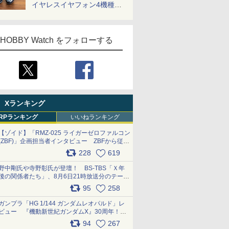
イヤレスイヤフォン4機種を
一気に聴く
HOBBY Watch をフォローする
Xランキング
RPランキング
いいねランキング
【ゾイド】「RMZ-025 ライガーゼロファルコン
(ZBF)」企画担当者インタビュー ZBFから従来
デザインまで再現可能なボリューム満点のキッ
228
619
ト pic.x.com/6zOqQAQKkX
野中剛氏や寺野彰氏が登壇！ BS-TBS「Ｘ年
後の関係者たち」、8月6日21時放送分のテーマ
は「超合金」！ pic.x.com/uWyt1uyuFm
95
258
ガンプラ「HG 1/144 ガンダムレオパルド」レ
ビュー 『機動新世紀ガンダムX』30周年！イ
ンナーアームガトリングの変形機構まで再現し
94
267
最新フォーマットでキット化！