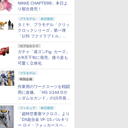
NIKKE CHAPTER8」本日よ
り順次発売！
プラモデル
本日発売
タミヤ、プラモデル「クリッ
クロックシリーズ」第一弾
「1/35 フクイラプトル」本
日発売！
カプセルトイ
ガチャ「肩ズンFig. カーズ」
が8月下旬に発売。後ろ姿も
可愛く立体化
プラモデル
特別企画
作業用のワークスーツを戦闘
用に改修。「HG 1/144 Dガ
ンダムセカンド」の10月発送
分が予約受付中【ガンダムベ
フィギュア
本日発売
ース撮り下ろし】
「超時空要塞マクロス」より
「DX超合金 VF-1S バルキリ
ー ロイ・フォッカースペシ