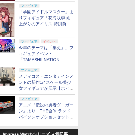
定
フィギュア
「学園アイドルマスター」よ
りフィギュア「花海咲季 雨
上がりのアイリス 特訓前
Ver.」が2027年4月に発売
フィギュア
イベント
今年のテーマは「集え」。フ
ィギュアイベント
「TAMASHII NATION
2026」が11月13日より開催
フィギュア
決定
メディコス・エンタテインメ
ントの新作1/4スケール美少
女フィギュアが展示【ホビー
メーカー合同展示会】
フィギュア
アニメ『伝説の勇者ダ・ガー
ン』より「THE合体 ランド
バイソンオプションセット」
が2027年5月に発売
Impress Watchシリーズ 人気記事