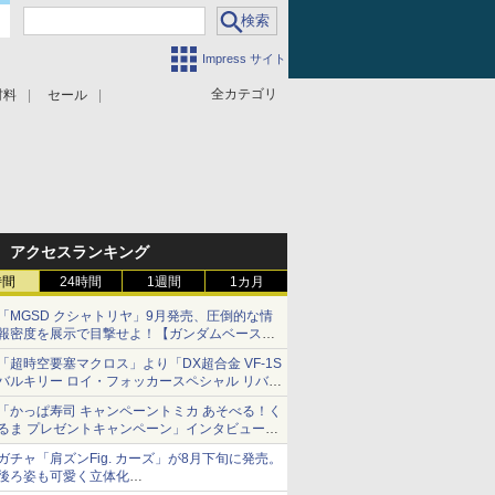
Impress サイト
全カテゴリ
材料
セール
アクセスランキング
時間
24時間
1週間
1カ月
「MGSD クシャトリヤ」9月発売、圧倒的な情
報密度を展示で目撃せよ！【ガンダムベース撮
り下ろし】
「超時空要塞マクロス」より「DX超合金 VF-1S
バルキリー ロイ・フォッカースペシャル リバイ
バルVer.」本日発売！
「かっぱ寿司 キャンペーントミカ あそべる！く
るま プレゼントキャンペーン」インタビュー
子どもが楽しめるかっぱ寿司ならではの体験と
ガチャ「肩ズンFig. カーズ」が8月下旬に発売。
コラボの楽しさを追求
後ろ姿も可愛く立体化
ライトニング・マックィーンやメーターなど4