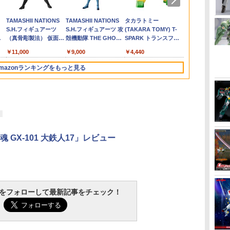
￥4,496
UP
ール
Chapter VIII ポップマ
ター用 ベルト ホルスタ
ガンダム 閃光のハサウ
07 サウンドウェーブ
ミーラジオケース 無線
ンダム [浮世絵パッケ
TOYS 【9月予約】
33cm◆東京マルイ
+R G0321
ュトルム(スレ
TOYS 【9月
ト DE 18歳
カー おすすめ
￥880
￥4,510
￥1,760
￥4,400
￥540
￥4,950
￥2,200
￥1,430
￥4,980
￥1,410
￥4,899
￥1,760
￥4,980
￥3,410
￥5,880
ップ
も
ート スカルパンダ すか
ー ドロップ アダプター
ェイ汎用(2) GD143セ
(可動フィギュア)
機 通信機 樹脂製 / BK
ージVer.] (プラモデル)
GLOCK Hi-CAPA
リアスタンド)
ゲー 銃
TAMASHII NATIONS
TAMASHII NATIONS
タカラトミー
TAMASHII N
花
ブ
るぱんだ フィギュア お
3色(タン/グレー/ブラッ
ンコウノハサウエイハ
ブラック | エアガン 電
M1911 ハンドガン ベル
S.H.フィギュアーツ
S.H.フィギュアーツ 攻
(TAKARA TOMY) T-
オリジン・オ
ク
ジャ
もちゃ ガチャガチャ プ
ク) ベルトアダプター
ンヨウ2 [GD143センコ
動ガン ガスガン AEG
クロ ケース バッグ
ク
（真骨彫製法） 仮面ラ
殻機動隊 THE GHOST
SPARK トランスフォ
キリー 超時
リ
ボー
ラモデル ギフト 推し活
ローライド パネル サバ
ウノハサウエイハンヨ
GBB カスタム オプシ
GBB AEG カバン マガ
頂
イダーBLACK RX 約
IN THE SHELL 草薙素
ーマー ニューレジェン
ロス VF-1J
成
ナー
イバルゲーム サバゲー
ウ2]
ョン パーツ ボックス
ジン
￥11,000
￥9,000
￥4,440
￥17,600
150mm PVC&ABS&布
子 約140mm
ズ NL-06 オートボット
45th Anniv.
ドス
イ
装備【メール便】
レプリカ ミリタリー
装
製 塗装済み可動フィギ
PVC&ABS製 塗装済み
コスモス 可動フィギュ
ABS&ダイキ
ン
コスプレ 装備
mazonランキングをもっと見る
ュア
可動フィギュア
ア
塗装済み可動
ア
3
3
3
4
4
4
5
5
5
6
6
6
 GX-101 大鉄人17」レビュー
ム
ル
BANDAI SPIRITS(バン
東京マルイ(TOKYO
GSIクレオス Mr.トップ
BANDAI SPIRITS(バン
クラウンモデル AK47
タミヤ(TAMIYA) メイ
BANDAI SPIRITS(バン
東京マルイ No.10 ハイ
GSIクレオス Mr.トップ
BANDAI SPI
東京マルイ(T
マジ・スク+
ニオ
バ
細
ダイ スピリッツ) 30MS
MARUI) No.21 H&K
コート 水性プレミアム
ダイスピリッツ) 30MS
10歳以上 エアーコッキ
クアップ材シリーズ
ダイ スピリッツ)
キャパ5.1 10歳以上 電
コート 水性プレミアム
ダイ スピリッ
MARUI) No.1
プセット
tchをフォローして最新記事をチェック！
4
ト
Fate/Grand Order ア
USP HG 18歳以上エア
トップコートスプレー
SIS-H00 セスティエ[カ
ングライフル ブラック
No.3 タミヤセメント
HGAW 機動新世紀ガン
動ブローバック フルオ
トップコートスプレー
HGUC 機動
USP 10歳以
￥2,600
け
8歳
ル
ルトリア・キャスター
ーHOPハンドガン
光沢 88ml ホビー用仕
ラーC] 色分け済みプラ
(角びん) 40ml 模型用
ダムX ガンダムエアマ
ート
つや消し 88ml ホビー
ム ザクI(黒
HOPハンドガ
￥7,800
￥3,409
￥748
￥4,682
￥4,761
￥184
￥3,782
￥3,815
￥710
￥2,200
￥2,666
ク
色分け済みプラモデル
上材 B601
モデル
接着剤 87003
スター 1/144スケール
用仕上材 B603
様) 1/144ス
色分け済みプラモデル
け済みプラモ