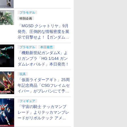
￥3,740
ャル リバイバルVer.」本日発
ッタ ク
予約】
以上 サバ
 子供 プレゼント
ホワイト/パープル プラ
TOYS 【9月予約】
Mid-Cap 120発 樹脂製
オイステルスジャガー
ゴーカイジャー
MSZ-006 ゼータガンダ
ュア（Smiling
ン
30MP 後
ア)
リッジ ボ
￥3,180
￥4,980
￥1,740
￥3,640
￥5,500
￥47,476
￥4,110
￥1,210
￥4,080
￥4,556
￥6,303
￥1,770
売！
モデル 初回特典付属
スペアマガジン EL-
Z-7[メガハウス]《03月
S.H.Figuarts ゴーカイ
ム 機動戦士Zガンダム
Critters）
うひとり)
大容量 サ
ATIONS
TAMASHII NATIONS
52TOYS BLINDBOX
TAMASHII NATIONS
【POP M
MIM-0755-BM 【8月予
1102-08 カスタム オプ
予約》
ピンク アクションフィ
プラモデル(0178539)
ざ・ろっく!
イバルゲー
プラモデル
ブ・バル
S.H.フィギュアーツ 呪
ディズニー プリンセス
S.H.フィギュアーツ TV
トア】THE
約】
ション パーツ サバイバ
ギュア
バンダイ(20200930)
MINUTES
ガスガン用
特別企画
空要塞マク
術廻戦 伏黒甚爾 約
On the Run シリーズ
アニメ「呪術廻戦」 脹
MONSTERS
ルゲーム サバゲー 装備
PREFER
バックガン 
「MGSD クシャトリヤ」9月
 バルキリー
155mm PVC&ABS製
ブラインドボックス フ
相 約150mm
Energy 
ミリタリー
ィミニッツ
￥12,375
￥1,650
￥12,000
￥2,750
 約225mm
塗装済み可動フィギュ
ィギュア ガチャガチャ
PVC&ABS製 塗装済み
ぐるみペン
発売、圧倒的な情報密度を展
ンス) プ
ャスト製
ア
コレクション 塗装済み
可動フィギュア
ピース】 
(506835
示で目撃せよ！【ガンダムベ
フィギュ
コレクター・誕生日・
ブ labub
ピリッツ(20
ース撮り下ろし】
新年のギフトに最適
ぶ ポップ
プラモデル
本日発売
(一個入り)
インドボッ
「機動新世紀ガンダムX」よ
ュア おも
りガンプラ「HG 1/144 ガン
7
7
7
8
8
8
9
9
9
10
10
10
ガチャ プ
ダムレオパルド」本日発売！
フト 推し活
規品
玩具
「仮面ライダーアギト」25周
年記念商品「CSGフレイムセ
イバー」がプレバンにて予約
開始
RITS(バン
OKYO
保護キャッ
BANDAI SPIRITS(バン
東京マルイ No.2 ワル
武藤商事(Muto Syouji)
BANDAI SPIRITS(バン
東京マルイ No.22
シリコンモールド クロ
BANDAI SPIRITS(バン
東京マルイ コルトパイ
タミヤ(TAMIYA) クラ
BANDAI S
クラウンモ
武藤商事(Mut
フィギュア
ツ)
6 H&K
ダイ スピリッツ)
サーP38 10歳以上エア
プラリペア クリアー
ダイ スピリッツ)
M92Fミリタリーモデル
ムハート 4種
ダイ スピリッツ)
ソン 357マグナム 4イ
フトツールシリーズ
ダイ スピリ
(Crown Mo
MUTOSYOU
「宇宙の騎士 テッカマンブ
戦士ガンダ
上エアー
HGUC 機動戦士ガンダ
ーHOPハンドガン 手動
PL16C 【HTRC 3】
HGUC 1/144 HGUC
HG 18歳以上エアー
6.7×3.6cm 柄型枠 爪飾
HGUC 1/144 ザクII (ガ
ンチ ブラックモデル
No.93 モデラーズニッ
警察パトレ
R.I.S. 
リペア ブ
レード」よりテッカマンブレ
い三連星仕
ン 手動
ム MSM-03 ゴッグ
MS-05BザクI (機動戦士
HOPハンドガン 手動
り作成 多寸法設計 立体
ルマ専用機) (機動戦士
10歳以上エアーHOPリ
パーα (グレイ) プラモ
RG 1/48 A
コッキング
PL16B【H
￥-
￥2,710
￥1,118
￥-
￥3,584
￥499
￥2,880
￥4,486
￥991
￥6,800
￥3,900
￥1,052
ケール 色分
1/144スケール 色分け
ガンダム)
彫刻 耐久 繰返し ハン
ガンダム)
ボルバー エアコッキン
デル用工具 74093
ングラム・
ードがリボルテック アメイ
デル
済みプラモデル
ドメイドネイル (Bタイ
グ
分け済みプ
ジング・ヤマグチで商品化決
プ)