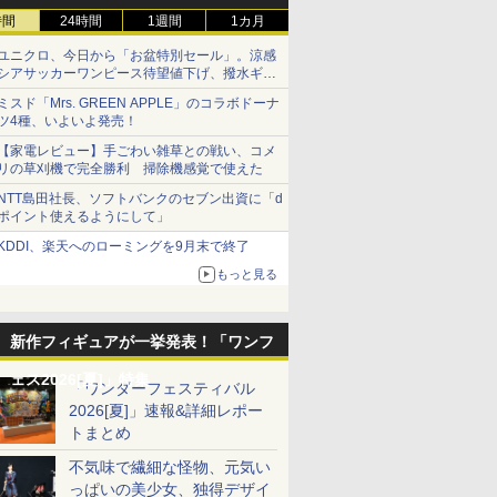
時間
24時間
1週間
1カ月
ユニクロ、今日から「お盆特別セール」。涼感
シアサッカーワンピース待望値下げ、撥水ギア
ショーツは1990円に
ミスド「Mrs. GREEN APPLE」のコラボドーナ
ツ4種、いよいよ発売！
【家電レビュー】手ごわい雑草との戦い、コメ
リの草刈機で完全勝利 掃除機感覚で使えた
NTT島田社長、ソフトバンクのセブン出資に「d
ポイント使えるようにして」
KDDI、楽天へのローミングを9月末で終了
もっと見る
新作フィギュアが一挙発表！「ワンフ
ェス2026[夏]」特集
「ワンダーフェスティバル
2026[夏]」速報&詳細レポー
トまとめ
不気味で繊細な怪物、元気い
っぱいの美少女、独得デザイ