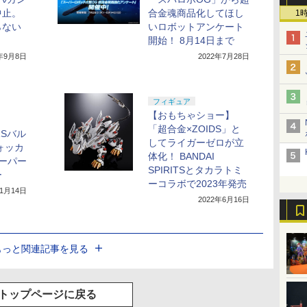
中止。
合金魂商品化してほし
1
らない
いロボットアンケート
開始！ 8月14日まで
2年9月8日
2022年7月28日
フィギュア
【おもちゃショー】
「超合金×ZOIDS」と
1Sバル
してライガーゼロが立
ォッカ
体化！ BANDAI
スーパー
SPIRITSとタカラトミ
ー
ーコラボで2023年発売
年1月14日
2022年6月16日
もっと関連記事を見る
トップページに戻る