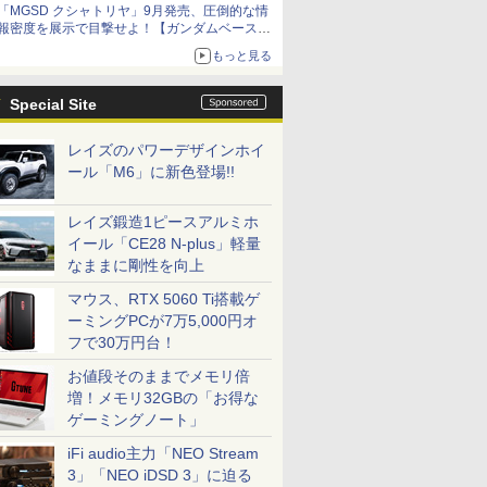
「MGSD クシャトリヤ」9月発売、圧倒的な情
報密度を展示で目撃せよ！【ガンダムベース撮
り下ろし】
もっと見る
Special Site
レイズのパワーデザインホイ
ール「M6」に新色登場!!
レイズ鍛造1ピースアルミホ
イール「CE28 N-plus」軽量
なままに剛性を向上
マウス、RTX 5060 Ti搭載ゲ
ーミングPCが7万5,000円オ
フで30万円台！
お値段そのままでメモリ倍
増！メモリ32GBの「お得な
ゲーミングノート」
iFi audio主力「NEO Stream
3」「NEO iDSD 3」に迫る