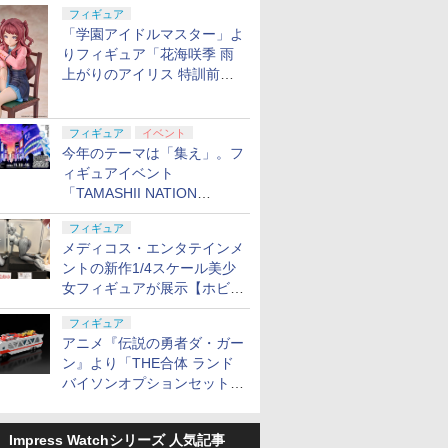
定
フィギュア
「学園アイドルマスター」よ
りフィギュア「花海咲季 雨
上がりのアイリス 特訓前
Ver.」が2027年4月に発売
フィギュア
イベント
今年のテーマは「集え」。フ
ィギュアイベント
「TAMASHII NATION
2026」が11月13日より開催
フィギュア
決定
メディコス・エンタテインメ
ントの新作1/4スケール美少
女フィギュアが展示【ホビー
メーカー合同展示会】
フィギュア
アニメ『伝説の勇者ダ・ガー
ン』より「THE合体 ランド
バイソンオプションセット」
が2027年5月に発売
Impress Watchシリーズ 人気記事