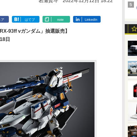
岩瀬賢斗
2022年12月12日 18:22
ェア
はてブ
note
LinkedIn
 RX-93ff vガンダム」抽選販売】
18日