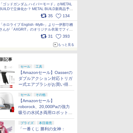
pic.x.com/nszPIDTpbg
「ゴッドガンダム ハイパーモード」がMETAL
BUILDで立体化か？ METAL BUILD新商品予告
が公開 pic.x.com/HIcLLIM3ar
35
134
「ホロライブ English -Myth-」より一伊那尓栖
さんが「AXGRIT」のオリジナル衣装でフィギ
ュア化 pic.x.com/YMGhdIAzNa
31
393
もっと見る
新記事
セール
工具
【Amazonセール】Oasserの
ダブルアクション対応トリガ
ー式エアブラシがお買い得価
格で登場！
セール
その他
【Amazonセール】
roborock、20,000Paの強力
吸引の水拭き両用ロボット掃
除機「Qrevo Curv 2 Flow」
プライズ
本日発売
がお買い得！
「一番くじ 勝利の女神：