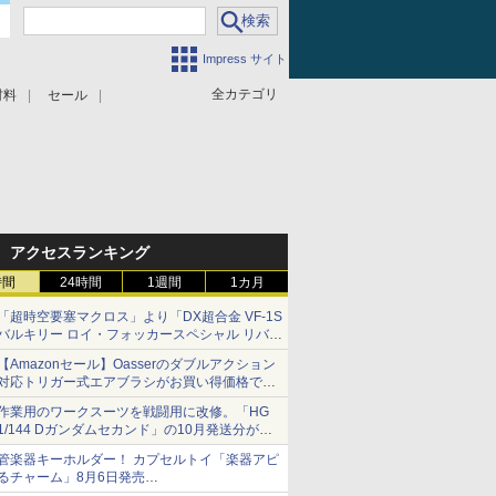
Impress サイト
全カテゴリ
材料
セール
アクセスランキング
時間
24時間
1週間
1カ月
「超時空要塞マクロス」より「DX超合金 VF-1S
バルキリー ロイ・フォッカースペシャル リバイ
バルVer.」本日発売！
【Amazonセール】Oasserのダブルアクション
対応トリガー式エアブラシがお買い得価格で登
場！
作業用のワークスーツを戦闘用に改修。「HG
1/144 Dガンダムセカンド」の10月発送分が予
約受付中【ガンダムベース撮り下ろし】
管楽器キーホルダー！ カプセルトイ「楽器アピ
るチャーム」8月6日発売
チューバ、テナサクなど5種各3色