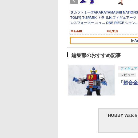
Z-006 ゼータガンダ
Smiling
30MP 後藤ひとり(ごと
ア)
リッジ ボンベ 自転車
ムエフェクト 2
プリート 6種セット カ
リタリー サバゲー サバ
【予約】
デル)
VALUE 2025】POP 
り)] ダークアース
子供 ブーメラン ボ
110
210
080
￥4,556
￥6,303
￥1,770
￥495
￥3,000
￥1,480
￥495
￥660
￥4,200
￥1,540
￥1,380
機動戦士Zガンダム
tters）
うひとり) ぼっち・
大容量 サバゲー サバ
プセルトイ】
イバルゲーム エアガン
PARADE(ポップア
飛ぶ 空飛ぶ 光る お
ASHII NATIONS
【POP MART 公式ス
タカラトミー(TAKARA
TAMASHII NATIONS
モデル(0178539)
ざ・ろっく! 30
イバルゲーム エアガン
エアーガン 銃 電動ガン
パレード) 桜ミク お
ちゃスピナーボール 
H.フィギュアーツ TV
トア】THE
TOMY) T-SPARK トラ
S.H.フィギュアーツ
イ(20200930)
MINUTES
ガスガン用 ガスブロー
ショットガン ライフル
見コーデVer. キャラ
ーメラン スピナー 
メ「呪術廻戦」 脹
MONSTERS Big into
ンスフォーマー ニュー
ONE PIECE シャン
PREFERENCE(サーテ
バックガン LayLax
ドットサイト ダットサ
ター・ボーカル・シ
イロ ドローン 飛行
約150mm
Energy シリーズ ぬい
レジェンズ NL-07 サウ
ス -マリンフォード
ィミニッツプリファレ
イト マウントベース マ
ーズ01 初音ミク 完
ル フライング スピ
,000
￥2,750
￥4,440
￥8,918
C&ABS製 塗装済み
ぐるみペンダント 【1
ンドウェーブ 可動フィ
上決戦- 約165mm
ンス) プラモデル
ウント スコープマウン
品 フィギュア グッ
回転式 飛行ボールト
フィギュア
ピース】 エナジーラブ
ギュア
PVC&ABS&布製 塗
(5068355) バンダイス
ト オフセットマウント
マイルカンパニー
ミニドローン プレゼ
A
ブ labubu ラブブ らぶ
済み可動フィギュア
ピリッツ(20260701)
カスタムパーツ 外装
(20251129)
ト
ぶ ポップマート ブラ
インドボックス フィギ
編集部のおすすめ記事
ュア おもちゃ ガチャ
10
10
10
1
1
1
2
2
2
ガチャ プラモデル ギ
フィギュア
フト 推し活 ポプマ 正
レビュー
規品
「超合金魂
DAI SPIRITS(バン
マルイ コルトパイ
ヤ(TAMIYA) クラ
BANDAI SPIRITS(バン
クラウンモデル
武藤商事(Muto Syouji)
BANDAI SPIRITS(バン
東京マルイ(TOKYO
LOCTITE(ロックタイ
HG 機動戦士ガンダ
東京マルイ (TOKYO
タミヤ クラフトツー
 スピリッツ)
 357マグナム 4イ
ツールシリーズ
ダイ スピリッツ) 機動
(Crown Model) XM4
MUTOSYOUJI [] プラ
ダイ スピリッツ) 30MS
MARUI) No.25 コルト
ト) シールはがし プレ
00 グラハム専用ユ
MARUI) ガスブロー
シリーズ No.123 先
HOBBY Wa
C 1/144 ザクII (ガ
 ブラックモデル
.93 モデラーズニッ
警察パトレイバー EZY
R.I.S. 10歳以上 エアー
リペア ブラック
SIS-J00 メルンジャ[カ
ガバメント HG 18歳以
ミアム 220ml
ンフラッグカスタム
ックマシンガン No.1
薄刃ニッパー (ゲー
専用機) (機動戦士
歳以上エアーHOPリ
α (グレイ) プラモ
RG 1/48 AV-98Plus (イ
コッキングライフル
PL16B【HTRC3】
ラーA] 色分け済みプラ
上エアーHOPハンドガ
1/144スケール 色分
20式 5.56mm小銃 1
カット用) プラモデ
880
486
1
￥6,800
￥3,900
￥1,052
￥4,200
￥3,384
￥962
￥1,850
￥196,000
￥2,781
ダム)
バー エアコッキン
用工具 74093
ングラム・プラス) 色
モデル
ン
済みプラモデル
以上 ガスブローバッ
用工具 74123
分け済みプラモデル