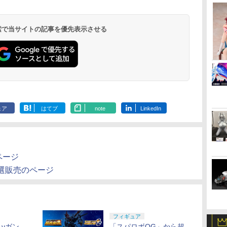
 検索で当サイトの記事を優先表示させる
ェア
はてブ
note
LinkedIn
ムページ
」抽選販売のページ
フィギュア
f νガン
「スパロボOG」から超