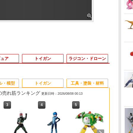
ギュア
トイガン
ラジコン・ドローン
3
3
3
3
4
4
4
4
5
5
5
5
6
6
6
6
ル・模型
トイガン
工具・塗装・材料
 の売れ筋ランキング
更新日時：2026/08/08 00:13
3
4
5
6
ッ
倍
ガ
魔
30MF アイテムショッ
【POP MART 公式スト
【送料無料】
DJI Avata 360 交換レ
バンダイスピリッツ ガ
トランスフォーマーニ
トランシーバー収納可
RC生き物シリーズ 爆
ENTRY GRADE 1/144
送料無料◆アイアンマ
MILITARY BASE ベル
【送料無料】G-
【特典】HG 1/
送料無料◆ア
PTS: Unity Ta
DEERC ラ
ョ
中
ー
ラ
プ2(ファイターオプシ
ア】《今だけP5倍！》
SHENKEL シェンケル
ンズキット（工具付
ンダムデカールNo．
ューレジェンズ 『トラ
能【 WADSN 製】
氷フリージングスピノ
『機動戦士ガンダム
ン MK34 (7インチ Xシ
クロインナー ナイロン
FORCE ジーフォース
動戦士ガンダ
ン MK31 (7
FAST Riser 
1/16スケール
モ
入
ゃ
ョン) (プラモデル)
SKULLPANDA
マルチフィットホルス
き）
143 HG 1/144 機動戦士
ンスフォーマー』 NL-
AN/PRC-148 タイプ ダ
SEED』 ストライクガ
リーズ) フィギュア ZD
ハンドガンケース
Mini Break-In System
魔女』 ハイ
リーズ) フィギ
Polymer 
ーク取得済 車