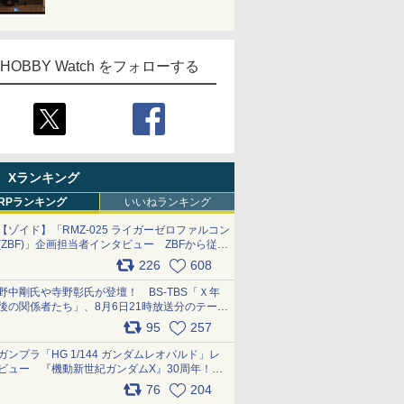
HOBBY Watch をフォローする
Xランキング
RPランキング
いいねランキング
【ゾイド】「RMZ-025 ライガーゼロファルコン
(ZBF)」企画担当者インタビュー ZBFから従来
デザインまで再現可能なボリューム満点のキッ
226
608
ト pic.x.com/6zOqQAQKkX
野中剛氏や寺野彰氏が登壇！ BS-TBS「Ｘ年
後の関係者たち」、8月6日21時放送分のテーマ
は「超合金」！ pic.x.com/uWyt1uyuFm
95
257
ガンプラ「HG 1/144 ガンダムレオパルド」レ
ビュー 『機動新世紀ガンダムX』30周年！イ
ンナーアームガトリングの変形機構まで再現し
76
204
最新フォーマットでキット化！