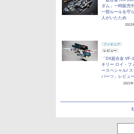
ダム」一時販売
一部ルールを守
人がいたため
202
フィギュア
レビュー
「DX超合金 VF-
キリー ロイ・フ
ースペシャル/ 
パーツ」レビュ
2021