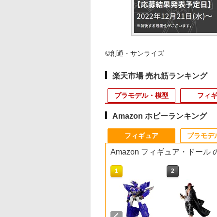
©創通・サンライズ
楽天市場 売れ筋ランキング
プラモデル・模型
フィ
Amazon ホビーランキング
10
10
10
1
1
1
1
2
2
2
2
フィギュア
プラモデ
Amazon フィギュア・ドール
10
1
2
ch-2.4GHz T-FHSS AIRモデル）ドローン
店独自で＋P10倍
式ライセンス商
マルイ 8.4V ニッ
【当店独自で＋P10倍
Qset+ 『ハイキュ
東京マルイ 互換 ハイ
BANDAI SPIRITS(バン
2026年10月予約 ガチャ
Vector Optics SCRA-
2mmアルミロックナッ
30MF アイテムショ
【当店独自で＋P10
LayLax 電動ハンド
【一年間保証&人気
フルスプリング仕様）モード2 双葉電子工
エントリー】【中
oppy Playtime
水素1300mAh ミ
★要エントリー】【中
ー!!』 宮 侑・宮 治 (塗
バレットガス152a ガス
ダイ スピリッツ) ダン
【クインテット フィギ
34 Offset Picatinny
ト（ブラック5個）
プ3(ウェポンオプシ
★要エントリー】【
ン用マガジンキーパ
法フライボール】フ
ロポ
PTM] RG 1/144
インドミニフィギ
バッテリー エアガ
古】[PTM] (再販)
装済み完成品フィギュ
ガン ガス 対応 カート
ボール戦機 LBXカスタ
ュアコレクション コン
Rail Base | 41px 41ミ
95719 ミニ四駆パーツ
ン) (色分け済みプラ
古】[FIG] 【SMILE
[プレートタイプ(2個
イングボール おもち