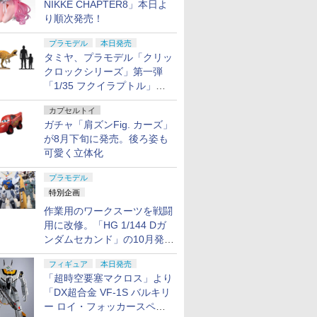
NIKKE CHAPTER8」本日よ
り順次発売！
プラモデル
本日発売
タミヤ、プラモデル「クリッ
クロックシリーズ」第一弾
「1/35 フクイラプトル」本
日発売！
カプセルトイ
ガチャ「肩ズンFig. カーズ」
が8月下旬に発売。後ろ姿も
可愛く立体化
プラモデル
7
7
7
8
8
8
7
9
9
9
10
10
10
特別企画
作業用のワークスーツを戦闘
用に改修。「HG 1/144 Dガ
ンダムセカンド」の10月発送
7
8
9
10
分が予約受付中【ガンダムベ
フィギュア
本日発売
ース撮り下ろし】
「超時空要塞マクロス」より
144 『機
イアンマ
ctical
ジコン ラジコンカー 子供 オフロードカー 人気
キャビコ HS(ヒロイン
送料無料◆アイアンマ
E&L イーアンドエル
C.F.C.-Heritage
【最大1,000円OFFクー
LayLax satellite CQB
フタバ 10J （10ch-2.4GHz T-FHSS AIR
【当店独自で＋P10倍
【公式ライセンス商
東京マルイ 8.4V ニッ
【当店独自
Qset+ 
東京マルイ
「DX超合金 VF-1S バルキリ
ム 水星の
インチ Xシ
Dupont
 RCカー リモコンカー 360°回転可能 技適マ
スタイル)シリーズ メ
ン MK14 (7インチ Xシ
AK74 ベークライトマ
Edition- 新世紀GPXサ
ポン11日1:59迄】【中
スリング ネオ RG
用 TRセット（フルスプリング仕様）モード2
★要エントリー】【中
品】Poppy Playtime
ケル水素1300mAh ミ
★要エント
ー!!』 宮 
バレットガス
ー ロイ・フォッカースペシ
ンドリーシ
ュア ZD
レイルマウン
 コントローラー 贈り物 進学祝い ラジコン
カ娘 バスターメイデン
リーズ) フィギュア ZD
ガジン型 ブラウン
イバーフォーミュラ ア
古】 バンダイ 海賊戦隊
業 FUTABA プロポ
古】[PTM] RG 1/144
ブラインドミニフィギ
ニSバッテリー エアガ
古】[PTM]
装済み完成
ガン ガス 