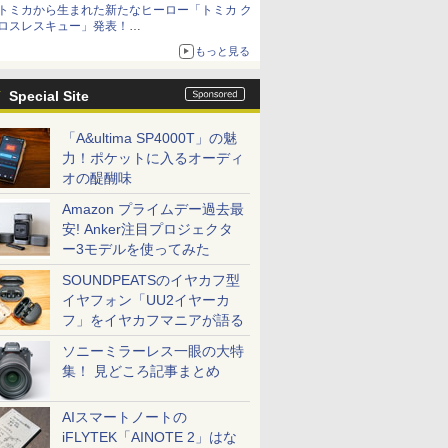
トミカから生まれた新たなヒーロー「トミカ ク
ロスレスキュー」発表！
詳細は後日公開予定
もっと見る
Special Site
「A&ultima SP4000T」の魅
力！ポケットに入るオーディ
オの醍醐味
Amazon プライムデー過去最
安! Anker注目プロジェクタ
ー3モデルを使ってみた
SOUNDPEATSのイヤカフ型
イヤフォン「UU2イヤーカ
フ」をイヤカフマニアが語る
ソニーミラーレス一眼の大特
集！ 見どころ記事まとめ
AIスマートノートの
iFLYTEK「AINOTE 2」はな