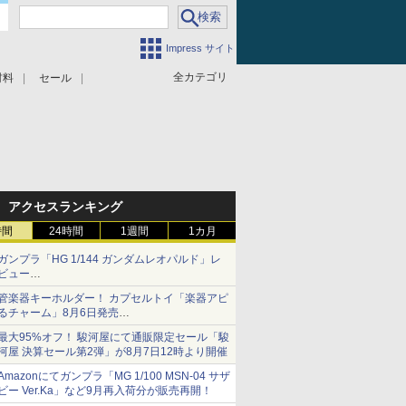
Impress サイト
全カテゴリ
材料
セール
アクセスランキング
時間
24時間
1週間
1カ月
ガンプラ「HG 1/144 ガンダムレオパルド」レ
ビュー
『機動新世紀ガンダムX』30周年！インナーア
管楽器キーホルダー！ カプセルトイ「楽器アピ
ームガトリングの変形機構まで再現し最新フォ
るチャーム」8月6日発売
ーマットでキット化！
チューバ、テナサクなど5種各3色
最大95%オフ！ 駿河屋にて通販限定セール「駿
河屋 決算セール第2弾」が8月7日12時より開催
Amazonにてガンプラ「MG 1/100 MSN-04 サザ
ビー Ver.Ka」など9月再入荷分が販売再開！