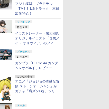
フジミ模型、プラモデル
「TM3 3 1/2tトラック」本日
出荷開始！
フィギュア
特別企画
イラストレーター・魔太郎氏
オリジナルイラスト「専属メ
イド オリヴィア」のフィギ
ュア彩色原型が東京フィギュ
プラモデル
アギャラリーにて展示中
レビュー
ガンプラ「HG 1/144 ガンダ
ムレオパルド」レビュー
カプセルトイ
アニメ「ジョジョの奇妙な冒
険 ストーンオーシャン」が
ガチャ「肩ズンFig.」シリー
ズに登場
ドール