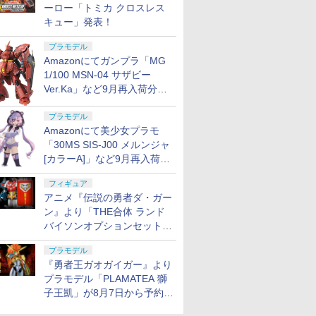
ーロー「トミカ クロスレス
キュー」発表！
プラモデル
Amazonにてガンプラ「MG
1/100 MSN-04 サザビー
Ver.Ka」など9月再入荷分が
販売再開！
プラモデル
Amazonにて美少女プラモ
「30MS SIS-J00 メルンジャ
[カラーA]」など9月再入荷分
が販売再開！
フィギュア
アニメ『伝説の勇者ダ・ガー
ン』より「THE合体 ランド
バイソンオプションセット」
が8月7日から予約受付開始！
プラモデル
『勇者王ガオガイガー』より
プラモデル「PLAMATEA 獅
子王凱」が8月7日から予約受
付開始！