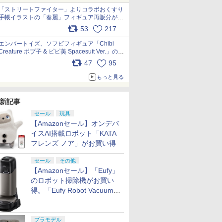
「ストリートファイター」よりコラボおくすり
手帳イラストの「春麗」フィギュア再販分が本
日出荷開始 pic.x.com/toUc1MHr41
53
217
エンバートイズ、ソフビフィギュア「Chibi
Creature ポプ子 & ピピ美 Spacesuit Ver.」の発
売中止を発表 pic.x.com/Ri45iFeYjn
47
95
もっと見る
新記事
セール
玩具
【Amazonセール】オンデバ
イスAI搭載ロボット「KATA
フレンズ ノア」がお買い得
セール
その他
【Amazonセール】「Eufy」
のロボット掃除機がお買い
得。「Eufy Robot Vacuum
Omni S2」も対象に
プラモデル