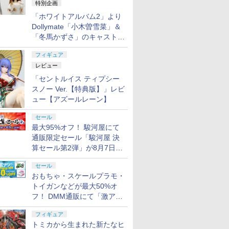
特別企画
「ホワイトアルバム2」より
Dollymate「小木曽雪菜」＆
「冬馬かずさ」のキャストド
ール実物見本が東京フィギュ
フィギュア
アギャラリーにて展示中
レビュー
「セントルイス ティプシー
スノー Ver.【特典版】」レビ
ュー【アズールレーン】
セール
最大95%オフ！ 駿河屋にて
通販限定セール「駿河屋 決
算セール第2弾」が8月7日12
時より開催
セール
おもちゃ・スケールプラモ・
トイガンなどが最大50%オ
フ！ DMM通販にて「激ア
ツ！おもちゃ・ホビー夏セー
フィギュア
ル」が開催
トミカから生まれた新たなヒ