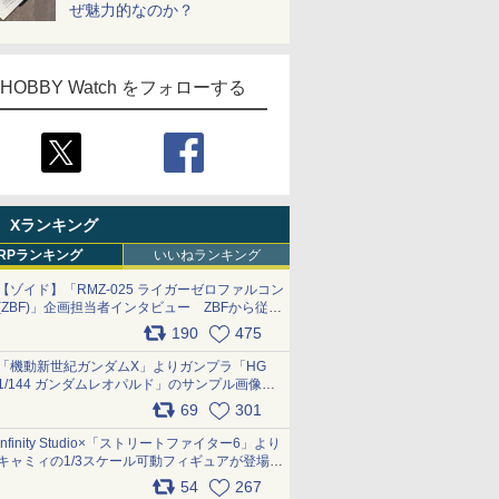
ぜ魅力的なのか？
HOBBY Watch をフォローする
Xランキング
RPランキング
いいねランキング
【ゾイド】「RMZ-025 ライガーゼロファルコン
(ZBF)」企画担当者インタビュー ZBFから従来
デザインまで再現可能なボリューム満点のキッ
190
475
ト pic.x.com/6zOqQAQKkX
「機動新世紀ガンダムX」よりガンプラ「HG
1/144 ガンダムレオパルド」のサンプル画像が
公開！ 8月8日発売予定
69
301
pic.x.com/lTnGoAKCSY
Infinity Studio×「ストリートファイター6」より
キャミィの1/3スケール可動フィギュアが登場
pic.x.com/Eam6ArWJLs
54
267