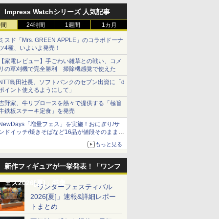
Impress Watchシリーズ 人気記事
時間
24時間
1週間
1カ月
ミスド「Mrs. GREEN APPLE」のコラボドーナ
ツ4種、いよいよ発売！
【家電レビュー】手ごわい雑草との戦い、コメ
リの草刈機で完全勝利 掃除機感覚で使えた
NTT島田社長、ソフトバンクのセブン出資に「d
ポイント使えるようにして」
吉野家、牛リブロースを熱々で提供する「極旨
牛鉄板ステーキ定食」を発売
NewDays「増量フェス」を実施！おにぎり/サ
ンドイッチ/焼きそばなど16品が値段そのままで
ボリュームアップ
もっと見る
新作フィギュアが一挙発表！「ワンフ
ェス2026[夏]」特集
「ワンダーフェスティバル
2026[夏]」速報&詳細レポー
トまとめ