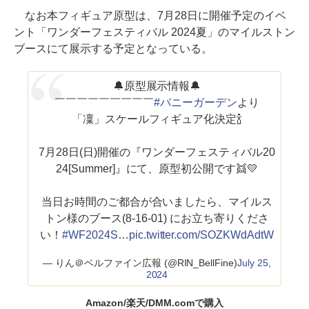
なお本フィギュア原型は、7月28日に開催予定のイベ
ント「ワンダーフェスティバル 2024夏」のマイルストン
ブースにて展示する予定となっている。
🔔原型展示情報🔔
￣￣￣￣￣￣￣￣￣
#バニーガーデン
より
「凜」スケールフィギュア化決定🍾
7月28日(日)開催の『ワンダーフェスティバル20
24[Summer]』にて、原型初公開です👯💛
当日お時間のご都合が合いましたら、マイルス
トン様のブース(8-16-01) にお立ち寄りくださ
い！
#WF2024S
…
pic.twitter.com/SOZKWdAdtW
— りん＠ベルファイン広報 (@RIN_BellFine)
July 25,
2024
Amazon/楽天/DMM.comで購入