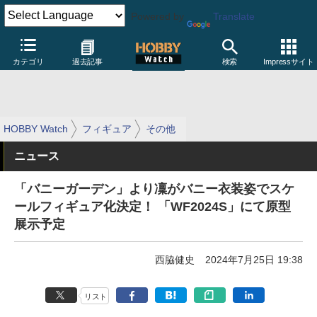
Powered by
Translate
カテゴリ
過去記事
検索
Impressサイト
HOBBY Watch
フィギュア
その他
ニュース
「バニーガーデン」より凜がバニー衣装姿でスケ
ールフィギュア化決定！ 「WF2024S」にて原型
展示予定
西脇健史
2024年7月25日 19:38
リスト