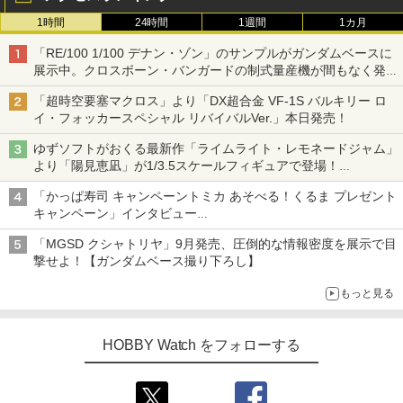
1時間
24時間
1週間
1カ月
「RE/100 1/100 デナン・ゾン」のサンプルがガンダムベースに
展示中。クロスボーン・バンガードの制式量産機が間もなく発送
【ガンダムベース撮り下ろし】
「超時空要塞マクロス」より「DX超合金 VF-1S バルキリー ロ
イ・フォッカースペシャル リバイバルVer.」本日発売！
ゆずソフトがおくる最新作「ライムライト・レモネードジャム」
より「陽見恵凪」が1/3.5スケールフィギュアで登場！
メガネ姿も表現できるオプションパーツが付属
「かっぱ寿司 キャンペーントミカ あそべる！くるま プレゼント
キャンペーン」インタビュー
子どもが楽しめるかっぱ寿司ならではの体験とコラボの楽しさを
「MGSD クシャトリヤ」9月発売、圧倒的な情報密度を展示で目
追求
撃せよ！【ガンダムベース撮り下ろし】
もっと見る
HOBBY Watch をフォローする