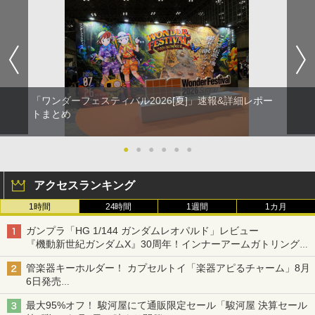
「ワンダーフェスティバル2026[夏]」速報&詳細レポー
トまとめ
●
●
●
●
●
●
アクセスランキング
1時間
24時間
1週間
1カ月
ガンプラ「HG 1/144 ガンダムレオパルド」レビュー
『機動新世紀ガンダムX』30周年！インナーアームガトリングの
変形機構まで再現し最新フォーマットでキット化！
管楽器キーホルダー！ カプセルトイ「楽器アピるチャーム」8月
6日発売
チューバ、テナサクなど5種各3色
最大95%オフ！ 駿河屋にて通販限定セール「駿河屋 決算セール