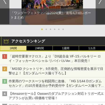
「ワンダーフェスティバル2026[夏]」速報&詳細レポー
トまとめ
●
●
●
●
●
●
アクセスランキング
1時間
24時間
1週間
1カ月
「超時空要塞マクロス」より「DX超合金 VF-1S バルキリー ロ
イ・フォッカースペシャル リバイバルVer.」本日発売！
「MGSD クシャトリヤ」9月発売、圧倒的な情報密度を展示で目
撃せよ！【ガンダムベース撮り下ろし】
作業用のワークスーツを戦闘用に改修。「HG 1/144 Dガンダム
セカンド」の10月発送分が予約受付中【ガンダムベース撮り下
ろし】
【Amazonセール】Oasserのダブルアクション対応トリガー式エ
アブラシがお買い得価格で登場！