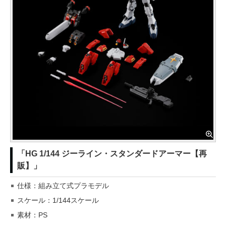
「HG 1/144 ジーライン・スタンダードアーマー【再
販】」
仕様：組み立て式プラモデル
スケール：1/144スケール
素材：PS