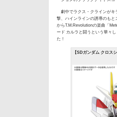
劇中でラクス・クラインがキラ
撃、ハインラインの誘導のもと
からT.M.Revolutionの楽
ード カルラと闘うという華々
た！
【SDガンダム クロス