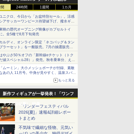
時間
24時間
1週間
1カ月
ユニクロ、今日から「お盆特別セール」。涼感
シアサッカーワンピース待望値下げ、撥水ギア
ショーツは1990円に
東映の歴代オープニング映像がカプセルトイ
に。全5種で8月下旬発売
カルディ、オンライン限定「ネコバッグ＆タン
ブラーセット」を一般販売。7月の抽選販売の
当選無効分
はやぶさ50％オフの「新幹線eチケット（トク
だ値スペシャル28）」発売。秋冬乗車分、えき
ねっと限定
「ムーミン」大小メッシュポーチが付録、素敵
なあの人 11月号。中身が見やすく、温泉スパに
も使える
もっと見る
新作フィギュアが一挙発表！「ワンフ
ェス2026[夏]」特集
「ワンダーフェスティバル
2026[夏]」速報&詳細レポー
トまとめ
不気味で繊細な怪物、元気い
っぱいの美少女、独得デザイ