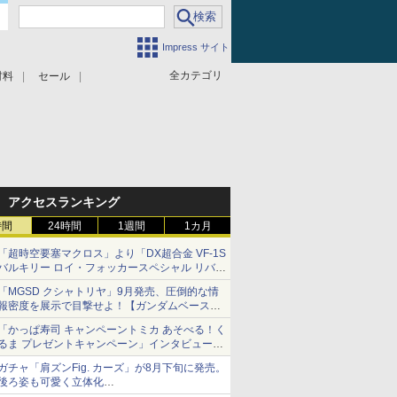
Impress サイト
全カテゴリ
材料
セール
アクセスランキング
時間
24時間
1週間
1カ月
「超時空要塞マクロス」より「DX超合金 VF-1S
バルキリー ロイ・フォッカースペシャル リバイ
バルVer.」本日発売！
「MGSD クシャトリヤ」9月発売、圧倒的な情
報密度を展示で目撃せよ！【ガンダムベース撮
り下ろし】
「かっぱ寿司 キャンペーントミカ あそべる！く
るま プレゼントキャンペーン」インタビュー
子どもが楽しめるかっぱ寿司ならではの体験と
ガチャ「肩ズンFig. カーズ」が8月下旬に発売。
コラボの楽しさを追求
後ろ姿も可愛く立体化
ライトニング・マックィーンやメーターなど4