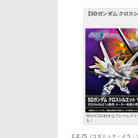
【SDガンダム クロス
SDかCSの好きなフレームで
る！
C.E.75（コズミック・イラ