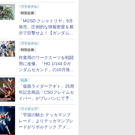
日発売！
プラモデル
特別企画
「MGSD クシャトリヤ」9月
発売、圧倒的な情報密度を展
示で目撃せよ！【ガンダムベ
ース撮り下ろし】
プラモデル
特別企画
作業用のワークスーツを戦闘
用に改修。「HG 1/144 Dガ
ンダムセカンド」の10月発送
分が予約受付中【ガンダムベ
玩具
ース撮り下ろし】
「仮面ライダーアギト」25周
年記念商品「CSGフレイムセ
イバー」がプレバンにて予約
開始
フィギュア
「宇宙の騎士 テッカマンブ
レード」よりテッカマンブレ
ードがリボルテック アメイ
ジング・ヤマグチで商品化決