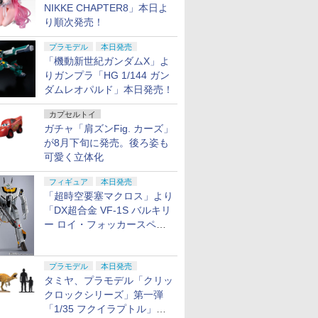
NIKKE CHAPTER8」本日よ
り順次発売！
プラモデル
本日発売
「機動新世紀ガンダムX」よ
りガンプラ「HG 1/144 ガン
ダムレオパルド」本日発売！
カプセルトイ
ガチャ「肩ズンFig. カーズ」
が8月下旬に発売。後ろ姿も
可愛く立体化
フィギュア
本日発売
「超時空要塞マクロス」より
「DX超合金 VF-1S バルキリ
ー ロイ・フォッカースペシ
ャル リバイバルVer.」本日発
売！
プラモデル
本日発売
タミヤ、プラモデル「クリッ
クロックシリーズ」第一弾
「1/35 フクイラプトル」本