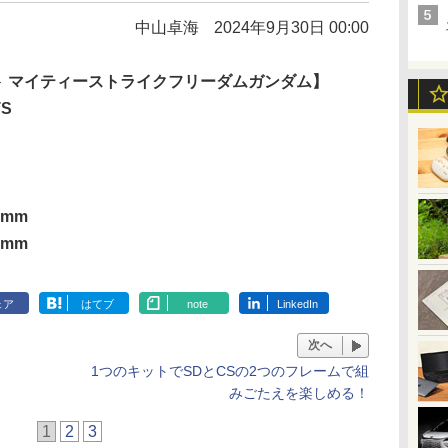
中山卓海
2024年9月30日 00:00
ト マイティーストライクフリーダムガンダム】
TS
8mm
8mm
ェア
はてブ
note
LinkedIn
次へ
1つのキットでSDとCSの2つのフレームで組
みごたえを楽しめる！
1
2
3