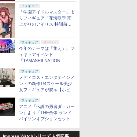
定
フィギュア
「学園アイドルマスター」よ
りフィギュア「花海咲季 雨
上がりのアイリス 特訓前
Ver.」が2027年4月に発売
フィギュア
イベント
今年のテーマは「集え」。フ
ィギュアイベント
「TAMASHII NATION
2026」が11月13日より開催
フィギュア
決定
メディコス・エンタテインメ
ントの新作1/4スケール美少
女フィギュアが展示【ホビー
メーカー合同展示会】
フィギュア
アニメ『伝説の勇者ダ・ガー
ン』より「THE合体 ランド
バイソンオプションセット」
が2027年5月に発売
Impress Watchシリーズ 人気記事