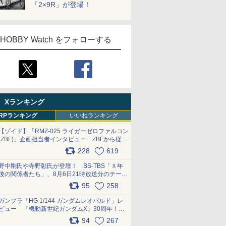
「2×9R」が登場！
HOBBY Watch をフォローする
Xランキング
RPランキング
いいねランキング
【ゾイド】「RMZ-025 ライガーゼロファルコン
(ZBF)」企画担当者インタビュー ZBFから従来
デザインまで再現可能なボリューム満点のキッ
228
619
ト pic.x.com/6zOqQAQKkX
野中剛氏や寺野彰氏が登壇！ BS-TBS「Ｘ年
後の関係者たち」、8月6日21時放送分のテーマ
は「超合金」！ pic.x.com/uWyt1uyuFm
95
258
ガンプラ「HG 1/144 ガンダムレオパルド」レ
ビュー 『機動新世紀ガンダムX』30周年！イ
ンナーアームガトリングの変形機構まで再現し
94
267
最新フォーマットでキット化！