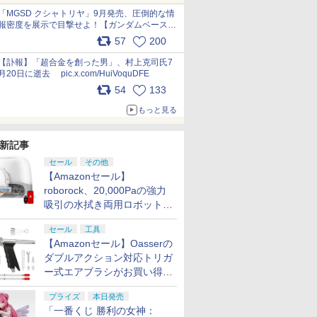
pic.x.com/nszPIDTpbg
「MGSD クシャトリヤ」9月発売、圧倒的な情
報密度を展示で目撃せよ！【ガンダムベース撮
り下ろし】 pic.x.com/3rPjsfk7qZ
57
200
【訃報】「超合金を創った男」、村上克司氏7
月20日に逝去 pic.x.com/HuiVoquDFE
54
133
もっと見る
新記事
セール
その他
【Amazonセール】
roborock、20,000Paの強力
吸引の水拭き両用ロボット掃
除機「Qrevo Curv 2 Flow」
セール
工具
がお買い得！
【Amazonセール】Oasserの
ダブルアクション対応トリガ
ー式エアブラシがお買い得価
格で登場！
プライズ
本日発売
「一番くじ 勝利の女神：