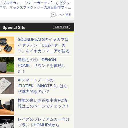
「ブルアカ」、「バニーガーデン2」などグッ
種がラインナップ
スマ、マックスファクトリーの注目新作フィギ
ュアが展示【ホビーメーカー合同展示会】
もっと見る
Special Site
SOUNDPEATSのイヤカフ型
イヤフォン「UU2イヤーカ
フ」をイヤカフマニアが語る
鳥肌ものの「DENON
HOME」サウンドを体感し
た！
AIスマートノートの
iFLYTEK「AINOTE 2」はな
ぜ魅力的なのか？
性能の良いお得な中古PC情
報はこのページでチェック！
レイズのプレミアムカー向け
ブランドHOMURAから