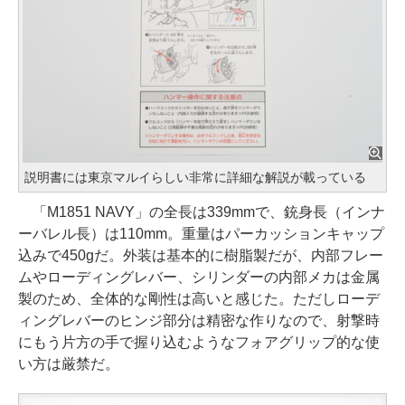
説明書には東京マルイらしい非常に詳細な解説が載っている
「M1851 NAVY」の全長は339mmで、銃身長（インナ
ーバレル長）は110mm。重量はパーカッションキャップ
込みで450gだ。外装は基本的に樹脂製だが、内部フレー
ムやローディングレバー、シリンダーの内部メカは金属
製のため、全体的な剛性は高いと感じた。ただしローデ
ィングレバーのヒンジ部分は精密な作りなので、射撃時
にもう片方の手で握り込むようなフォアグリップ的な使
い方は厳禁だ。