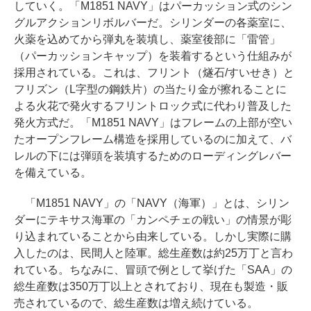
していく。「M1851 NAVY」はパーカッション式のシン
グルアクションリボルバーだ。シリンダーの各薬室に、
火薬を込めてから弾丸を装填し、薬室後部に「雷管」
（パーカッションキャップ）を装着するという仕組みが
採用されている。これは、フリント（燧石/すいせき）と
フリズン（L字型の鋼鉄片）の当たり金が擦れることに
よる火花で発火するフリントロック式に代わり普及した
発火方式だ。「M1851 NAVY」はフレームの上部が空い
たオープンフレーム構造を採用しているのに加えて、バ
レルの下には弾頭を装填するためのローディングレバー
を備えている。
「M1851 NAVY」の「NAVY（海軍）」とは、シリン
ダーにテキサス海軍の「カンペチェの戦い」の情景が彫
り込まれていることから由来している。しかし実際に購
入したのは、民間人と陸軍。総生産数は約25万丁と言わ
れている。ちなみに、冒頭で例として挙げた「SAA」の
総生産数は350万丁以上とされており、現在も製造・販
売されているので、総生産数は増え続けている。