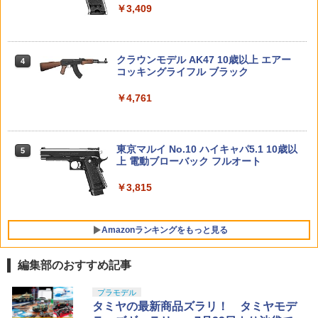
RX 約150mm PVC&ABS&布製 塗装済み
￥3,409
可動フィギュア
￥7,800
【当店独自で＋P10倍★要エントリー】
4
【中古】[PTM] HG 1/144 GN-X(ジンク
￥11,515
ス)III 機動戦士ガンダム00(ダブルオー)
タカラトミー TAKARA TOMY トイ・ス
PDI DELTAシリーズ 03+ AEG 精密イン
4
4
クラウンモデル AK47 10歳以上 エアー
プラモデル バンダイ(20180531)
トーリー4 英語と日本語! おしゃべりフ
ナーバレル(6.03±0.007) 229mm マルイ
4
BANDAI SPIRITS(バンダイスピリッツ)
コッキングライフル ブラック
レンズ ウッディ バズ・ライトイヤー ハ
MP5A4/βスペツナズ◆東京マルイ MAR
4
30MS SIS-H00 セスティエ[カラーC] 色
ム レックス 3歳以上
UI AEG 電動 STD カスタム タイト 屋外
￥4,110
TAMASHII NATIONS S.H.フィギュアー
分け済みプラモデル
安定 鋼鉄
￥4,761
4
ツ 攻殻機動隊 THE GHOST IN THE SHE
￥2,480
LL 草薙素子 約140mm PVC&ABS製 塗
￥4,450
￥3,190
装済み可動フィギュア
けもプラ おまねこ 【KP-04R】 (プラモ
5
東京マルイ No.10 ハイキャパ5.1 10歳以
デル)
5
￥9,000
上 電動ブローバック フルオート
2026年11月予約 ガチャ【スター・ウォ
5
BANDAI SPIRITS(バンダイ スピリッツ)
ーズ グローグーいっぱいコレクション3
LAYLAX・MODE-2(モード2) スリムサプ
5
￥4,683
5
HGAW 機動新世紀ガンダムX ガンダムエ
コンプリート 4種セット カプセルトイ】
レッサー 100(4582109582763) ライラク
￥3,815
アマスター 1/144スケール 色分け済みプ
ス サイレンサー
52TOYS BLINDBOX ディズニー プリン
ラモデル
5
￥2,480
セス On the Run シリーズ ブラインドボ
￥3,620
Amazonランキングをもっと見る
ックス フィギュア ガチャガチャ コレク
￥3,782
ション 塗装済み コレクター・誕生日・
新年のギフトに最適 (一個入り)
編集部のおすすめ記事
￥1,650
LOCTITE(ロックタイト) シールはがし
プラモデル
1
プレミアム 220ml
タミヤの最新商品ズラリ！ タミヤモデ