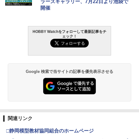
ラーズギャラリー、7月22日より池袋で
￥962
開催
HOBBY Watchをフォローして最新記事をチ
GSIクレオス Mr.トップコート 水性プレ
2
ェック！
ミアムトップコートスプレー 光沢 88ml
ホビー用仕上材 B601
￥748
Google 検索で当サイトの記事を優先表示させる
タミヤ クラフトツールシリーズ No.123
3
先細薄刃ニッパー (ゲートカット用) プラ
モデル用工具 74123
￥2,781
関連リンク
タミヤ(TAMIYA) メイクアップ材シリー
4
ズ No.3 タミヤセメント(角びん) 40ml 模
□静岡模型教材協同組合のホームページ
型用接着剤 87003