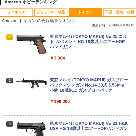
Amazon ホビーランキング
フィギュア
プラモデル・模型
トイガン
工具・塗装・材料
クリックロック 1/35 恐竜シリーズ フク
ぷにぷにシマエナガちゃん{ おもちゃ 玩
KM企画 汎用14mm正ネジ ⇔14mm逆ネ
1
1
1
Amazon トイガン の売れ筋ランキング
イラプトル プラモデル[タミヤ]《発売
具 キャラクター }{ ギフト 誕生日 }{ 子ど
ジ サイレンサーアダプター◆CW CCW
更新日時：2026/08/08 06:13
済・在庫品》
も会 施設 }[ 子供会 保育園 幼稚園 景品
延長 カスタム パーツ ジョイント サイレ
イベント お祭り プレゼント 人気 ]【色
ンサー アウターバレル サプレッサー 連
タカラトミー(TAKARA TOMY) T-SPAR
BANDAI SPIRITS(バンダイ スピリッツ)
東京マルイ(TOKYO MARUI) No.25 コル
柄指定不可】【不良対応不可】
結 汎用
1
1
1
￥610
K トランスフォーマー ニューレジェンズ
30MS SIS-J00 メルンジャ[カラーA] 色
ト ガバメント HG 18歳以上エアーHOP
NL-07 サウンドウェーブ 可動フィギュア
分け済みプラモデル
ハンドガン
￥950
￥1,460
￥4,440
￥4,200
￥3,384
タミヤ(TAMIYA) 楽しい工作シリーズ N
2
o.157 ユニバーサルプレート 2枚セット
(70157)
2026年11月予約 ガチャ【miffy きらきら
LayLax ライラクス NINE BALL ナイン
2
2
星空のめじるしガチャマスコット コンプ
ボール インジェクションバルブ[注入バ
TAMASHII NATIONS S.H.フィギュアー
HG 機動戦士ガンダム00 グラハム専用ユ
東京マルイ (TOKYO MARUI) ガスブロー
リート 5種セット カプセルトイ】
ルブ]ブラック3本セット
2
2
2
￥655
ツ ONE PIECE シャンクス -マリンフォ
ニオンフラッグカスタム 1/144スケール
バックマシンガン No.14 20式 5.56mm
ード頂上決戦- 約165mm PVC&ABS&布
色分け済みプラモデル
小銃 18歳以上 ガスブローバック
￥1,700
￥1,540
製 塗装済み可動フィギュア
￥1,800
￥196,000
D-スタイル 機動警察パトレイバー TYPE
3
￥8,918
-J9 グリフォン プラモデル（再販）[コト
ブキヤ]《04月予約》
【中古】 【未開封品】 MAXIMATIC 呪
東京マルイ 電動SMG スコーピオン モッ
3
3
術廻戦 禪院直哉 BANDAI NAMCO/バン
ドM/Vz61 80連マガジン CMG ノーマル
BANDAI SPIRITS(バンダイ スピリッツ)
東京マルイ(TOKYO MARUI) No.21 H&K
ダイナムコ フィギュア
マガジン
3
3
￥2,640
TAMASHII NATIONS S.H.フィギュアー
30MS Fate/Grand Order アルトリア・
USP HG 18歳以上エアーHOPハンドガン
3
ツ（真骨彫製法） 仮面ライダーBLACK
キャスター 色分け済みプラモデル
￥2,280
￥2,420