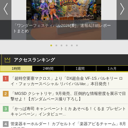
「ワンダーフェスティバル2026[夏]」速報&詳細レポー
トまとめ
●
●
●
●
●
●
アクセスランキング
1時間
24時間
1週間
1カ月
「超時空要塞マクロス」より「DX超合金 VF-1S バルキリー ロ
イ・フォッカースペシャル リバイバルVer.」本日発売！
「MGSD クシャトリヤ」9月発売、圧倒的な情報密度を展示で目
撃せよ！【ガンダムベース撮り下ろし】
「かっぱ寿司 キャンペーントミカ あそべる！くるま プレゼント
キャンペーン」インタビュー
子どもが楽しめるかっぱ寿司ならではの体験とコラボの楽しさを
管楽器キーホルダー！ カプセルトイ「楽器アピるチャーム」8月
追求