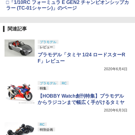
□「1/10RC フォーミュラ E GEN2 チャンピオンシップカ
￥184
ラー (TC-01シャーシ)」のページ
GSIクレオス Mr.トップコート 水性プレ
5
関連記事
ミアムトップコートスプレー つや消し 8
8ml ホビー用仕上材 B603
プラモデル
￥710
レビュー
プラモデル「タミヤ 1/24 ロードスターR
F」レビュー
2020年6月4日
プラモデル
RC
特集
【HOBBY Watch創刊特集】プラモデル
からラジコンまで幅広く手がけるタミヤ
2020年6月3日
RC
特別企画