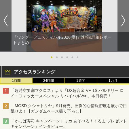
「ワンダーフェスティバル2026[夏]」速報&詳細レポー
トまとめ
●
●
●
●
●
●
アクセスランキング
1時間
24時間
1週間
1カ月
「超時空要塞マクロス」より「DX超合金 VF-1S バルキリー ロ
イ・フォッカースペシャル リバイバルVer.」本日発売！
「MGSD クシャトリヤ」9月発売、圧倒的な情報密度を展示で目
撃せよ！【ガンダムベース撮り下ろし】
「かっぱ寿司 キャンペーントミカ あそべる！くるま プレゼント
キャンペーン」インタビュー