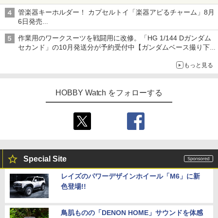
子どもが楽しめるかっぱ寿司ならではの体験とコラボの楽しさを
管楽器キーホルダー！ カプセルトイ「楽器アピるチャーム」8月
追求
6日発売
チューバ、テナサクなど5種各3色
作業用のワークスーツを戦闘用に改修。「HG 1/144 Dガンダム
セカンド」の10月発送分が予約受付中【ガンダムベース撮り下
ろし】
もっと見る
HOBBY Watch をフォローする
Special Site
レイズのパワーデザインホイール「M6」に新
色登場!!
鳥肌ものの「DENON HOME」サウンドを体感