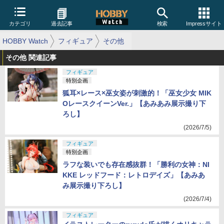
カテゴリ
過去記事
検索
Impressサイト
HOBBY Watch
フィギュア
その他
その他 関連記事
フィギュア
特別企画
狐耳×レース×巫女姿が刺激的！「巫女少女 MIK
OレースクイーンVer.」【あみあみ展示撮り下
ろし】
(2026/7/5)
フィギュア
特別企画
ラフな装いでも存在感抜群！「勝利の女神：NI
KKE レッドフード：レトロデイズ」【あみあ
み展示撮り下ろし】
(2026/7/4)
フィギュア