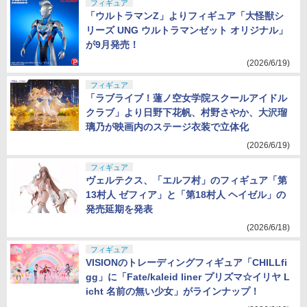
フィギュア
「ウルトラマンZ」よりフィギュア「大怪獣シ
リーズ UNG ウルトラマンゼット オリジナル」
が9月発売！
(2026/6/19)
フィギュア
「ラブライブ！蓮ノ空女学院スクールアイドル
クラブ」より日野下花帆、村野さやか、大沢瑠
璃乃が映画内のステージ衣装で立体化
(2026/6/19)
フィギュア
ヴェルテクス、「エルフ村」のフィギュア「第
13村人 ゼフィア」と「第18村人 ヘイゼル」の
発売延期を発表
(2026/6/18)
フィギュア
VISIONのトレーディングフィギュア「CHILLfi
gg」に「Fate/kaleid liner プリズマ☆イリヤ L
icht 名前の無い少女」がラインナップ！