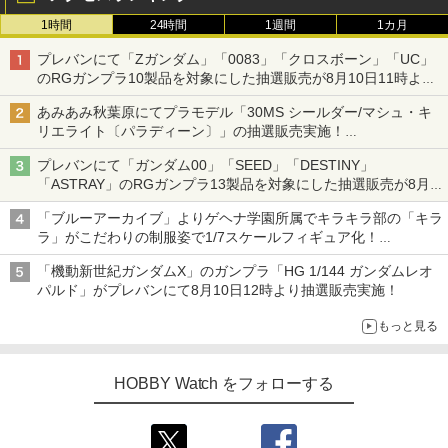
1時間
24時間
1週間
1カ月
プレバンにて「Zガンダム」「0083」「クロスボーン」「UC」
のRGガンプラ10製品を対象にした抽選販売が8月10日11時より
実施！
あみあみ秋葉原にてプラモデル「30MS シールダー/マシュ・キ
リエライト〔パラディーン〕」の抽選販売実施！
「30MS オプションパーツセット29(アクションウエアβ)」も対
プレバンにて「ガンダム00」「SEED」「DESTINY」
象
「ASTRAY」のRGガンプラ13製品を対象にした抽選販売が8月
17日11時より実施！
「ブルーアーカイブ」よりゲヘナ学園所属でキラキラ部の「キラ
ラ」がこだわりの制服姿で1/7スケールフィギュア化！
2027年9月発売予定
「機動新世紀ガンダムX」のガンプラ「HG 1/144 ガンダムレオ
パルド」がプレバンにて8月10日12時より抽選販売実施！
もっと見る
HOBBY Watch をフォローする