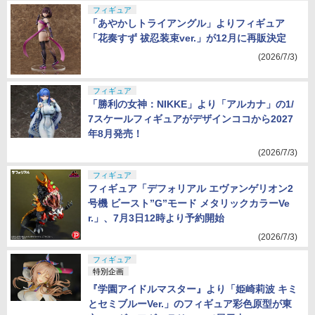
フィギュア
「あやかしトライアングル」よりフィギュア
「花奏すず 祓忍装束ver.」が12月に再販決定
(2026/7/3)
フィギュア
「勝利の女神：NIKKE」より「アルカナ」の1/
7スケールフィギュアがデザインココから2027
年8月発売！
(2026/7/3)
フィギュア
フィギュア「デフォリアル エヴァンゲリオン2
号機 ビースト”G”モード メタリックカラーVe
r.」、7月3日12時より予約開始
(2026/7/3)
フィギュア
特別企画
『学園アイドルマスター』より「姫崎莉波 キミ
とセミブルーVer.」のフィギュア彩色原型が東