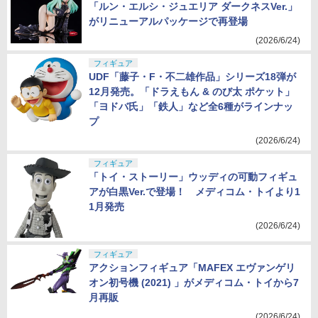
「ルン・エルシ・ジュエリア ダークネスVer.」
がリニューアルパッケージで再登場
(2026/6/24)
フィギュア
UDF「藤子・F・不二雄作品」シリーズ18弾が
12月発売。「ドラえもん & のび太 ポケット」
「ヨドバ氏」「鉄人」など全6種がラインナッ
プ
(2026/6/24)
フィギュア
「トイ・ストーリー」ウッディの可動フィギュ
アが白黒Ver.で登場！ メディコム・トイより1
1月発売
(2026/6/24)
フィギュア
アクションフィギュア「MAFEX エヴァンゲリ
オン初号機 (2021) 」がメディコム・トイから7
月再販
(2026/6/24)