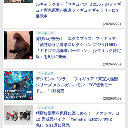
ルキャラクター「サキュバス ミエル」のフィギ
ュア彩色原型が東京フィギュアギャラリーにて
展示中
(2026/6/27)
フィギュア
背びれが発光！ エクスプラス、フィギュア
「酒井ゆうじ造形コレクション ゴジラ(1991)
『ギドゴジ北海道バージョン』 少年リック限定
版」を9月に発売
(2026/6/26)
フィギュア
デジモン×ゴジラ！ フィギュア「東宝大怪獣
シリーズ メタルガルルモン：”G”侵食モー
ド」、11月発売
(2026/6/26)
フィギュア
精密な造型を気軽に楽しめる！ アオシマ、1/
12 完成品バイク 「Yamaha TZR250 '89(2
色)」を11月に発売