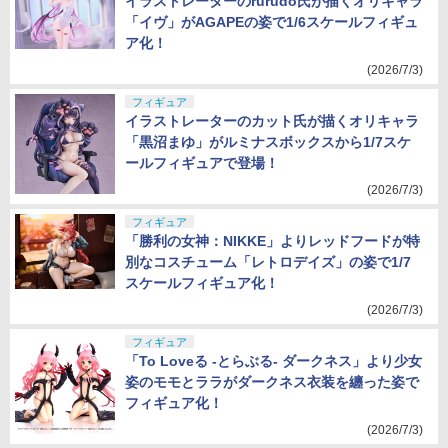
イラストレーターのrurudo氏が描くオリキャラ
「イヴ」がAGAPEの姿で1/6スケールフィギュ
ア化！
(2026/7/3)
フィギュア
イラストレーターのカット氏が描くオリキャラ
「黒沼まゆ」がルミナスボックスから1/7スケ
ールフィギュアで登場！
(2026/7/3)
フィギュア
「勝利の女神：NIKKE」よりレッドフードが特
別なコスチューム「レトロデイズ」の姿で1/7
スケールフィギュア化！
(2026/7/3)
フィギュア
「To Loveる -とらぶる- ダークネス」より少女
姿のモモとララがダークネス衣装を纏った姿で
フィギュア化！
(2026/7/3)