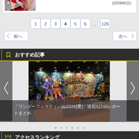
(2026/6/11)
1
2
3
4
5
6
…
126
前へ
次へ
おすすめ記事
「ワンダーフェスティバル2026[夏]」速報&詳細レポー
トまとめ
●
●
●
●
●
●
アクセスランキング