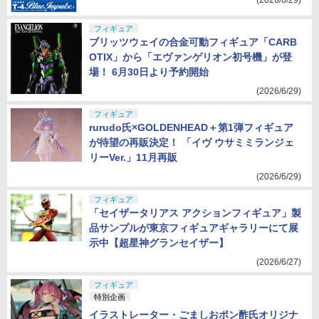
(2026/6/29)
フィギュア
ブリッツウェイの合金可動フィギュア「CARB
OTIX」から「エヴァンゲリオン初号機」が登
場！ 6月30日より予約開始
(2026/6/29)
フィギュア
rurudo氏×GOLDENHEAD＋第1弾フィギュア
が待望の再販決定！ 「イヴ ウサミミランジェ
リーVer.」11月再販
(2026/6/29)
フィギュア
「セイザータリアス アクションフィギュア」製
品サンプルが東京フィギュアギャラリーにて展
示中【超星神グランセイザー】
(2026/6/27)
フィギュア
特別企画
イラストレーター・ごましおポン酢氏オリジナ