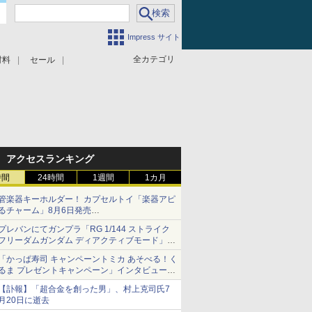
Impress サイト
全カテゴリ
材料
セール
アクセスランキング
時間
24時間
1週間
1カ月
管楽器キーホルダー！ カプセルトイ「楽器アピ
るチャーム」8月6日発売
チューバ、テナサクなど5種各3色
プレバンにてガンプラ「RG 1/144 ストライク
フリーダムガンダム ディアクティブモード」の
再販分が8月7日11時より予約開始！
「かっぱ寿司 キャンペーントミカ あそべる！く
るま プレゼントキャンペーン」インタビュー
子どもが楽しめるかっぱ寿司ならではの体験と
【訃報】「超合金を創った男」、村上克司氏7
コラボの楽しさを追求
月20日に逝去