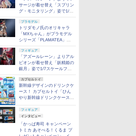
サージが着せ替え「スプリン
グ・モニタリング」姿で1/6
スケールフィギュア化！
プラモデル
トリダモノ氏のオリキャラ
「MXちゃん」がプラモデル
シリーズ「PLAMATEA」で
登場！ 2027年1月発売予定
フィギュア
「アズールレーン」よりアル
ビオンが着せ替え「妖精姫の
銀月」姿で1/7スケールフィ
ギュア化！
カプセルトイ
新幹線デザインのドリンクケ
ース！ カプセルトイ「ひん
やり新幹線ドリンクケース」
8月11日発売
フィギュア
インタビュー
「かっぱ寿司 キャンペーン
トミカ あそべる！くるま プ