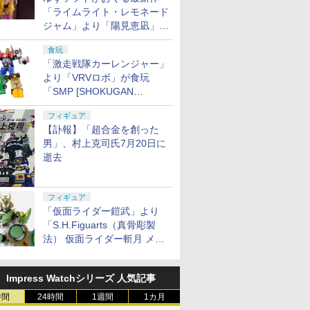
「ライムライト・レモネード
ジャム」より「陽見恵凪」が
1/3.5スケールフィギュアで
食玩
登場！
「激走戦隊カーレンジャー」
より「VRVロボ」が食玩
「SMP [SHOKUGAN
MODELING PROJECT]」に
フィギュア
登場！
【訃報】「超合金を創った
男」、村上克司氏7月20日に
逝去
フィギュア
「仮面ライダー鎧武」より
「S.H.Figuarts（真骨彫製
法） 仮面ライダー斬月 メロ
ンアームズ」がプレバンにて
8月7日16時から予約開始！
Impress Watchシリーズ 人気記事
時間
24時間
1週間
1カ月