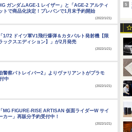
G ガンダムAGE-1 レイザー」と「AGE-2 アルティ
ットで商品化決定！プレバンで1月末予約開始
(2022/1/21)
1/72 ドイツ軍V1飛行爆弾＆カタパルト発射機【限
ラックスエディション】」が2月発売
(2022/1/21)
動警察パトレイバー2」よりヴァリアントがプラモ
受付中
(2022/1/21)
G FIGURE-RISE ARTISAN 仮面ライダーW サイ
ーカー」再販分予約受付中！
(2022/1/21)