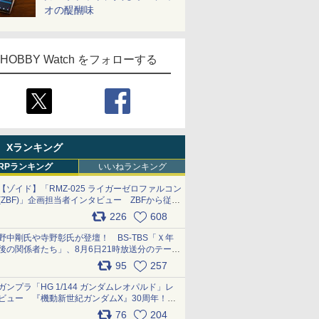
オの醍醐味
HOBBY Watch をフォローする
Xランキング
RPランキング
いいねランキング
【ゾイド】「RMZ-025 ライガーゼロファルコン
(ZBF)」企画担当者インタビュー ZBFから従来
デザインまで再現可能なボリューム満点のキッ
226
608
ト pic.x.com/6zOqQAQKkX
野中剛氏や寺野彰氏が登壇！ BS-TBS「Ｘ年
後の関係者たち」、8月6日21時放送分のテーマ
は「超合金」！ pic.x.com/uWyt1uyuFm
95
257
ガンプラ「HG 1/144 ガンダムレオパルド」レ
ビュー 『機動新世紀ガンダムX』30周年！イ
ンナーアームガトリングの変形機構まで再現し
76
204