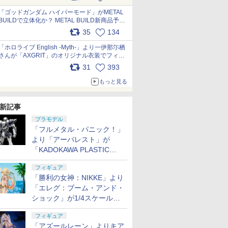
最新フォーマットでキット化！
pic.x.com/nszPIDTpbg
「ゴッドガンダム ハイパーモード」がMETAL
BUILDで立体化か？ METAL BUILD新商品予告
が公開 pic.x.com/HIcLLIM3ar
35
134
「ホロライブ English -Myth-」より一伊那尓栖
さんが「AXGRIT」のオリジナル衣装でフィギ
ュア化 pic.x.com/YMGhdIAzNa
31
393
もっと見る
新記事
プラモデル
「フルメタル・パニック！」
より「アーバレスト」が
「KADOKAWA PLASTIC
MODEL SERIES」から1/48
フィギュア
スケールで登場！
「勝利の女神：NIKKE」より
「エレグ：ブーム・アンド・
ショック」が1/4スケールで
フィギュア化！
フィギュア
「アズールレーン」よりキア