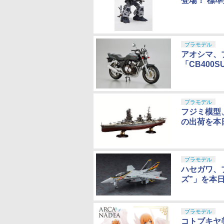
登場！ 標
プラモデル
アオシマ、
「CB400S
プラモデル
フジミ模型
の出荷を本
プラモデル
ハセガワ、プ
ズ”」を本
プラモデル
コトブキヤ