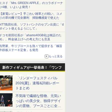
ミスド「Mrs. GREEN APPLE」のコラボドーナ
ツ4種、いよいよ発売！
【家電レビュー】手ごわい雑草との戦い、コメ
リの草刈機で完全勝利 掃除機感覚で使えた
NTT島田社長、ソフトバンクのセブン出資に「d
ポイント使えるようにして」
ドコモ前田社長が「ahamo40GB化は検証のた
め」、料金値上げへの考え方にも言及
吉野家、牛リブロースを熱々で提供する「極旨
牛鉄板ステーキ定食」を発売
もっと見る
新作フィギュアが一挙発表！「ワンフ
ェス2026[夏]」特集
「ワンダーフェスティバル
2026[夏]」速報&詳細レポー
トまとめ
不気味で繊細な怪物、元気い
っぱいの美少女、独得デザイ
ンの置物、ブースごとに全く
異なる世界が広がる一般ディ