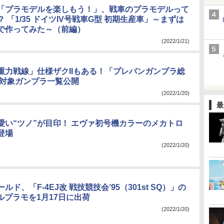
「プラモデルを楽しもう！」、戦車のプラモデルって
 「1/35 ドイツIV号戦車G型 初期生産車」～まずは
で作ってみた～（前編）
(2022/1/21)
重力戦線」仕様ザクIIもある！「プレバンガンプラ総
2」対象ガンプラ一覧公開
(2022/1/20)
最
愛い“ツノ”が目印！ エヴァ初号機カラーのメカトロ
登場
(2022/1/20)
ルド、「F-4EJ改 戦技競技会’95（301st SQ）」の
ールプラモを1月17日に出荷
(2022/1/20)