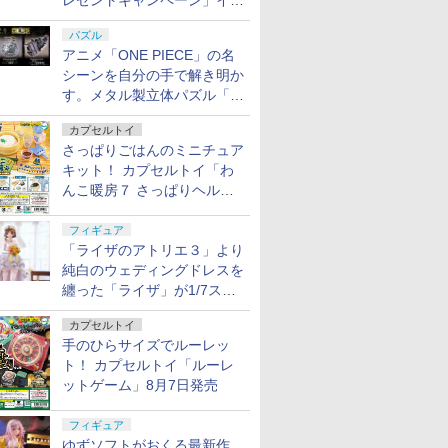
レゼントキャンペーン」イン
タビュー
パズル
アニメ「ONE PIECE」の名
シーンを自分の手で解き明か
す。メタル製立体パズル「は
ずる ONE PIECE」シリーズ
カプセルトイ
3種が登場
さっぱりごはんのミニチュア
キット！ カプセルトイ「わ
んこ暖房７ さっぱりヘルシ
ー料理」8月7日発売
フィギュア
「ライザのアトリエ３」より
純白のウェディングドレスを
纏った「ライザ」が1/7スケ
ールフィギュアで登場！
カプセルトイ
手のひらサイズでルーレッ
ト！ カプセルトイ「ルーレ
ットゲーム」8月7日発売
フィギュア
ゆずソフトがおくる最新作