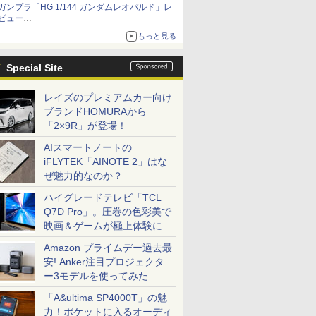
ガンプラ「HG 1/144 ガンダムレオパルド」レ
ビュー
『機動新世紀ガンダムX』30周年！インナーア
もっと見る
ームガトリングの変形機構まで再現し最新フォ
ーマットでキット化！
Special Site
レイズのプレミアムカー向け
ブランドHOMURAから
「2×9R」が登場！
AIスマートノートの
iFLYTEK「AINOTE 2」はな
ぜ魅力的なのか？
ハイグレードテレビ「TCL
Q7D Pro」。圧巻の色彩美で
映画＆ゲームが極上体験に
Amazon プライムデー過去最
安! Anker注目プロジェクタ
ー3モデルを使ってみた
「A&ultima SP4000T」の魅
力！ポケットに入るオーディ