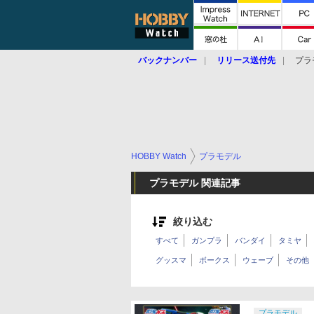
バックナンバー
リリース送付先
プラ
HOBBY Watch
プラモデル
プラモデル 関連記事
絞り込む
すべて
ガンプラ
バンダイ
タミヤ
グッスマ
ボークス
ウェーブ
その他
プラモデル