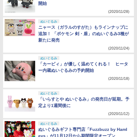
開始
(2020/11/28)
ぬいぐるみ
ニャース（ガラルのすがた）もラインナップに
追加！ 「ポケモン 剣・盾」のぬいぐるみ3種が
新たに発売
(2020/11/24)
ぬいぐるみ
「カービィ」が優しく温めてくれる！ ヒータ
ー内蔵ぬいぐるみの予約開始
(2020/11/18)
ぬいぐるみ
「いらすとや ぬいぐるみ」の発売日が延期。予
定より1週間後に
(2020/11/12)
ぬいぐるみ
ぬいぐるみギフト専門店「Fuzzbuzz by Haml
eys」が11月12日から期間限定オープン