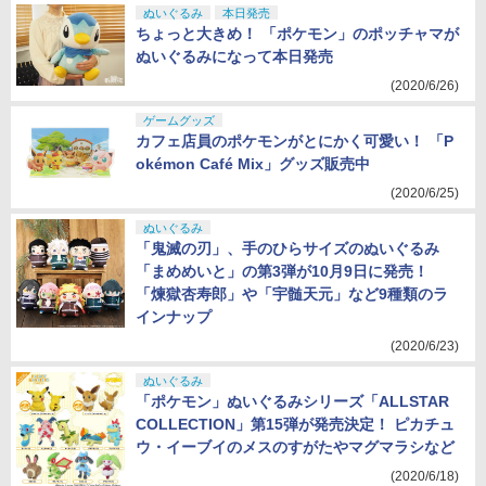
ぬいぐるみ
本日発売
ちょっと大きめ！ 「ポケモン」のポッチャマが
ぬいぐるみになって本日発売
(2020/6/26)
ゲームグッズ
カフェ店員のポケモンがとにかく可愛い！ 「P
okémon Café Mix」グッズ販売中
(2020/6/25)
ぬいぐるみ
「鬼滅の刃」、手のひらサイズのぬいぐるみ
「まめめいと」の第3弾が10月9日に発売！
「煉獄杏寿郎」や「宇髄天元」など9種類のラ
インナップ
(2020/6/23)
ぬいぐるみ
「ポケモン」ぬいぐるみシリーズ「ALLSTAR
COLLECTION」第15弾が発売決定！ ピカチュ
ウ・イーブイのメスのすがたやマグマラシなど
(2020/6/18)