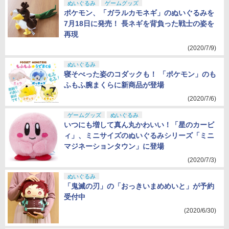
ぬいぐるみ
ゲームグッズ
ポケモン、「ガラルカモネギ」のぬいぐるみを
7月18日に発売！ 長ネギを背負った戦士の姿を
再現
(2020/7/9)
ぬいぐるみ
寝そべった姿のコダックも！ 「ポケモン」のも
ふもふ腕まくらに新商品が登場
(2020/7/6)
ゲームグッズ
ぬいぐるみ
いつにも増して真ん丸かわいい！「星のカービ
ィ」、ミニサイズのぬいぐるみシリーズ「ミニ
マジネーションタウン」に登場
(2020/7/3)
ぬいぐるみ
「鬼滅の刃」の「おっきいまめめいと」が予約
受付中
(2020/6/30)