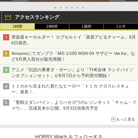
●
●
●
●
●
●
アクセスランキング
1時間
24時間
1週間
1カ月
管楽器キーホルダー！ カプセルトイ「楽器アピるチャーム」8月
6日発売
チューバ、テナサクなど5種各3色
Amazonにてガンプラ「MG 1/100 MSN-04 サザビー Ver.Ka」な
ど9月再入荷分が販売再開！
アニメ『伝説の勇者ダ・ガーン』より「THE合体 ランドバイソ
ンオプションセット」が8月7日から予約受付開始！
トミカから生まれた新たなヒーロー「トミカ クロスレスキュ
ー」発表！
詳細は後日公開予定
「聖戦士ダンバイン」よりハセガワのレジンキット「チャム・フ
ァウ」、完成見本が公開。9月3日頃発売予定
もっと見る
HOBBY Watch をフォローする