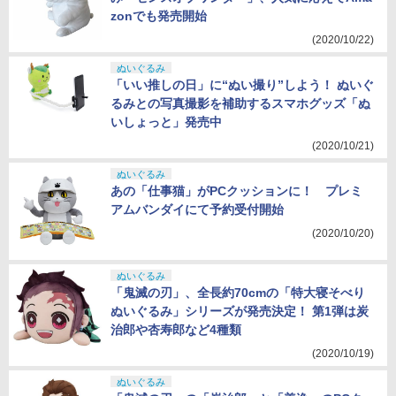
zonでも発売開始
(2020/10/22)
ぬいぐるみ
「いい推しの日」に“ぬい撮り”しよう！ ぬいぐ
るみとの写真撮影を補助するスマホグッズ「ぬ
いしょっと」発売中
(2020/10/21)
ぬいぐるみ
あの「仕事猫」がPCクッションに！ プレミ
アムバンダイにて予約受付開始
(2020/10/20)
ぬいぐるみ
「鬼滅の刃」、全長約70cmの「特大寝そべり
ぬいぐるみ」シリーズが発売決定！ 第1弾は炭
治郎や杏寿郎など4種類
(2020/10/19)
ぬいぐるみ