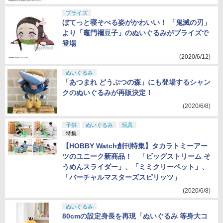
プライズ
ぼてっと寝そべる姿がかわいい！ 「鬼滅の刃」
より「竈門禰豆子」のぬいぐるみがプライズで
登場
(2020/6/12)
ぬいぐるみ
「あつまれ どうぶつの森」にも登場するシャン
クのぬいぐるみが再販決定！
(2020/6/8)
子供
ぬいぐるみ
玩具
特集
【HOBBY Watch創刊特集】タカラトミーアー
ツのユニーク新商品！ 「ビッグストリーム そ
うめんスライダー」、「ミミクリーペット」、
「バーチャルマスターズスピリッツ」
(2020/6/8)
ぬいぐるみ
80cmの設定身長を再現「ぬいぐるみ 等身大コ