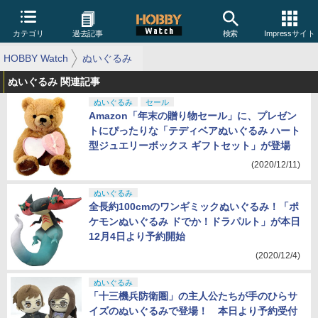
カテゴリ
過去記事
検索
Impressサイト
HOBBY Watch
ぬいぐるみ
ぬいぐるみ 関連記事
ぬいぐるみ
セール
Amazon「年末の贈り物セール」に、プレゼン
トにぴったりな「テディベアぬいぐるみ ハート
型ジュエリーボックス ギフトセット」が登場
(2020/12/11)
ぬいぐるみ
全長約100cmのワンギミックぬいぐるみ！「ポ
ケモンぬいぐるみ ドでか！ドラパルト」が本日
12月4日より予約開始
(2020/12/4)
ぬいぐるみ
「十三機兵防衛圏」の主人公たちが手のひらサ
イズのぬいぐるみで登場！ 本日より予約受付