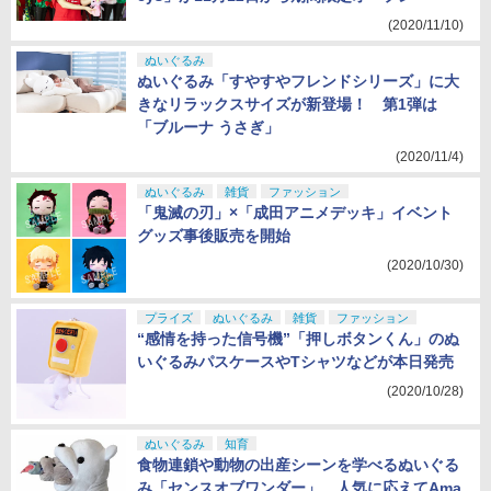
(2020/11/10)
ぬいぐるみ
ぬいぐるみ「すやすやフレンドシリーズ」に大
きなリラックスサイズが新登場！ 第1弾は
「ブルーナ うさぎ」
(2020/11/4)
ぬいぐるみ
雑貨
ファッション
「鬼滅の刃」×「成田アニメデッキ」イベント
グッズ事後販売を開始
(2020/10/30)
プライズ
ぬいぐるみ
雑貨
ファッション
“感情を持った信号機”「押しボタンくん」のぬ
いぐるみパスケースやTシャツなどが本日発売
(2020/10/28)
ぬいぐるみ
知育
食物連鎖や動物の出産シーンを学べるぬいぐる
み「センスオブワンダー」、人気に応えてAma