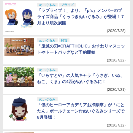
ぬいぐるみ
プライズ
「ラブライブ！」より、「μ's」メンバーのプ
ライズ商品「くっつきぬいぐるみ」が登場！ 7
月より順次展開
(2020/7/28)
ぬいぐるみ
雑貨
「鬼滅の刃×CRAFTHOLIC」おすわりマスコッ
トやトートバッグなど予約開始
(2020/7/22)
ぬいぐるみ
「いらすとや」の人気キャラ「うさぎ、いぬ、
ねこ、くま」の4匹がぬいぐるみに！
(2020/7/21)
ぬいぐるみ
「僕のヒーローアカデミアお掃除隊」が「にと
たん」ボールチェーン付ぬいぐるみシリーズで
8月登場！
(2020/7/12)