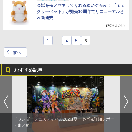
会話をモノマネしてくれるぬいぐるみ！ 「ミミ
クリーペット」が発売10周年でリニューアルさ
れ新発売
(2020/5/29)
1
…
4
5
6
前へ
おすすめ記事
「ワンダーフェスティバル2026[夏]」速報&詳細レポー
トまとめ