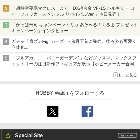
「超時空要塞マクロス」より「DX超合金 VF-1S バルキリー ロ
イ・フォッカースペシャル リバイバルVer.」本日発売！
「かっぱ寿司 キャンペーントミカ あそべる！くるま プレゼント
キャンペーン」インタビュー
子どもが楽しめるかっぱ寿司ならではの体験とコラボの楽しさを
ガチャ「肩ズンFig. カーズ」が8月下旬に発売。後ろ姿も可愛く
追求
立体化
ライトニング・マックィーンやメーターなど4種がラインナップ
「ブルアカ」、「バニーガーデン2」などグッスマ、マックスフ
ァクトリーの注目新作フィギュアが展示【ホビーメーカー合同展
示会】
もっと見る
HOBBY Watch をフォローする
Special Site