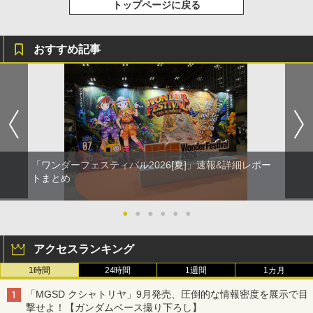
トップページに戻る
おすすめ記事
「ワンダーフェスティバル2026[夏]」速報&詳細レポー
トまとめ
●
●
●
●
●
●
アクセスランキング
1時間
24時間
1週間
1カ月
「MGSD クシャトリヤ」9月発売、圧倒的な情報密度を展示で目
撃せよ！【ガンダムベース撮り下ろし】