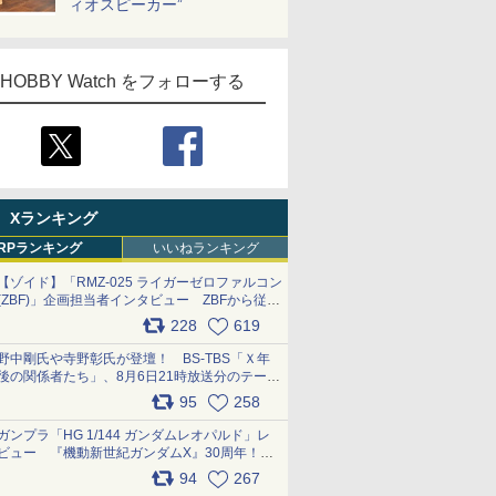
ィオスピーカー”
HOBBY Watch をフォローする
Xランキング
RPランキング
いいねランキング
【ゾイド】「RMZ-025 ライガーゼロファルコン
(ZBF)」企画担当者インタビュー ZBFから従来
デザインまで再現可能なボリューム満点のキッ
228
619
ト pic.x.com/6zOqQAQKkX
野中剛氏や寺野彰氏が登壇！ BS-TBS「Ｘ年
後の関係者たち」、8月6日21時放送分のテーマ
は「超合金」！ pic.x.com/uWyt1uyuFm
95
258
ガンプラ「HG 1/144 ガンダムレオパルド」レ
ビュー 『機動新世紀ガンダムX』30周年！イ
ンナーアームガトリングの変形機構まで再現し
94
267
最新フォーマットでキット化！