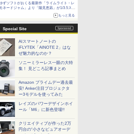
ゆずソフトがおくる最新作「ライムライト・レ
種がラインナップ
モネードジャム」より「陽見恵凪」が1/3.5スケ
ールフィギュアで登場！
もっと見る
メガネ姿も表現できるオプションパーツが付属
Special Site
AIスマートノートの
iFLYTEK「AINOTE 2」はな
ぜ魅力的なのか？
ソニーミラーレス一眼の大特
集！ 見どころ記事まとめ
Amazon プライムデー過去最
安! Anker注目プロジェクタ
ー3モデルを使ってみた
レイズのパワーデザインホイ
ール「M6」に新色登場!!
クリエイティブが作った2万
円台の“小さなピュアオーデ