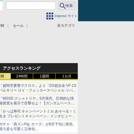
Impress サイト
全カテゴリ
材料
セール
アクセスランキング
時間
24時間
1週間
1カ月
「超時空要塞マクロス」より「DX超合金 VF-1S
バルキリー ロイ・フォッカースペシャル リバイ
バルVer.」本日発売！
「MGSD クシャトリヤ」9月発売、圧倒的な情
報密度を展示で目撃せよ！【ガンダムベース撮
り下ろし】
「かっぱ寿司 キャンペーントミカ あそべる！く
るま プレゼントキャンペーン」インタビュー
子どもが楽しめるかっぱ寿司ならではの体験と
ガチャ「肩ズンFig. カーズ」が8月下旬に発売。
コラボの楽しさを追求
後ろ姿も可愛く立体化
ライトニング・マックィーンやメーターなど4