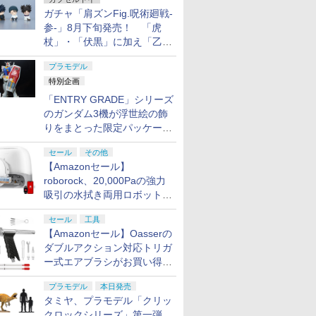
ガチャ「肩ズンFig.呪術廻戦-
参-」8月下旬発売！ 「虎
杖」・「伏黒」に加え「乙
骨」・「脹相」がラインナッ
プラモデル
プ
特別企画
「ENTRY GRADE」シリーズ
のガンダム3機が浮世絵の飾
りをまとった限定パッケージ
で8月29日に発売！ お土産
セール
その他
にもピッタリ!?【ガンダムベ
【Amazonセール】
ース撮り下ろし】
roborock、20,000Paの強力
吸引の水拭き両用ロボット掃
除機「Qrevo Curv 2 Flow」
セール
工具
がお買い得！
【Amazonセール】Oasserの
ダブルアクション対応トリガ
ー式エアブラシがお買い得価
格で登場！
プラモデル
本日発売
タミヤ、プラモデル「クリッ
クロックシリーズ」第一弾