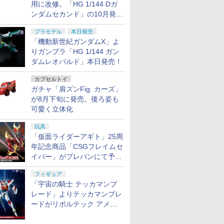
用に改修。「HG 1/144 Dガ
ンダムセカンド」の10月発送
分が予約受付中【ガンダムベ
プラモデル
本日発売
ース撮り下ろし】
「機動新世紀ガンダムX」よ
りガンプラ「HG 1/144 ガン
ダムレオパルド」本日発売！
カプセルトイ
ガチャ「肩ズンFig. カーズ」
が8月下旬に発売。後ろ姿も
可愛く立体化
玩具
「仮面ライダーアギト」25周
年記念商品「CSGフレイムセ
イバー」がプレバンにて予約
開始
フィギュア
「宇宙の騎士 テッカマンブ
レード」よりテッカマンブレ
ードがリボルテック アメイ
ジング・ヤマグチで商品化決