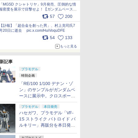
pic.x.com/nszPIDTpbg
「MGSD クシャトリヤ」9月発売、圧倒的な情
報密度を展示で目撃せよ！【ガンダムベース撮
り下ろし】 pic.x.com/3rPjsfk7qZ
57
200
【訃報】「超合金を創った男」、村上克司氏7
月20日に逝去 pic.x.com/HuiVoquDFE
54
133
もっと見る
新記事
プラモデル
特別企画
「RE/100 1/100 デナン・ゾ
ン」のサンプルがガンダムベ
ースに展示中。クロスボー
ン・バンガードの制式量産機
プラモデル
本日発売
が間もなく発送【ガンダムベ
ハセガワ、プラモデル「VF-
ース撮り下ろし】
1S ストライク バトロイド バ
ルキリー」再販分を本日発
売！
カプセルトイ