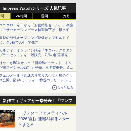
定
Impress Watchシリーズ 人気記事
時間
24時間
1週間
1カ月
ユニクロ、今日から「お盆特別セール」。涼感
シアサッカーワンピース待望値下げ、撥水ギア
ショーツは1990円に
東映の歴代オープニング映像がカプセルトイ
に。全5種で8月下旬発売
カルディ、オンライン限定「ネコバッグ＆タン
ブラーセット」を一般販売。7月の抽選販売の
当選無効分
はやぶさ50％オフの「新幹線eチケット（トク
だ値スペシャル28）」発売。秋冬乗車分、えき
ねっと限定
フェルメール《真珠の耳飾りの少女》展のグッ
ズ公開。図録/ミッフィー/葬送のフリーレンほ
か、注目ブランドコラボが実現
もっと見る
新作フィギュアが一挙発表！「ワンフ
ェス2026[夏]」特集
「ワンダーフェスティバル
2026[夏]」速報&詳細レポー
トまとめ