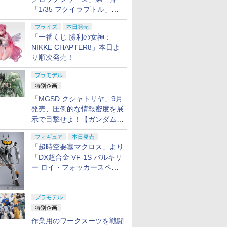
「1/35 フクイラプトル」本
日発売！
プライズ
本日発売
「一番くじ 勝利の女神：
NIKKE CHAPTER8」本日よ
り順次発売！
プラモデル
特別企画
「MGSD クシャトリヤ」9月
発売、圧倒的な情報密度を展
示で目撃せよ！【ガンダムベ
ース撮り下ろし】
フィギュア
本日発売
「超時空要塞マクロス」より
「DX超合金 VF-1S バルキリ
ー ロイ・フォッカースペシ
ャル リバイバルVer.」本日発
売！
プラモデル
特別企画
作業用のワークスーツを戦闘