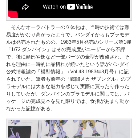
そんなオーラバトラーの立体化は、当時の技術では難
易度がかなり高かったようで、バンダイからもプラモデ
ルは発売されたものの、1983年5月発売のシリーズ第1弾
「1/72 ダンバイン」はその完成度がユーザーから不評
で、後に頭部や翅など一部パーツの金型が改修され、そ
れを理由に一時的に品切れが続いたという話がバンダイ
公式情報誌の「模型情報」（Vol.48 1983年8月号）に記
されていた。筆者も前年の「戦闘メカ ザブングル」のプ
ラモデルには大きな魅力を感じて実際に買ったり作った
りしていたが、ダンバインのプラモデルに関しては、パ
ッケージの完成見本を見た限りでは、食指があまり動か
なかった記憶がある。