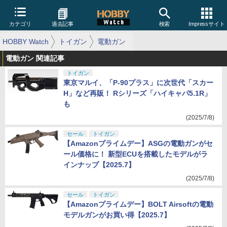
カテゴリ
過去記事
検索
Impressサイト
HOBBY Watch
トイガン
電動ガン
電動ガン 関連記事
トイガン
東京マルイ、「P-90プラス」に次世代「スカー
H」など再販！ Rシリーズ「ハイキャパ5.1R」
も
(2025/7/8)
セール
トイガン
【Amazonプライムデー】ASGの電動ガンがセ
ール価格に！ 新型ECUを搭載したモデルがラ
インナップ【2025.7】
(2025/7/8)
セール
トイガン
【Amazonプライムデー】BOLT Airsoftの電動
モデルガンがお買い得【2025.7】