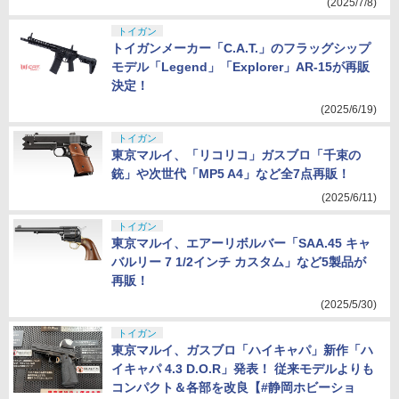
(2025/7/8)
トイガン
トイガンメーカー「C.A.T.」のフラッグシップ
モデル「Legend」「Explorer」AR-15が再販
決定！
(2025/6/19)
トイガン
東京マルイ、「リコリコ」ガスブロ「千束の
銃」や次世代「MP5 A4」など全7点再販！
(2025/6/11)
トイガン
東京マルイ、エアーリボルバー「SAA.45 キャ
バルリー 7 1/2インチ カスタム」など5製品が
再販！
(2025/5/30)
トイガン
東京マルイ、ガスブロ「ハイキャパ」新作「ハ
イキャパ 4.3 D.O.R」発表！ 従来モデルよりも
コンパクト＆各部を改良【#静岡ホビーショ