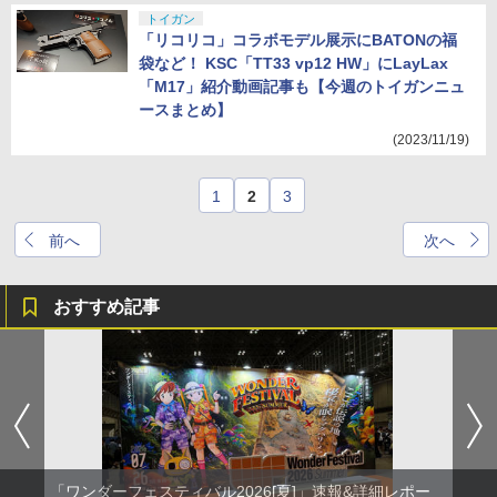
トイガン
「リコリコ」コラボモデル展示にBATONの福
袋など！ KSC「TT33 vp12 HW」にLayLax
「M17」紹介動画記事も【今週のトイガンニュ
ースまとめ】
(2023/11/19)
1
2
3
前へ
次へ
おすすめ記事
「ワンダーフェスティバル2026[夏]」速報&詳細レポー