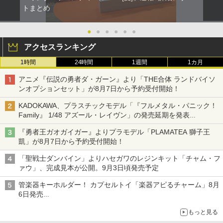
トまとめ
●
●
●
●
●
●
アクセスランキング
1時間
24時間
1週間
1カ月
アニメ『伝説の勇者ダ・ガーン』より「THE合体 ランドバイソ
ンオプションセット」が8月7日から予約受付開始！
KADOKAWA、プラスチックモデル「『フルメタル・パニック！
Family』 1/48 アズール・レイヴン」の発売延期を発表
8月から9月に延期
『勇者王ガオガイガー』よりプラモデル「PLAMATEA 獅子王
凱」が8月7日から予約受付開始！
「聖戦士ダンバイン」よりハセガワのレジンキット「チャム・フ
ァウ」、完成見本が公開。9月3日頃発売予定
管楽器キーホルダー！ カプセルトイ「楽器アピるチャーム」8月
6日発売
チューバ、テナサクなど5種各3色
もっと見る