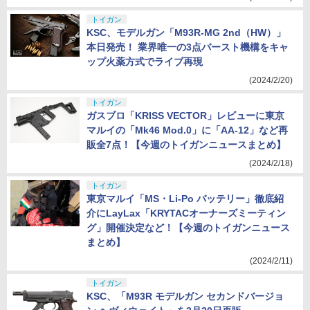
トイガン
KSC、モデルガン「M93R-MG 2nd（HW）」
本日発売！ 業界唯一の3点バースト機構をキャ
ップ火薬方式でライブ再現
(2024/2/20)
トイガン
ガスブロ「KRISS VECTOR」レビューに東京
マルイの「Mk46 Mod.0」に「AA-12」など再
販全7点！【今週のトイガンニュースまとめ】
(2024/2/18)
トイガン
東京マルイ「MS・Li-Po バッテリー」徹底紹
介にLayLax「KRYTACオーナーズミーティン
グ」開催決定など！【今週のトイガンニュース
まとめ】
(2024/2/11)
トイガン
KSC、「M93R モデルガン セカンドバージョ