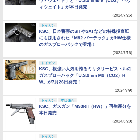
ヴィウェイト」と「U.S.9mmM9（CO2） ヘヴ
ィウェイト」が本日発売
(2024/7/26)
トイガン
KSC、日本警察のSITやSATなどの特殊捜査班
にも採用された「M92 バーテック」がHW仕様
のガスブローバックで登場！
(2024/7/16)
トイガン
KSC、根強い人気を誇るミリタリーピストルの
ガスブローバック「U.S.9mm M9（CO2）H
W」が7月26日発売！
(2024/7/9)
トイガン
本日発売
KSC、ガスガン「M93Rll（HW）」再生産分を
本日発売
(2024/6/28)
トイガン