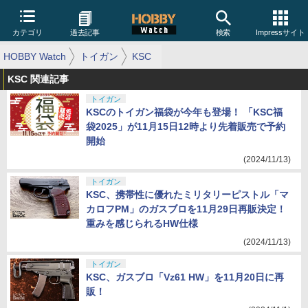
カテゴリ
過去記事
検索
Impressサイト
HOBBY Watch
トイガン
KSC
KSC 関連記事
トイガン
KSCのトイガン福袋が今年も登場！ 「KSC福
袋2025」が11月15日12時より先着販売で予約
開始
(2024/11/13)
トイガン
KSC、携帯性に優れたミリタリーピストル「マ
カロフPM」のガスブロを11月29日再販決定！
重みを感じられるHW仕様
(2024/11/13)
トイガン
KSC、ガスブロ「Vz61 HW」を11月20日に再
販！