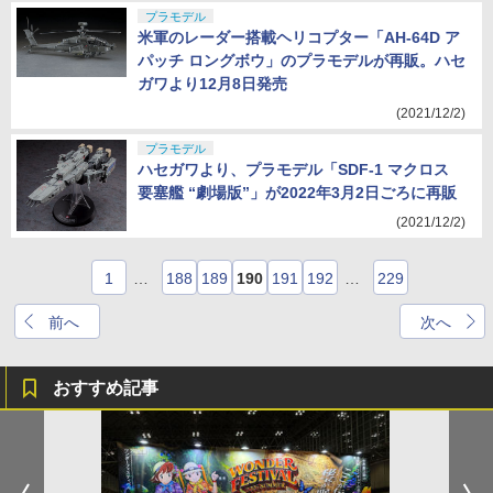
プラモデル
米軍のレーダー搭載ヘリコプター「AH-64D ア
パッチ ロングボウ」のプラモデルが再販。ハセ
ガワより12月8日発売
(2021/12/2)
プラモデル
ハセガワより、プラモデル「SDF-1 マクロス
要塞艦 “劇場版”」が2022年3月2日ごろに再販
(2021/12/2)
1
…
188
189
190
191
192
…
229
前へ
次へ
おすすめ記事