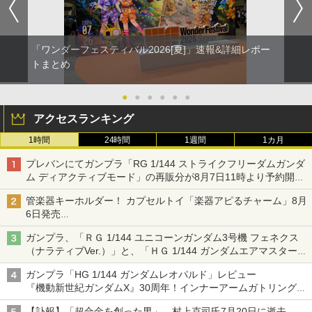
「ワンダーフェスティバル2026[夏]」速報&詳細レポー
トまとめ
●
●
●
●
●
●
アクセスランキング
1時間
24時間
1週間
1カ月
プレバンにてガンプラ「RG 1/144 ストライクフリーダムガンダ
ム ディアクティブモード」の再販分が8月7日11時より予約開
始！
管楽器キーホルダー！ カプセルトイ「楽器アピるチャーム」8月
6日発売
チューバ、テナサクなど5種各3色
ガンプラ、「ＲＧ 1/144 ユニコーンガンダム3号機 フェネクス
（ナラティブVer.）」と、「ＨＧ 1/144 ガンダムエアマスターバ
ースト」再販
ガンプラ「HG 1/144 ガンダムレオパルド」レビュー
『機動新世紀ガンダムX』30周年！インナーアームガトリングの
変形機構まで再現し最新フォーマットでキット化！
【訃報】「超合金を創った男」、村上克司氏7月20日に逝去