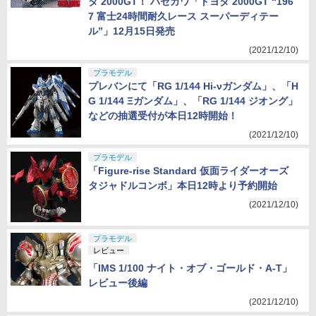
タ 2000GT！ ハセガワ「トヨタ 2000GT “196
7 富士24時間耐久レース スーパーディテー
ル”」12月15日発売
(2021/12/10)
プラモデル
プレバンにて「RG 1/144 Hi-νガンダム」、「H
G 1/144 Ξガンダム」、「RG 1/144 ジオング」
などの抽選受付が本日12時開始！
(2021/12/10)
プラモデル
「Figure-rise Standard 仮面ライダーオーズ
タジャドルコンボ」本日12時より予約開始
(2021/12/10)
プラモデル
レビュー
「IMS 1/100 ナイト・オブ・ゴールド・A-T」
レビュー後編
(2021/12/10)