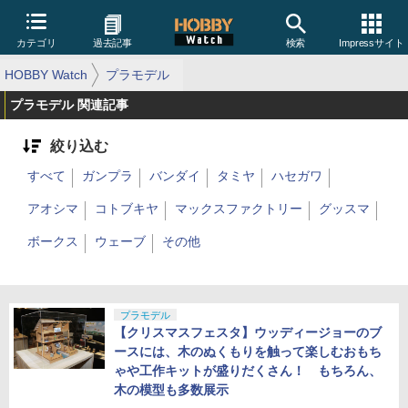
カテゴリ
過去記事
検索
Impressサイト
HOBBY Watch
プラモデル
プラモデル 関連記事
絞り込む
すべて
ガンプラ
バンダイ
タミヤ
ハセガワ
アオシマ
コトブキヤ
マックスファクトリー
グッスマ
ボークス
ウェーブ
その他
プラモデル
【クリスマスフェスタ】ウッディージョーのブ
ースには、木のぬくもりを触って楽しむおもち
ゃや工作キットが盛りだくさん！ もちろん、
木の模型も多数展示