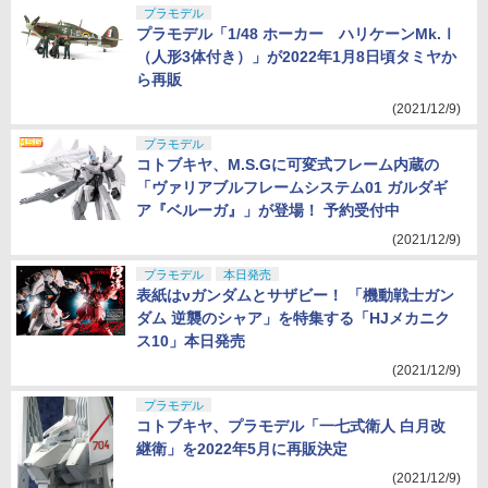
プラモデル
プラモデル「1/48 ホーカー ハリケーンMk.Ⅰ
（人形3体付き）」が2022年1月8日頃タミヤか
ら再販
(2021/12/9)
プラモデル
コトブキヤ、M.S.Gに可変式フレーム内蔵の
「ヴァリアブルフレームシステム01 ガルダギ
ア『ベルーガ』」が登場！ 予約受付中
(2021/12/9)
プラモデル
本日発売
表紙はνガンダムとサザビー！ 「機動戦士ガン
ダム 逆襲のシャア」を特集する「HJメカニク
ス10」本日発売
(2021/12/9)
プラモデル
コトブキヤ、プラモデル「一七式衛人 白月改
継衛」を2022年5月に再販決定
(2021/12/9)