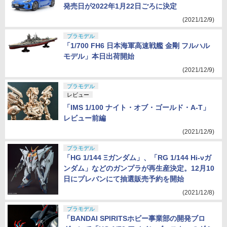
発売日が2022年1月22日ごろに決定
(2021/12/9)
プラモデル
「1/700 FH6 日本海軍高速戦艦 金剛 フルハル
モデル」本日出荷開始
(2021/12/9)
プラモデル
レビュー
「IMS 1/100 ナイト・オブ・ゴールド・A-T」
レビュー前編
(2021/12/9)
プラモデル
「HG 1/144 Ξガンダム」、「RG 1/144 Hi-νガ
ンダム」などのガンプラが再生産決定。12月10
日にプレバンにて抽選販売予約を開始
(2021/12/8)
プラモデル
「BANDAI SPIRITSホビー事業部の開発ブロ