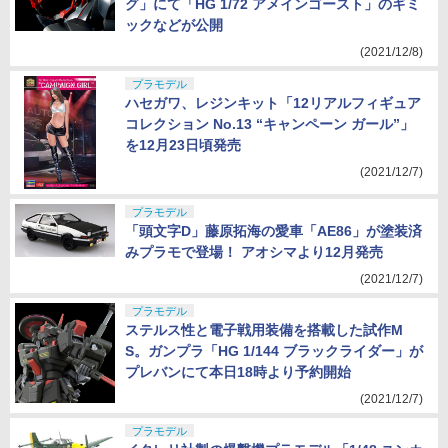
グ」にて「HG 1/72 アメインゴースト」のギミ
ックなどが公開
(2021/12/8)
プラモデル
ハセガワ、レジンキット「12リアルフィギュア
コレクション No.13 “キャンペーン ガール”」
を12月23日頃発売
(2021/12/7)
プラモデル
「頭文字D」藤原拓海の愛車「AE86」が塗装済
みプラモで登場！ アオシマより12月発売
(2021/12/7)
プラモデル
ステルス性と電子戦用装備を搭載した試作M
S。ガンプラ「HG 1/144 ブラックライダー」が
プレバンにて本日18時より予約開始
(2021/12/7)
プラモデル