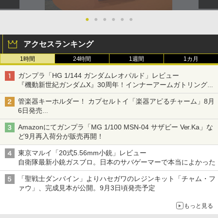
●
●
●
●
●
●
アクセスランキング
1時間
24時間
1週間
1カ月
ガンプラ「HG 1/144 ガンダムレオパルド」レビュー
『機動新世紀ガンダムX』30周年！インナーアームガトリングの
変形機構まで再現し最新フォーマットでキット化！
管楽器キーホルダー！ カプセルトイ「楽器アピるチャーム」8月
6日発売
チューバ、テナサクなど5種各3色
Amazonにてガンプラ「MG 1/100 MSN-04 サザビー Ver.Ka」な
ど9月再入荷分が販売再開！
東京マルイ「20式5.56mm小銃」レビュー
自衛隊最新小銃ガスブロ。日本のサバゲーマーで本当によかった
「聖戦士ダンバイン」よりハセガワのレジンキット「チャム・フ
ァウ」、完成見本が公開。9月3日頃発売予定
もっと見る