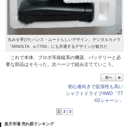
丸みを帯びたハンス・ムートらしいデザイン。デジタルカメラ
「MINOLTA α-7700i」にも共通するデザインが魅力だ
これで本体、プロポ等操縦系の機器、バッテリーと必
要な部品はそろった。次ページで組み立てていこう。
次へ
初心者向きで拡張性も高い
シャフトドライブ4WD「TT
-02シャーシ」
1
2
3
楽天市場 売れ筋ランキング