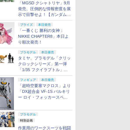
「MGSD クシャトリヤ」9月
発売、圧倒的な情報密度を展
示で目撃せよ！【ガンダムベ
ース撮り下ろし】
プライズ
本日発売
「一番くじ 勝利の女神：
NIKKE CHAPTER8」本日よ
り順次発売！
プラモデル
本日発売
タミヤ、プラモデル「クリッ
クロックシリーズ」第一弾
「1/35 フクイラプトル」本
日発売！
フィギュア
本日発売
「超時空要塞マクロス」より
「DX超合金 VF-1S バルキリ
ー ロイ・フォッカースペシ
ャル リバイバルVer.」本日発
売！
プラモデル
特別企画
作業用のワークスーツを戦闘