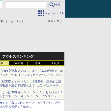
Impress サイト
全カテゴリ
材料
セール
アクセスランキング
時間
24時間
1週間
1カ月
「超時空要塞マクロス」より「DX超合金 VF-1S
バルキリー ロイ・フォッカースペシャル リバイ
バルVer.」本日発売！
「MGSD クシャトリヤ」9月発売、圧倒的な情
報密度を展示で目撃せよ！【ガンダムベース撮
り下ろし】
「かっぱ寿司 キャンペーントミカ あそべる！く
るま プレゼントキャンペーン」インタビュー
子どもが楽しめるかっぱ寿司ならではの体験と
ガチャ「肩ズンFig. カーズ」が8月下旬に発売。
コラボの楽しさを追求
後ろ姿も可愛く立体化
ライトニング・マックィーンやメーターなど4