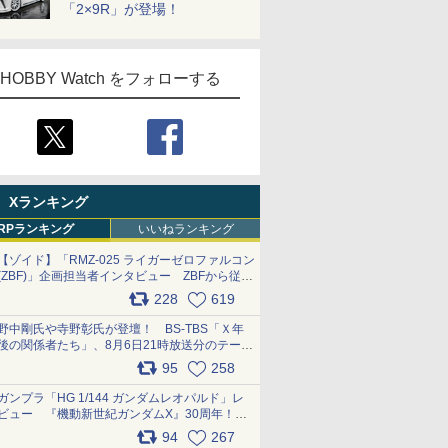
「2×9R」が登場！
HOBBY Watch をフォローする
Xランキング
RPランキング
いいねランキング
【ゾイド】「RMZ-025 ライガーゼロファルコン
(ZBF)」企画担当者インタビュー ZBFから従来
デザインまで再現可能なボリューム満点のキッ
228
619
ト pic.x.com/6zOqQAQKkX
野中剛氏や寺野彰氏が登壇！ BS-TBS「Ｘ年
後の関係者たち」、8月6日21時放送分のテーマ
は「超合金」！ pic.x.com/uWyt1uyuFm
95
258
ガンプラ「HG 1/144 ガンダムレオパルド」レ
ビュー 『機動新世紀ガンダムX』30周年！イ
ンナーアームガトリングの変形機構まで再現し
94
267
最新フォーマットでキット化！