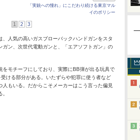
「実銃への憧れ」にこだわり続ける東京マル
イのポリシー
1
2
3
、人気の高いガスブローバックハンドガンをスタ
ンガン、次世代電動ガンと、「エアソフトガン」の
をモチーフにしており、実際にBB弾が出る玩具で
解を受ける部分がある。いたずらや犯罪に使う者など
つ人もいる。だからこそメーカーはこう言った偏見
る。