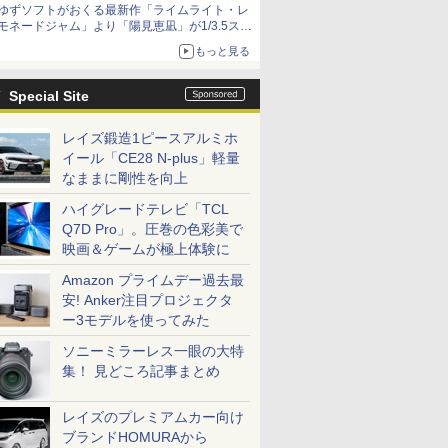
ゆずソフトがおくる最新作「ライムライト・レ
種がラインナップ
モネードジャム」より「陽見恵凪」が1/3.5スケ
ールフィギュアで登場！
もっと見る
メガネ姿も表現できるオプションパーツが付属
Special Site
レイズ鍛造1ピースアルミホ
イール「CE28 N-plus」軽量
なままに剛性を向上
ハイグレードテレビ「TCL
Q7D Pro」。圧巻の色彩美で
映画＆ゲームが極上体験に
Amazon プライムデー過去最
安! Anker注目プロジェクタ
ー3モデルを使ってみた
ソニーミラーレス一眼の大特
集！ 見どころ記事まとめ
レイズのプレミアムカー向け
ブランドHOMURAから