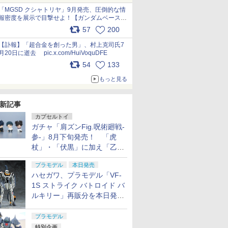
pic.x.com/nszPIDTpbg
「MGSD クシャトリヤ」9月発売、圧倒的な情
報密度を展示で目撃せよ！【ガンダムベース撮
り下ろし】 pic.x.com/3rPjsfk7qZ
57
200
【訃報】「超合金を創った男」、村上克司氏7
月20日に逝去 pic.x.com/HuiVoquDFE
54
133
もっと見る
新記事
カプセルトイ
ガチャ「肩ズンFig.呪術廻戦-
参-」8月下旬発売！ 「虎
杖」・「伏黒」に加え「乙
骨」・「脹相」がラインナッ
プラモデル
本日発売
プ
ハセガワ、プラモデル「VF-
1S ストライク バトロイド バ
ルキリー」再販分を本日発
売！
プラモデル
特別企画