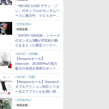
「RE/100 1/100 デナン・ゾ
ン」のサンプルがガンダムベ
ースに展示中。クロスボー
ン・バンガードの制式量産機
プラモデル
が間もなく発送【ガンダムベ
特別企画
ース撮り下ろし】
「ENTRY GRADE」シリーズ
のガンダム3機が浮世絵の飾
りをまとった限定パッケージ
で8月29日に発売！ お土産
セール
その他
にもピッタリ!?【ガンダムベ
【Amazonセール】
ース撮り下ろし】
roborock、20,000Paの強力
吸引の水拭き両用ロボット掃
除機「Qrevo Curv 2 Flow」
セール
工具
がお買い得！
【Amazonセール】Oasserの
ダブルアクション対応トリガ
ー式エアブラシがお買い得価
格で登場！
プラモデル
特別企画