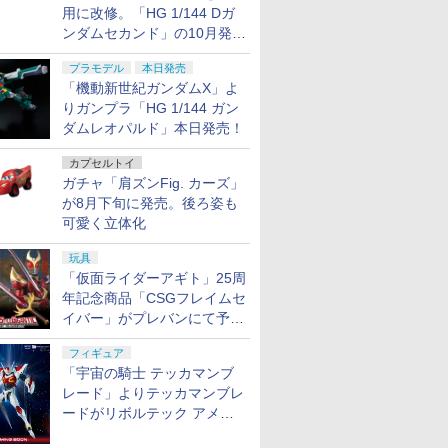
用に改修。「HG 1/144 Dガ
ンダムセカンド」の10月発送
分が予約受付中【ガンダムベ
プラモデル
本日発売
ース撮り下ろし】
「機動新世紀ガンダムX」よ
りガンプラ「HG 1/144 ガン
ダムレオパルド」本日発売！
カプセルトイ
ガチャ「肩ズンFig. カーズ」
が8月下旬に発売。後ろ姿も
可愛く立体化
玩具
「仮面ライダーアギト」25周
年記念商品「CSGフレイムセ
イバー」がプレバンにて予約
開始
フィギュア
「宇宙の騎士 テッカマンブ
レード」よりテッカマンブレ
ードがリボルテック アメイ
ジング・ヤマグチで商品化決