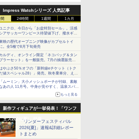
定
Impress Watchシリーズ 人気記事
時間
24時間
1週間
1カ月
ユニクロ、今日から「お盆特別セール」。涼感
シアサッカーワンピース待望値下げ、撥水ギア
ショーツは1990円に
東映の歴代オープニング映像がカプセルトイ
に。全5種で8月下旬発売
カルディ、オンライン限定「ネコバッグ＆タン
ブラーセット」を一般販売。7月の抽選販売の
当選無効分
はやぶさ50％オフの「新幹線eチケット（トク
だ値スペシャル28）」発売。秋冬乗車分、えき
ねっと限定
「ムーミン」大小メッシュポーチが付録、素敵
なあの人 11月号。中身が見やすく、温泉スパに
も使える
もっと見る
新作フィギュアが一挙発表！「ワンフ
ェス2026[夏]」特集
「ワンダーフェスティバル
2026[夏]」速報&詳細レポー
トまとめ