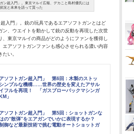
ガン超入門」。東京マルイ広報、デカこと島村優氏には
状況と未来を語って貰った
超入門」。銃の玩具であるエアソフトガンとはど
ガン、ウエイトを動かして銃の反動を再現した次世
り、東京マルイの商品がどのようにファンを獲得し
、エアソフトガンファンも感心させられる濃い内容
きたい。
アソフトガン超入門」 第6回：木製のストッ
シンプルな機構……世界の歴史を変えたアサル
イフルを再現！ 「ガスブローバックマシンガ
AKM」
アソフトガン超入門」 第5回：ショットガンな
はの“散弾”をエアガンでいかに表現するか？
制御など最新技術で挑む電動オートショットガ