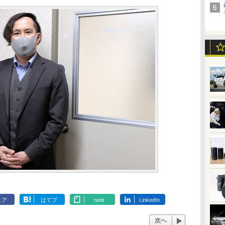
ェア
はてブ
note
LinkedIn
次へ