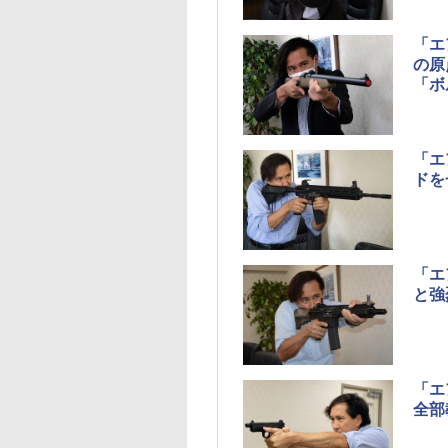
「エ
の原
「ボ
「エ
ドを
「エ
と強
「エ
全部