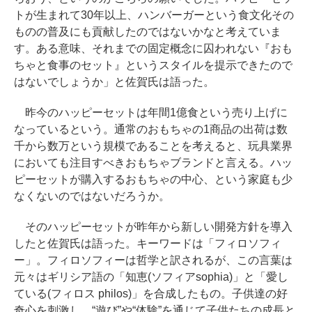
トが生まれて30年以上、ハンバーガーという食文化その
ものの普及にも貢献したのではないかなと考えていま
す。ある意味、それまでの固定概念に囚われない『おも
ちゃと食事のセット』というスタイルを提示できたので
はないでしょうか」と佐賀氏は語った。
昨今のハッピーセットは年間1億食という売り上げに
なっているという。通常のおもちゃの1商品の出荷は数
千から数万という規模であることを考えると、玩具業界
においても注目すべきおもちゃブランドと言える。ハッ
ピーセットが購入するおもちゃの中心、という家庭も少
なくないのではないだろうか。
そのハッピーセットが昨年から新しい開発方針を導入
したと佐賀氏は語った。キーワードは「フィロソフィ
ー」。フィロソフィーは哲学と訳されるが、この言葉は
元々はギリシア語の「知恵(ソフィアsophia)」と「愛し
ている(フィロス philos)」を合成したもの。子供達の好
奇心を刺激し、“遊び”や“体験”を通じて子供たちの成長と