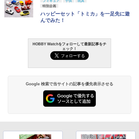
タカラトミー(TAKARA TOMY) T-SPAR
BANDAI SPIRITS(バンダイ スピリッツ)
東京マルイ(TOKYO MARUI) No.25 コル
タミヤ クラフトツールシリーズ No.123
フィギュア
子供
玩具
1
1
1
1
K トランスフォーマー ニューレジェンズ
30MS SIS-J00 メルンジャ[カラーA] 色
ト ガバメント HG 18歳以上エアーHOP
先細薄刃ニッパー (ゲートカット用) プラ
特別企画
￥280
NL-07 サウンドウェーブ 可動フィギュア
分け済みプラモデル
ハンドガン
モデル用工具 74123
ハッピーセット「トミカ」を一足先に遊
タミヤ 【RC限定】WR-02 ドライバー人
んでみた！
2
￥4,440
￥4,200
￥3,384
￥2,781
形セット（全身タイプ）【54496】 ラジ
SUREFIRE（シュアファイア）純正3Vリ
コンパーツ
2
チウム電池 SF123A 1個入り
￥528
HOBBY Watchをフォローして最新記事をチ
TAMASHII NATIONS S.H.フィギュアー
HG 機動戦士ガンダム00 グラハム専用ユ
東京マルイ (TOKYO MARUI) ガスブロー
LOCTITE(ロックタイト) シールはがし
2
2
2
2
￥650
ェック！
ツ（真骨彫製法） 仮面ライダーBLACK
ニオンフラッグカスタム 1/144スケール
バックマシンガン No.14 20式 5.56mm
プレミアム 220ml
RX 約150mm PVC&ABS&布製 塗装済み
色分け済みプラモデル
小銃 18歳以上 ガスブローバック
可動フィギュア
￥962
アンパンマン おふろでピタッと！DXお
3
￥1,850
￥193,900
【エントリー最大10倍＆3％クーポン】
もちゃ こども 子供 知育 勉強 3歳
3
￥11,000
【メール便送料250円】東京マルイ パー
フェクトヒット ベアリング研磨 0.2gBB
￥1,302
Google 検索で当サイトの記事を優先表示させる
（3200発入り） 【あす楽】
GSIクレオス Mr.トップコート 水性プレ
BANDAI SPIRITS(バンダイ スピリッツ)
東京マルイ No.10 ハイキャパ5.1 10歳以
3
3
3
ミアムトップコートスプレー 光沢 88ml
TAMASHII NATIONS S.H.フィギュアー
HGAW 機動新世紀ガンダムX ガンダムエ
上 電動ブローバック フルオート
3
￥930
ホビー用仕上材 B601
ツ ONE PIECE シャンクス -マリンフォ
アマスター 1/144スケール 色分け済みプ
ード頂上決戦- 約165mm PVC&ABS&布
ラモデル
￥3,815
アンパンマン クルクルふろっピューおも
4
製 塗装済み可動フィギュア
￥748
ちゃ こども 子供 知育 勉強 1歳6ヶ月
￥3,732
モデルガン専用 5mmキャップ火薬（100
4
￥8,918
発入）（カネキャップ）【マルシン カネ
￥1,500
東京マルイ(TOKYO MARUI) No.21 H&K
コ】【モデルガン】
4
タミヤ(TAMIYA) メイクアップ材シリー
USP HG 18歳以上エアーHOPハンドガン
4
ズ No.3 タミヤセメント(角びん) 40ml 模