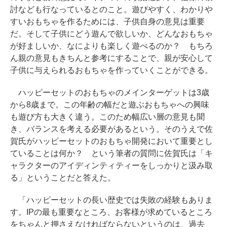
討なども行なっているとのこと。遊びやすく、わかりや
すいおもちゃを作るためには、子供自身の意見は重要
だ。そして子供にどう遊んで欲しいか、どんなおもちゃ
が好ましいか、なによりも楽しく遊べるのか？ もちろ
ん親の意見もきちんと参考にすることで、親が安心して
子供に与えられるおもちゃを作っていくことができる。
ハッピーセットのおもちゃのメインターゲットは3歳
から8歳まで。この年齢の幅だと遊ぶおもちゃへの興味
も遊び方も大きく違う。このため幅広い層の意見も聞
き、バランスを考える必要があるという。そのうえで佐
賀氏がハッピーセットのおもちゃ開発において重要とし
ていることは何か？ という筆者の質問に佐賀氏は「キ
ャラクターのアイディンティティーをしっかりと汲み取
る」ということだと答えた。
「ハッピーセットの長い歴史では失敗の経験もありま
す。IPの最も重要なところ、お客様が求めているところ
をちゃんと押さえなければならないというのは、過去