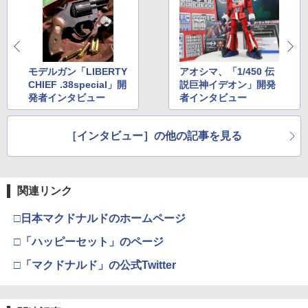
BANDAI SPIRITS(バンダイ スピリッツ)
4
￥561
型用接着剤 87003
TAMASHII NATIONS S.H.フィギュアー
HGUC 機動戦士ガンダム ザクI(黒い三連
￥3,409
4
ツ 攻殻機動隊 THE GHOST IN THE SHE
星仕様) 1/144スケール 色分け済みプラ
タミヤ ミニ4駆REV ジオグライダー(FM-
5
LL 草薙素子 約140mm PVC&ABS製 塗
モデル
￥184
A) 18716
装済み可動フィギュア
【P5倍以上！全商品！8/4 20:00から】
5
￥2,100
東京マルイ No.2 ワルサーP38 10歳以上
￥1,505
カネキャップ 害獣駆除 熊よけ 害獣脅し
5
モデルガン「LIBERTY
アオシマ、「1/450 伝
￥9,618
エアーHOPハンドガン 手動
鳥害対策 ビッグバン ピストル用 8連発
CHIEF .38special」開
説巨神イデオン」開発
GSIクレオス Mr.トップコート 水性プレ
5
かんしゃく玉 花火 火薬 96発×6＝576発
ミアムトップコートスプレー つや消し 8
発者インタビュー
者インタビュー
爆音 モデルガン 発火 銃 スターターピス
￥2,710
8ml ホビー用仕上材 B603
BANDAI SPIRITS(バンダイ スピリッツ)
トル 運動会 日本製 送料無料
5
TAMASHII NATIONS S.H.フィギュアー
HGUC 1/144 ザクII (ガルマ専用機) (機動
5
ツ 呪術廻戦 伏黒甚爾 約155mm PVC&A
戦士ガンダム)
￥710
［インタビュー］の他の記事を見る
￥1,180
BS製 塗装済み可動フィギュア
￥2,880
￥13,350
関連リンク
□日本マクドナルドのホームページ
□「ハッピーセット」のページ
□「マクドナルド」の公式Twitter