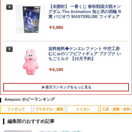
【特典】Figure-rise Standard 『機動戦
【未開封】 一番くじ 春秋戦国大戦キン
4
4
士ガンダム 水星の魔女』 チュアチュリ
グダム The Animation 知と武の両輪 B
ー・パンランチ (プラモデル)(スレッタ
賞 バジオウ MASTERLISE フィギュア
クリアスタンド)
￥5,980
￥4,180
送料無料◆ケンエレファント 中空工房
5
HG 機動戦士ガンダム 鉄血のオルフェン
むにゅのソフビフィギュア プクプク い
5
ズ ガンダムバエル 1/144スケール 色分け
ちごミルク 【10月予約】
済みプラモデル
￥6,180
￥4,210
楽天ランキングをもっと見る
Amazon ホビーランキング
フィギュア
プラモデル・模型
トイガン
工具・塗装・材料
【エントリー最大10倍＆3％クーポン】
タミヤ タミヤモリブデングリス【8702
1
1
【メール便送料250円】東京マルイ ファ
2】
編集部のおすすめ記事
イネスト BB弾 0.12g 800発入 天然由来
成分P-Life配合
￥360