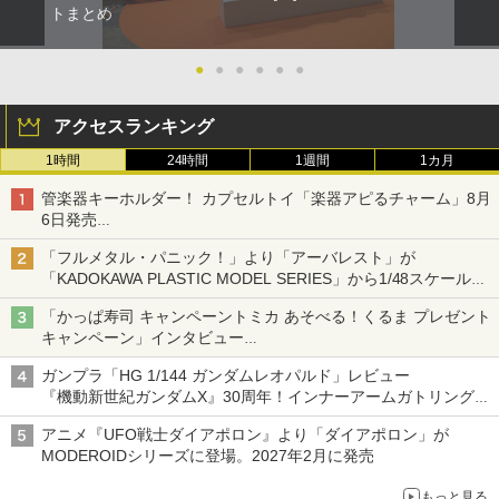
トまとめ
●
●
●
●
●
●
アクセスランキング
1時間
24時間
1週間
1カ月
管楽器キーホルダー！ カプセルトイ「楽器アピるチャーム」8月
6日発売
チューバ、テナサクなど5種各3色
「フルメタル・パニック！」より「アーバレスト」が
「KADOKAWA PLASTIC MODEL SERIES」から1/48スケールで
登場！
「かっぱ寿司 キャンペーントミカ あそべる！くるま プレゼント
キャンペーン」インタビュー
子どもが楽しめるかっぱ寿司ならではの体験とコラボの楽しさを
ガンプラ「HG 1/144 ガンダムレオパルド」レビュー
追求
『機動新世紀ガンダムX』30周年！インナーアームガトリングの
変形機構まで再現し最新フォーマットでキット化！
アニメ『UFO戦士ダイアポロン』より「ダイアポロン」が
MODEROIDシリーズに登場。2027年2月に発売
もっと見る