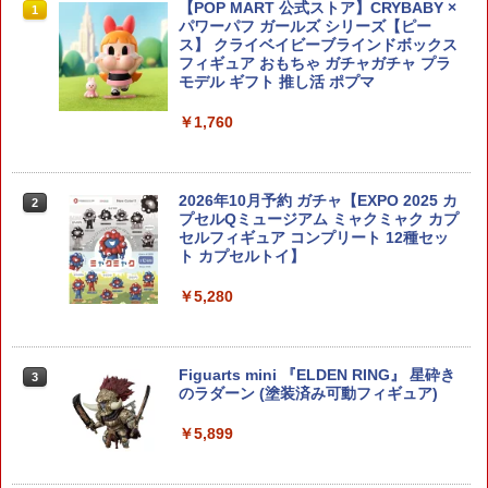
タミヤ ミニ四駆特別企画(パーツ) HGカ
【POP MART 公式ストア】CRYBABY ×
1
1
ーボンリヤワイドステー (3mm) T95257
パワーパフ ガールズ シリーズ【ピー
カ-ボンリヤWステ-3ミリ [T95257カ-ボ
ス】 クライベイビーブラインドボックス
ンリヤWステ-3ミリ]
フィギュア おもちゃ ガチャガチャ プラ
モデル ギフト 推し活 ポプマ
￥910
￥1,760
『M.S.G モデリングサポートグッズ』 ヘ
2
ヴィウェポンユニット79 ナイトマスター
2026年10月予約 ガチャ【EXPO 2025 カ
2
ソード ケイオス Ver. 【MH79】 (プラモ
プセルQミュージアム ミャクミャク カプ
デル)
セルフィギュア コンプリート 12種セッ
ト カプセルトイ】
￥1,870
￥5,280
ドラゴン 1/72 陸上自衛隊 輸送防護車 ブ
3
ッシュマスター 完成品 (訳あり商品) DR
Figuarts mini 『ELDEN RING』 星砕き
3
R63031b
のラダーン (塗装済み可動フィギュア)
￥3,828
￥5,899